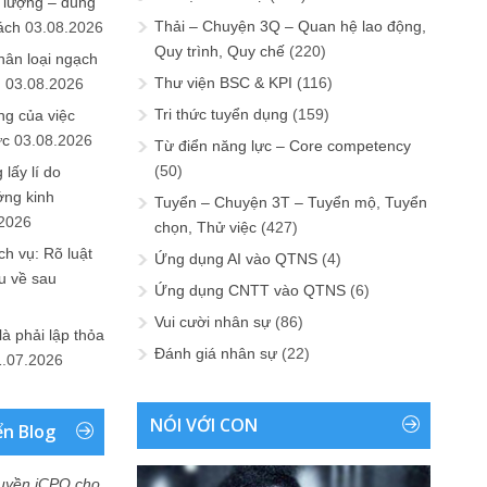
 lượng – đúng
Thải – Chuyện 3Q – Quan hệ lao động,
ách
03.08.2026
Quy trình, Quy chế
(220)
hân loại ngạch
Thư viện BSC & KPI
(116)
n
03.08.2026
Tri thức tuyển dụng
(159)
ng của việc
ức
03.08.2026
Từ điển năng lực – Core competency
(50)
lấy lí do
ớng kinh
Tuyển – Chuyện 3T – Tuyển mộ, Tuyển
.2026
chọn, Thử việc
(427)
h vụ: Rõ luật
Ứng dụng AI vào QTNS
(4)
u về sau
Ứng dụng CNTT vào QTNS
(6)
Vui cười nhân sự
(86)
là phải lập thỏa
Đánh giá nhân sự
(22)
1.07.2026
NÓI VỚI CON
ển Blog
uyền iCPO cho