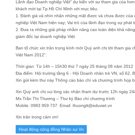
Lãnh đạo Doanh nghiệp Việt” dự kiến với sự tham gia của hơn
khách mời tại Tp.Hồ Chí Minh với mục tiêu:
1. Đánh giá và nhìn nhận những mặt được và chưa được của đ
nghiệp Việt Nam hiện nay; Vai trò của lãnh đạo trong sự phát
2. Đưa ra những giải pháp nhằm nâng cao toàn diện khả năng
giám đốc tại doanh nghiệp Việt.
Ban tổ chức xin trân trọng kính mời Quý anh chị tới tham gia
Việt Nam 2012”:
Thời gian: Từ 14h – 15h30 thứ 7 ngày 25 tháng 08 năm 2012
Địa điểm: Hội trường tầng 6 - Hội Doanh nhân trẻ VN, số 62, B
Xin gửi kèm thư này Thông cáo báo chí và chương trình họp 
Xin Quý anh chị vui lòng xác nhận tham dự trước 12h ngày 24
Ms.Trần Thị Thương – Thư ký Báo chí chương trình
Mobile: 0983 959 737. Email: thuongtt@eduviet.vn
Xin trân trọng cảm ơn!
Hoạt động cộng đồng Nhân sự Vn