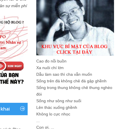
Nhân sự miễn phí
Cao đo nỗi buồn
Xa nuôi chí lớn
Dẫu làm sao thì cha vẫn muốn
Sống trên đá không chê đá gập ghềnh
Sống trong thung không chê thung nghèo
đói
Sống như sông như suối
Lên thác xuống ghềnh
 khai
Không lo cực nhọc
...
Con ơi, ...