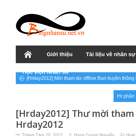
Giới thiệu
Tài liệu về nhân sự
Học viện Nhân sư
[Hrday2012] Mời tham dự offline Ban truyền thôn
Hr phân 
[Hrday2012] Thư mời tham
Hrday2012
Tháng Tám 20, 2012
Hung Cuong Nguyễn
Hoạt