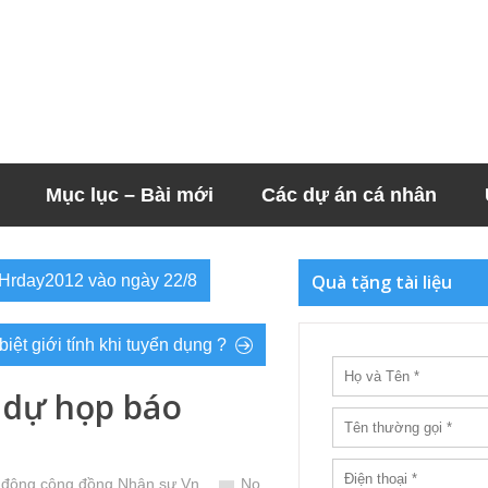
Mục lục – Bài mới
Các dự án cá nhân
Quà tặng tài liệu
g Hrday2012 vào ngày 22/8
biệt giới tính khi tuyển dụng ?
 dự họp báo
 động cộng đồng Nhân sự Vn
No