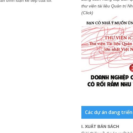
ần bình luận kế tiếp của tôi.
thư viện tài liệu Quản trị 
(Click)
Các dự án đang triển
I. XUẤT BẢN SÁCH