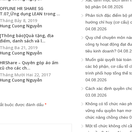
Xác định mục đích sinh ra
bộ phận
04.08.2026
OFFLINE HR SHARE SG
T.07_Ứng dụng LEAN trong ...
Phân tích đặc điểm bộ p
Tháng Bảy 8, 2019
hướng chỉ huy (cơ cấu) 
Hung Cuong Nguyễn
04.08.2026
[Thông báo]Quà tặng, địa
Quy chế chuyên môn nào
điểm, danh sách và l...
công ty hoạt động đạt đ
Tháng Ba 21, 2019
tiêu kinh doanh?
04.08.
Hung Cuong Nguyễn
Muốn giải quyết bài toán
HRShare – Quyên góp áo ấm
các bộ phận, cơ cấu tổ 
cũ cho các ch...
trình phối hợp tổng thể t
Tháng Mười Hai 22, 2017
Hung Cuong Nguyễn
04.08.2026
Cách xác định quyền ch
03.08.2026
Không có tổ chức nào ph
ắt buộc được đánh dấu
*
vững nếu quyền hạn mơ h
chức năng chồng chéo
0
Một tổ chức không chỉ c