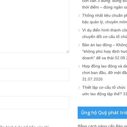
còn cần 3 đúng: đúng số
thời điểm – đúng ngân s
Thống nhất tiêu chuẩn p
bậc quản lý, chuyên mô
Ví dụ điển hình thành cô
chuyển đổi cơ cấu tổ ch
Bản án lao động – Không 
“không phù hợp định hư
doanh” để sa thải
02.08
Hợp đồng lao động và dịc
chơi ban đầu, đỡ mệt đầ
31.07.2026
Thiết lập cơ cấu tổ chức 
ước lao động tập thể?
3
Ủng hộ Quỹ phát tri
Bằng cách nâng cấp Bản q