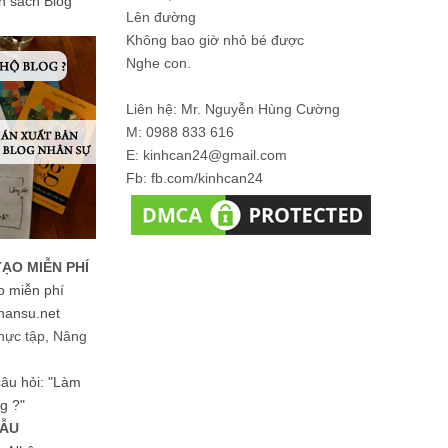
ản sách Blog
Lên đường
Không bao giờ nhỏ bé được
Nghe con.
Liên hệ: Mr. Nguyễn Hùng Cường
M: 0988 833 616
E: kinhcan24@gmail.com
Fb: fb.com/kinhcan24
TẠO MIỄN PHÍ
o miễn phí
hansu.net
hực tập, Nâng
 câu hỏi: "Làm
g ?"
MẪU