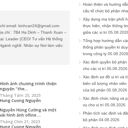
Hoàn thiện và hướng dẫ
cấu tổ chức bộ phận nh
Xây dựng ma trận phối h
chỉ email: kinhcan24@gmail.com
thực hiện, nhận thông t
ịa chỉ : 7B4 Ha Dinh – Thanh Xuan –
giữa các vị trí
05.08.202
tại: Leader (CEO/ Tư vấn Hệ thống
Tổng hợp hướng dẫn cá
Ngành nghề: Nhân sự Nơi làm việc:
thống phân quyền kí duyệ
trong công ty
05.08.202
Xác định quyền bộ phận
cho các vị trí
05.08.2026
Xác định sơ đồ vị trí và t
Hình ảnh chương trình thiện
biên số lượng nhân viên c
nguyện “the...
của bộ phận
05.08.2026
Tháng Tám 25, 2025
Xác định chức năng và 
Hung Cuong Nguyễn
vụ cho vị trí
05.08.2026
Nguyễn Hùng Cường và một
Phân tích xác định và đặt 
vài hình ảnh ofline ...
bộ phận
04.08.2026
Tháng Chín 21, 2023
Hung Cuong Nguyễn