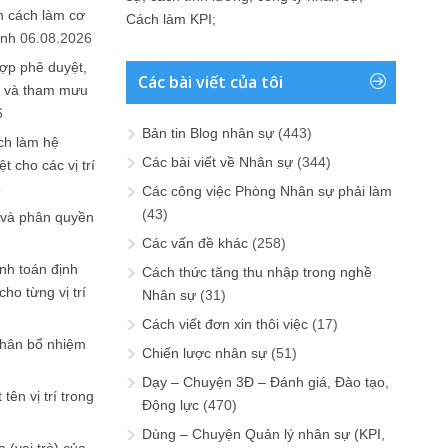
n cách làm cơ
Cách làm KPI
;
anh
06.08.2026
ợp phê duyệt,
Các bài viết của tôi
in và tham mưu
6
Bản tin Blog nhân sự
(443)
ch làm hệ
Các bài viết về Nhân sự
(344)
t cho các vị trí
6
Các công việc Phòng Nhân sự phải làm
(43)
 và phân quyền
Các vấn đề khác
(258)
ính toán định
Cách thức tăng thu nhập trong nghề
ho từng vị trí
Nhân sự
(31)
Cách viết đơn xin thôi việc
(17)
phân bổ nhiệm
Chiến lược nhân sự
(51)
Dạy – Chuyện 3Đ – Đánh giá, Đào tạo,
tên vị trí trong
Động lực
(470)
Dùng – Chuyện Quản lý nhân sự (KPI,