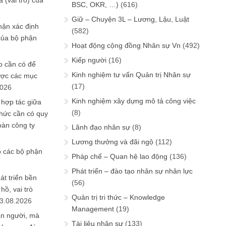
 (vai trò) của
BSC, OKR, …)
(616)
Giữ – Chuyện 3L – Lương, Lậu, Luật
hận xác định
(582)
của bộ phận
Hoạt động cộng đồng Nhân sự Vn
(492)
Kiếp người
(16)
 cần có để
Kinh nghiệm tư vấn Quản trị Nhân sự
ược các mục
(17)
2026
Kinh nghiệm xây dựng mô tả công việc
 hợp tác giữa
(8)
chức cần có quy
oàn công ty
Lãnh đạo nhân sự
(8)
Lương thưởng và đãi ngộ
(112)
o các bộ phận
Pháp chế – Quan hệ lao động
(136)
Phát triển – đào tạo nhân sự nhân lực
át triển bền
(56)
ồ, vai trò
Quản trị tri thức – Knowledge
3.08.2026
Management
(19)
ần người, mà
Tài liệu nhân sự
(133)