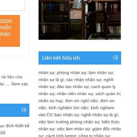
Liên kết hữu ích
nhân sự
;
phòng nhân sự
;
làm nhân sự
;
tài liệu của
nhân sự là gì
;
xác nhận nhân sự
;
nghề
i ....
Xem các
nhân sự
;
đào tạo nhân sự
;
cach quan ly
nhân sự
;
nhân viên nhân sự
;
sách quản trị
nhân sự hay
;
đơn xin nghỉ việc
;
đơn xin
việc
;
kinh nghiệm tìm việc
;
kinh nghiem
viet CV
;
ban nhân sự
;
nghề nhân sự là gì
;
việc làm trưởng phòng nhân sự
;
kiến thức
ục đích thiết kế
nhân sự
;
việc làm nhân sự
;
giám đốc nhân
026
sự
;
cách tính lương
;
công ty nhân sự
;