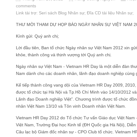
comments
Link tài trợ:
Seri sách Blog Nhân sự
; Đĩa CD
tài liệu Nhân sự
;
THƯ MỜI THAM DỰ HỌP BÁO NGÀY NHÂN SỰ VIỆT NAM 2
Kính gửi: Quý anh chị;
Lời đầu tiên, Ban tổ chức Ngày nhân sự Việt Nam 2012 xin gửi 
khỏe, thành công và thịnh vượng tới Quý anh chị.
Ngày nhân sự Việt Nam - Vietnam HR Day là một diễn đàn thườ
Nam dành cho các doanh nhân, lãnh đạo doanh nghiệp cùng g
Kế tiếp thành công vang dội của Vietnam HR Day 2009, 2010,
được tổ chức tại Hà Nội và Tp.Hồ Chí Minh vào 14/10/2012 và
Lãnh đạo Doanh nghiệp Việt”. Chương trình được tổ chức đ
nhân Việt Nam 13/10 và Tôn vinh Doanh nhân Việt Nam.
Vietnam HR Day 2012 do Tổ chức Tư vấn Giáo dục Việt Nam -
Việt Nam, Trường Đại học Kinh tế (ĐH Quốc gia Hà Nội), Diễ
Câu lạc bộ Giám đốc nhân sự - CPO Club tổ chức. Vietnam H