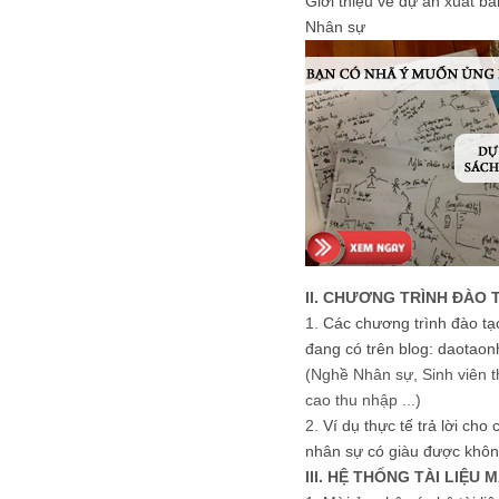
Giới thiệu về dự án xuất b
Nhân sự
II. CHƯƠNG TRÌNH ĐÀO 
1.
Các chương trình đào tạ
đang có trên blog: daotaon
(Nghề Nhân sự, Sinh viên t
cao thu nhập ...)
2.
Ví dụ thực tế trả lời cho
nhân sự có giàu được khôn
III. HỆ THỐNG TÀI LIỆU 