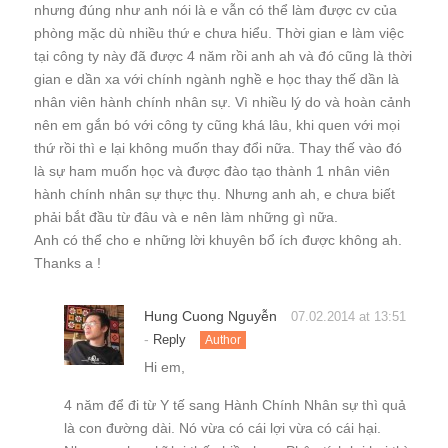
nhưng đúng như anh nói là e vẫn có thể làm được cv của
phòng mặc dù nhiều thứ e chưa hiểu. Thời gian e làm việc
tại công ty này đã được 4 năm rồi anh ah và đó cũng là thời
gian e dần xa với chính ngành nghề e học thay thế dần là
nhân viên hành chính nhân sự. Vì nhiều lý do và hoàn cảnh
nên em gắn bó với công ty cũng khá lâu, khi quen với mọi
thứ rồi thì e lại không muốn thay đổi nữa. Thay thế vào đó
là sự ham muốn học và được đào tạo thành 1 nhân viên
hành chính nhân sự thực thụ. Nhưng anh ah, e chưa biết
phải bắt đầu từ đâu và e nên làm những gì nữa.
Anh có thể cho e những lời khuyên bổ ích được không ah.
Thanks a !
Hung Cuong Nguyễn
07.02.2014 at 13:51
-
Reply
Author
Hi em,
4 năm để đi từ Y tế sang Hành Chính Nhân sự thì quả
là con đường dài. Nó vừa có cái lợi vừa có cái hại.