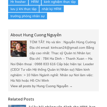
Hr fresher
HRM
kinh nghiệm thực tập
lưu ý khi thực tập
nhật ký HRM
trưởng phòng nhân sự
About Hung Cuong Nguyễn
TÓM TẮT: Họ và tên : Nguyễn Hùng Cường
Địa chỉ email: kinhcan24@gmail.com Bằng
cấp cao nhất: Thạc sỹ Quản trị Nhân lực
Địa chỉ : 7B4 Ha Dinh – Thanh Xuan – Ha
Noi Điện thoại : 0988 833 616 Cấp bậc hiện tại: Leader
(CEO/ Tư vấn Hệ thống Quản trị Nhân sự) Năm kinh
nghiệm: > 10 Năm Ngành nghề: Nhân sự Nơi làm việc:
Hà Nội hoặc Hồ Chí Minh
View all posts by Hung Cuong Nguyễn
→
Related Posts
3 Câu hỏi phỏng vấn dành cho HRM, bạn