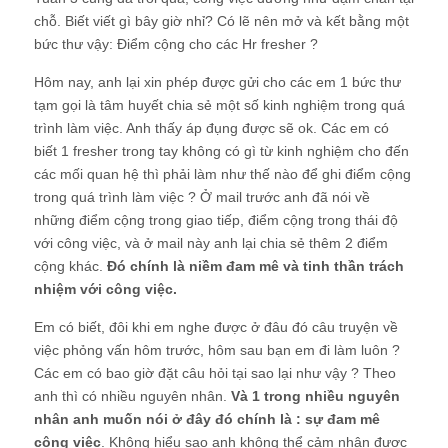
chỗ. Biết viết gì bây giờ nhỉ? Có lẽ nên mở và kết bằng một
bức thư vậy: Điểm cộng cho các Hr fresher ?
Hôm nay, anh lại xin phép được gửi cho các em 1 bức thư
tạm gọi là tâm huyết chia sẻ một số kinh nghiệm trong quá
trình làm việc. Anh thấy áp đụng được sẽ ok. Các em có
biết 1 fresher trong tay không có gì từ kinh nghiệm cho đến
các mối quan hệ thì phải làm như thế nào để ghi điểm cộng
trong quá trình làm việc ? Ở mail trước anh đã nói về
những điểm cộng trong giao tiếp, điểm cộng trong thái độ
với công việc, và ở mail này anh lại chia sẻ thêm 2 điểm
cộng khác.
Đó chính là niềm đam mê và tinh thần trách
nhiệm với công việc.
Em có biết, đôi khi em nghe được ở đâu đó câu truyện về
việc phỏng vấn hôm trước, hôm sau bạn em đi làm luôn ?
Các em có bao giờ đặt câu hỏi tại sao lại như vậy ? Theo
anh thì có nhiều nguyên nhân.
Và 1 trong nhiều nguyên
nhân anh muốn nói ở đây đó chính là : sự đam mê
công việc
. Không hiểu sao anh không thể cảm nhận được