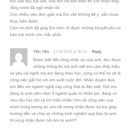
Khi vừa đọc bài viết, vừa liên hệ bản thân thì Em nhận thấy
rằng mình đã ngộ nhận rồi.
Còn nhiều việc đơn giản mà Em vẫn không để ý, vẫn chưa
thực hiện được.
Cảm ơn Anh đã giúp Em nhìn rõ được những khuyết yếu cơ
bản mà mình còn mắc phải.
Yến Yến
-
27.03.2014 at 00:31
Reply
Được biết đến blog nhân sự của anh, đọc được
những thông tin mà anh viết em cảm thấy hiểu
và yêu cái nghề mà em đang theo học, cũng có thể nó sẽ là
công việc gắn bó với em suốt cuộc đời. Nhân duyên đưa
em đến với ngành nghề này cũng thật là đặc biệt. Giờ em
đang là sinh viên năm 3 ngành quản trị nhân lực, đang có
nhu cầu học hỏi và tìm hiểu nhiều hơn về công việc của
mình trong tương lai, em rất mong nhận được sự trợ giúp,
hướng dẫn và chia sẻ những kinh nghiệm quý báu từ anh.
Hi vọng nhận được hồi âm từ anh!!!!