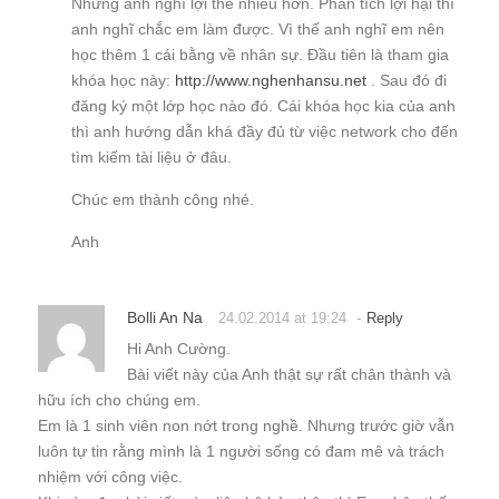
Nhưng anh nghĩ lợi thế nhiều hơn. Phân tích lợi hại thì
anh nghĩ chắc em làm được. Vì thế anh nghĩ em nên
học thêm 1 cái bằng về nhân sự. Đầu tiên là tham gia
khóa học này:
http://www.nghenhansu.net
. Sau đó đi
đăng ký một lớp học nào đó. Cái khóa học kia của anh
thì anh hướng dẫn khá đầy đủ từ việc network cho đến
tìm kiếm tài liệu ở đâu.
Chúc em thành công nhé.
Anh
Bolli An Na
-
24.02.2014 at 19:24
Reply
Hi Anh Cường.
Bài viết này của Anh thật sự rất chân thành và
hữu ích cho chúng em.
Em là 1 sinh viên non nớt trong nghề. Nhưng trước giờ vẫn
luôn tự tin rằng mình là 1 người sống có đam mê và trách
nhiệm với công việc.