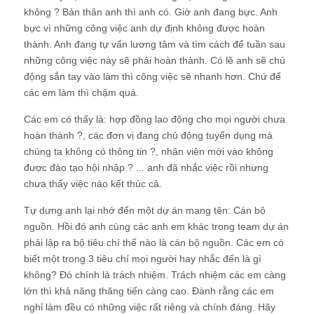
không ? Bản thân anh thì anh có. Giờ anh đang bực. Anh
bực vì những công việc anh dự định không được hoàn
thành. Anh đang tự vấn lương tâm và tìm cách để tuần sau
những công việc này sẽ phải hoàn thành. Có lẽ anh sẽ chủ
động sắn tay vào làm thì công việc sẽ nhanh hơn. Chứ để
các em làm thì chậm quá.
Các em có thấy là: hợp đồng lao động cho mọi người chưa
hoàn thành ?, các đơn vị đang chủ động tuyển dụng mà
chúng ta không có thông tin ?, nhân viên mới vào không
được đào tạo hội nhập ? ... anh đã nhắc việc rồi nhưng
chưa thấy việc nào kết thúc cả.
Tự dưng anh lại nhớ đến một dự án mang tên: Cán bộ
nguồn. Hồi đó anh cùng các anh em khác trong team dự án
phải lập ra bộ tiêu chí thế nào là cán bộ nguồn. Các em có
biết một trong 3 tiêu chí mọi người hay nhắc đến là gì
không? Đó chính là trách nhiệm. Trách nhiệm các em càng
lớn thì khả năng thăng tiến càng cao. Đành rằng các em
nghỉ làm đều có những việc rất riêng và chính đáng. Hãy