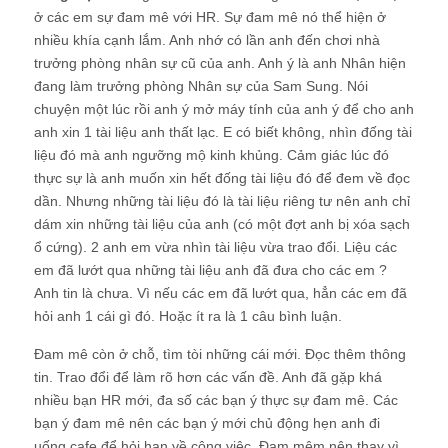
ở các em sự đam mê với HR. Sự đam mê nó thể hiện ở
nhiều khía cạnh lắm. Anh nhớ có lần anh đến chơi nhà
trưởng phòng nhân sự cũ của anh. Anh ý là anh Nhân hiện
đang làm trưởng phòng Nhân sự của Sam Sung. Nói
chuyện một lúc rồi anh ý mở máy tính của anh ý để cho anh
anh xin 1 tài liệu anh thất lạc. E có biết không, nhìn đống tài
liệu đó mà anh ngưỡng mộ kinh khủng. Cảm giác lúc đó
thực sự là anh muốn xin hết đống tài liệu đó để đem về đọc
dần. Nhưng những tài liệu đó là tài liệu riêng tư nên anh chỉ
dám xin những tài liệu của anh (có một đợt anh bị xóa sạch
ổ cứng). 2 anh em vừa nhìn tài liệu vừa trao đổi. Liệu các
em đã lướt qua những tài liệu anh đã đưa cho các em ?
Anh tin là chưa. Vì nếu các em đã lướt qua, hẳn các em đã
hỏi anh 1 cái gì đó. Hoặc ít ra là 1 câu bình luận.
Đam mê còn ở chỗ, tìm tòi những cái mới. Đọc thêm thông
tin. Trao đổi để làm rõ hơn các vấn đề. Anh đã gặp khá
nhiều bạn HR mới, đa số các bạn ý thực sự đam mê. Các
bạn ý đam mê nên các bạn ý mới chủ động hẹn anh đi
uống cafe để hỏi han về công việc. Đam mêm nên thay vì