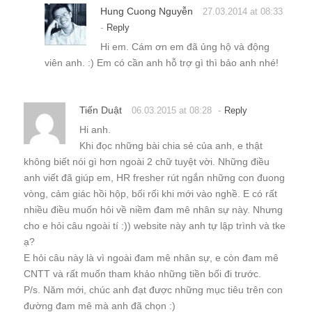
Hung Cuong Nguyễn
27.03.2014 at 08:33
-
Reply
Hi em. Cám ơn em đã ủng hộ và động
viên anh. :) Em có cần anh hỗ trợ gì thì bảo anh nhé!
Tiến Duật
-
06.03.2015 at 08:28
Reply
Hi anh.
Khi đọc những bài chia sẻ của anh, e thật
không biết nói gì hơn ngoài 2 chữ tuyệt vời. Những điều
anh viết đã giúp em, HR fresher rút ngắn những con đuong
vòng, cảm giác hồi hộp, bối rối khi mới vào nghề. E có rất
nhiều điều muốn hỏi về niềm đam mê nhân sự này. Nhưng
cho e hỏi câu ngoài tí :)) website này anh tự lập trình và tke
ạ?
E hỏi câu này là vì ngoài đam mê nhân sự, e còn đam mê
CNTT và rất muốn tham khảo những tiền bối đi trước.
P/s. Năm mới, chúc anh đạt được những mục tiêu trên con
đường đam mê mà anh đã chọn :)