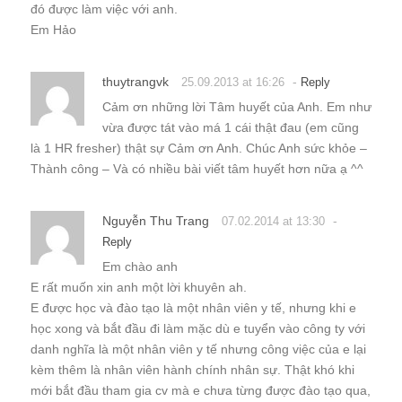
đó được làm việc với anh.
Em Hảo
thuytrangvk
-
25.09.2013 at 16:26
Reply
Cảm ơn những lời Tâm huyết của Anh. Em như
vừa được tát vào má 1 cái thật đau (em cũng
là 1 HR fresher) thật sự Cảm ơn Anh. Chúc Anh sức khỏe –
Thành công – Và có nhiều bài viết tâm huyết hơn nữa ạ ^^
Nguyễn Thu Trang
-
07.02.2014 at 13:30
Reply
Em chào anh
E rất muốn xin anh một lời khuyên ah.
E được học và đào tạo là một nhân viên y tế, nhưng khi e
học xong và bắt đầu đi làm mặc dù e tuyển vào công ty với
danh nghĩa là một nhân viên y tế nhưng công việc của e lại
kèm thêm là nhân viên hành chính nhân sự. Thật khó khi
mới bắt đầu tham gia cv mà e chưa từng được đào tạo qua,