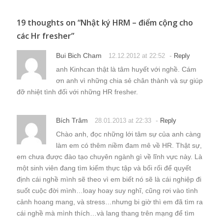
19 thoughts on “
Nhật ký HRM – điểm cộng cho
các Hr fresher
”
Bui Bich Cham
-
12.12.2012 at 22:52
Reply
anh Kinhcan thật là tâm huyết với nghề. Cám
ơn anh vì những chia sẻ chân thành và sự giúp
đỡ nhiệt tình đối với những HR fresher.
Bích Trâm
-
28.01.2013 at 22:33
Reply
Chào anh, đọc những lới tâm sự của anh càng
làm em có thêm niềm đam mê về HR. Thật sự,
em chưa được đào tạo chuyên ngành gì về lĩnh vực này. Là
một sinh viên đang tìm kiếm thực tập và bối rối để quyết
định cái nghề mình sẽ theo vì em biết nó sẽ là cái nghiệp đi
suốt cuộc đời mình…loay hoay suy nghĩ, cũng rơi vào tình
cảnh hoang mang, và stress…nhưng bi giờ thì em đã tìm ra
cái nghề mà mình thích…và lang thang trên mạng để tìm