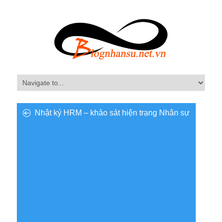
Nhật ký HRM – khảo sát hiện trạng Nhân sự