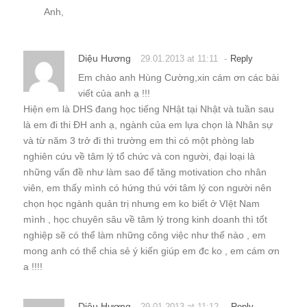
Anh,
Diệu Hương
-
29.01.2013 at 11:11
Reply
Em chào anh Hùng Cường,xin cám ơn các bài
viết của anh ạ !!!
Hiện em là DHS đang học tiếng NHật tại Nhật và tuần sau
là em đi thi ĐH anh ạ, ngành của em lựa chọn là Nhân sự
và từ năm 3 trở đi thì trường em thi có một phòng lab
nghiên cứu về tâm lý tổ chức và con người, đại loại là
những vấn đề như làm sao để tăng motivation cho nhân
viên, em thấy mình có hứng thú với tâm lý con người nên
chọn học ngành quản trị nhưng em ko biết ở VIệt Nam
mình , học chuyên sâu về tâm lý trong kinh doanh thì tốt
nghiệp sẽ có thể làm những công việc như thế nào , em
mong anh có thể chia sẻ ý kiến giúp em đc ko , em cám ơn
a !!!!
Diệu Hương
-
29.01.2013 at 11:12
Reply