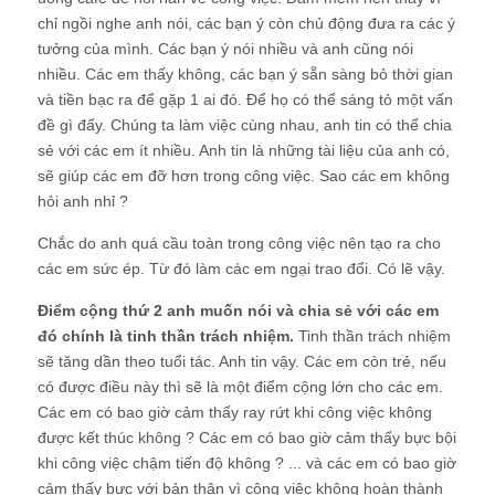
chỉ ngồi nghe anh nói, các bạn ý còn chủ động đưa ra các ý
tưởng của mình. Các bạn ý nói nhiều và anh cũng nói
nhiều. Các em thấy không, các bạn ý sẵn sàng bỏ thời gian
và tiền bạc ra để gặp 1 ai đó. Để họ có thể sáng tỏ một vấn
đề gì đấy. Chúng ta làm việc cùng nhau, anh tin có thể chia
sẻ với các em ít nhiều. Anh tin là những tài liệu của anh có,
sẽ giúp các em đỡ hơn trong công việc. Sao các em không
hỏi anh nhỉ ?
Chắc do anh quá cầu toàn trong công việc nên tạo ra cho
các em sức ép. Từ đó làm các em ngại trao đổi. Có lẽ vậy.
Điểm cộng thứ 2 anh muốn nói và chia sẻ với các em
đó chính là tinh thần trách nhiệm.
Tinh thần trách nhiệm
sẽ tăng dần theo tuổi tác. Anh tin vậy. Các em còn trẻ, nếu
có được điều này thì sẽ là một điểm cộng lớn cho các em.
Các em có bao giờ cảm thấy ray rứt khi công việc không
được kết thúc không ? Các em có bao giờ cảm thấy bực bội
khi công việc chậm tiến độ không ? ... và các em có bao giờ
cảm thấy bực với bản thân vì công việc không hoàn thành