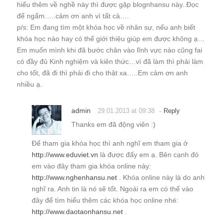
hiểu thêm về nghề này thì được gặp blognhansu này..Đọc
để ngẩm…..cảm ơn anh vì tất cả….
p/s: Em đang tìm một khóa học về nhân sự, nếu anh biết
khóa học nào hay có thể giới thiệu giúp em được không ạ…
Em muốn mình khi đã bước chân vào lĩnh vực nào cũng fai
có đầy đủ Kinh nghiệm và kiên thức…vì đã làm thì phải làm
cho tốt, đã đi thì phải đi cho thật xa…..Em cảm ơn anh
nhiều ạ.
admin
-
29.01.2013 at 09:38
Reply
Thanks em đã động viên :)
Để tham gia khóa học thì anh nghĩ em tham gia ở
http://www.eduviet.vn
là được đấy em ạ. Bên cạnh đó
em vào đây tham gia khóa online này:
http://www.nghenhansu.net
. Khóa online này là do anh
nghĩ ra. Anh tin là nó sẽ tốt. Ngoài ra em có thể vào
đây để tìm hiểu thêm các khóa học online nhé:
http://www.daotaonhansu.net
.