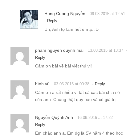
Hung Cuong Nguyễn
06.03.2015 at 12:51
-
Reply
Uh, Anh tự làm hết em ạ. :D
pham nguyen quynh mai
-
13.03.2015 at 13:37
Reply
Cảm ơn bài về bài viết thú vị!
bình vũ
-
03.06.2015 at 00:38
Reply
Cảm ơn a rất nhiều vì tất cả các bài chia sẻ
của anh. Chúng thật quý báu và có giá trị.
Nguyễn Quỳnh Anh
-
16.09.2016 at 17:22
Reply
Em chào anh ạ, Em đg là SV năm 4 theo học