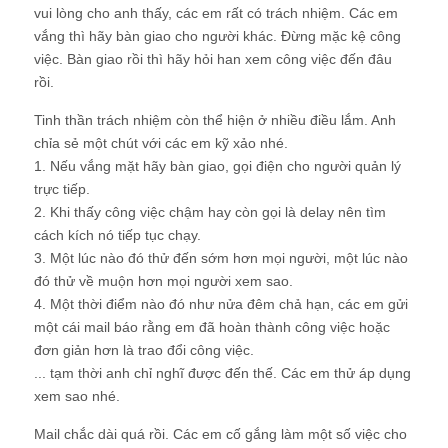
vui lòng cho anh thấy, các em rất có trách nhiệm. Các em
vắng thì hãy bàn giao cho người khác. Đừng mặc kệ công
việc. Bàn giao rồi thì hãy hỏi han xem công việc đến đâu
rồi.
Tinh thần trách nhiệm còn thể hiện ở nhiều điều lắm. Anh
chỉa sẻ một chút với các em kỹ xảo nhé.
1. Nếu vắng mặt hãy bàn giao, gọi điện cho người quản lý
trực tiếp.
2. Khi thấy công việc chậm hay còn gọi là delay nên tìm
cách kích nó tiếp tục chạy.
3. Một lúc nào đó thử đến sớm hơn mọi người, một lúc nào
đó thử về muộn hơn mọi người xem sao.
4. Một thời điểm nào đó như nửa đêm chả hạn, các em gửi
một cái mail báo rằng em đã hoàn thành công việc hoặc
đơn giản hơn là trao đổi công việc.
... tạm thời anh chỉ nghĩ được đến thế. Các em thử áp dụng
xem sao nhé.
Mail chắc dài quá rồi. Các em cố gắng làm một số việc cho