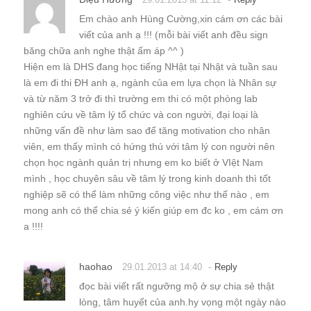
Em chào anh Hùng Cường,xin cám ơn các bài
viết của anh ạ !!! (mỗi bài viết anh đều sign
băng chữa anh nghe thật ấm áp ^^ )
Hiện em là DHS đang học tiếng NHật tại Nhật và tuần sau
là em đi thi ĐH anh ạ, ngành của em lựa chọn là Nhân sự
và từ năm 3 trở đi thì trường em thi có một phòng lab
nghiên cứu về tâm lý tổ chức và con người, đại loại là
những vấn đề như làm sao để tăng motivation cho nhân
viên, em thấy mình có hứng thú với tâm lý con người nên
chọn học ngành quản trị nhưng em ko biết ở VIệt Nam
mình , học chuyên sâu về tâm lý trong kinh doanh thì tốt
nghiệp sẽ có thể làm những công việc như thế nào , em
mong anh có thể chia sẻ ý kiến giúp em đc ko , em cám ơn
a !!!!
haohao
-
29.01.2013 at 14:40
Reply
đọc bài viết rất ngưỡng mộ ở sự chia sẻ thật
lòng, tâm huyết của anh.hy vọng một ngày nào