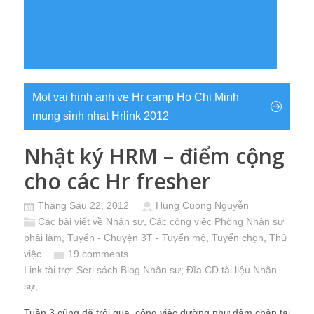
Mot vai hinh anh ve Hr camp Ho Chi Minh
mung sinh nhat Hrlink 2012
Nhật ký HRM – điểm cộng
cho các Hr fresher
Tháng Sáu 22, 2012
Hung Cuong Nguyễn
Các bài viết về Nhân sự
,
Các công việc Phòng Nhân sự
phải làm
,
Tuyển - Chuyện 3T - Tuyển mộ, Tuyển chọn, Thử
việc
19 comments
Link tài trợ:
Seri sách Blog Nhân sự
; Đĩa CD
tài liệu Nhân
sự
;
Tuần 3 cũng đã trôi qua, công việc dường như dậm chân tại