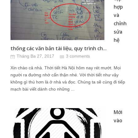
hợp
và
chỉnh
sửa
hệ
thống các văn bản tài liệu, quy trình ch...
Tháng Ba 27, 2017
3 comments
Xin chào cả nhà. Thời tiết Hà Nội hôm nay rét mướt. Mọi
người ra đường nhớ cẩn thận nhé. Với thời tiết như vậy
không gì thú hơn là ở nhà và đọc. Chúng ta sẽ cùng đi tiếp
mạch bài viết dành cho những ...
Mới
vào