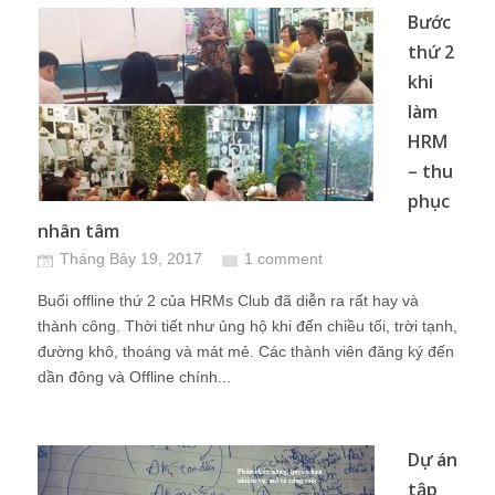
Bước
thứ 2
khi
làm
HRM
– thu
phục
nhân tâm
Tháng Bảy 19, 2017
1 comment
Buổi offline thứ 2 của HRMs Club đã diễn ra rất hay và
thành công. Thời tiết như ủng hộ khi đến chiều tối, trời tạnh,
đường khô, thoáng và mát mẻ. Các thành viên đăng ký đến
dần đông và Offline chính...
Dự án
tập