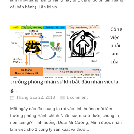
làm HRM sang làm tư vấn (nhảy từ 1 cái gì đó ổn định sang
cái bấp bênh). Lăn lội vớ...
Công
việc
phải
làm
của
trưởng phòng nhân sự khi bắt đầu nhận việc là
g...
Tháng Sáu 22, 2018
1 comment
Một ngày nào đó chúng ta rơi vào tình huống mới làm
trưởng phòng Hành chính Nhân sự, như ở dưới, chúng ta
nên làm gì? Tình huống: Dear Mr Cường, Mình được nhận
làm việc cho 1 công ty sản xuất và thươ...