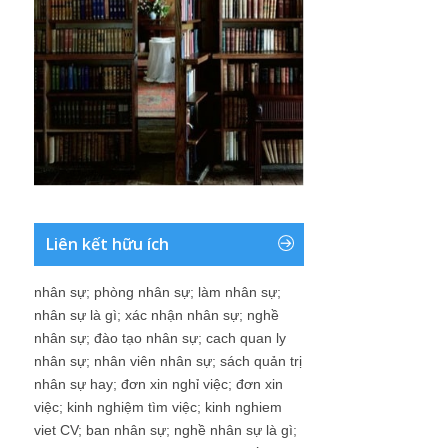
Liên kết hữu ích
nhân sự
;
phòng nhân sự
;
làm nhân sự
;
nhân sự là gì
;
xác nhận nhân sự
;
nghề
nhân sự
;
đào tạo nhân sự
;
cach quan ly
nhân sự
;
nhân viên nhân sự
;
sách quản trị
nhân sự hay
;
đơn xin nghỉ việc
;
đơn xin
việc
;
kinh nghiệm tìm việc
;
kinh nghiem
viet CV
;
ban nhân sự
;
nghề nhân sự là gì
;