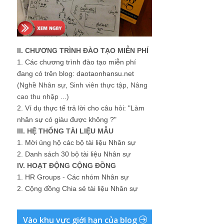
II. CHƯƠNG TRÌNH ĐÀO TẠO MIỄN PHÍ
1.
Các chương trình đào tạo miễn phí
đang có trên blog: daotaonhansu.net
(Nghề Nhân sự, Sinh viên thực tập, Nâng
cao thu nhập ...)
2.
Ví dụ thực tế trả lời cho câu hỏi: "Làm
nhân sự có giàu được không ?"
III. HỆ THỐNG TÀI LIỆU MẪU
1.
Mời ủng hộ các bộ tài liệu Nhân sự
2.
Danh sách 30 bộ tài liệu Nhân sự
IV. HOẠT ĐỘNG CỘNG ĐỒNG
1.
HR Groups - Các nhóm Nhân sự
2.
Cộng đồng Chia sẻ tài liệu Nhân sự
Vào khu vực giới hạn của blog