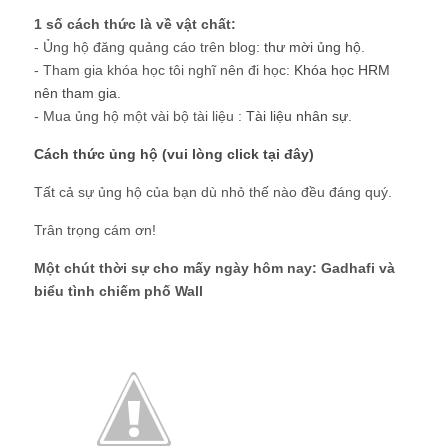
1 số cách thức là về vật chất:
- Ủng hộ đăng quảng cáo trên blog:
thư mời ủng hộ
.
- Tham gia khóa học tôi nghĩ nên đi học:
Khóa học HRM
nên tham gia
.
- Mua ủng hộ một vài bộ tài liệu :
Tài liệu nhân sự
.
Cách thức ủng hộ (vui lòng click tại đây)
Tất cả sự ủng hộ của bạn dù nhỏ thế nào đều đáng quý.
Trân trọng cám ơn!
Một chút thời sự cho mấy ngày hôm nay: Gadhafi và
biểu tình chiếm phố Wall