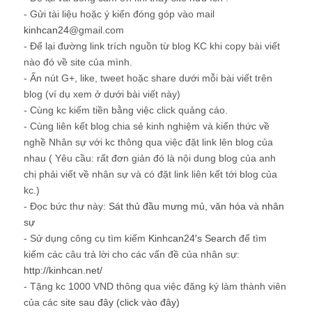
- Gửi tài liệu hoặc ý kiến đóng góp vào mail
kinhcan24
@gmail.com
- Để lại đường link trích nguồn từ blog KC khi copy bài viết
nào đó về site của mình.
- Ấn nút G+, like, tweet hoặc share dưới mỗi bài viết trên
blog (ví dụ xem ở dưới bài viết này)
- Cùng kc kiếm tiền bằng việc click quảng cáo.
- Cùng liên kết blog chia sẻ kinh nghiệm và kiến thức về
nghề Nhân sự với kc thông qua việc đặt link lên blog của
nhau ( Yêu cầu: rất đơn giản đó là nội dung blog của anh
chị phải viết về nhân sự và có đặt link liên kết tới blog của
kc.)
- Đọc bức thư này:
Sát thủ đầu mưng mủ, văn hóa và nhân
sự
- Sử dụng công cụ tìm kiếm
Kinhcan24′s Search
để tìm
kiếm các câu trả lời cho các vấn đề của nhân sự:
http://kinhcan.net/
- Tặng kc 1000 VND thông qua việc đăng ký làm thành viên
của các
site sau đây (click vào đây)