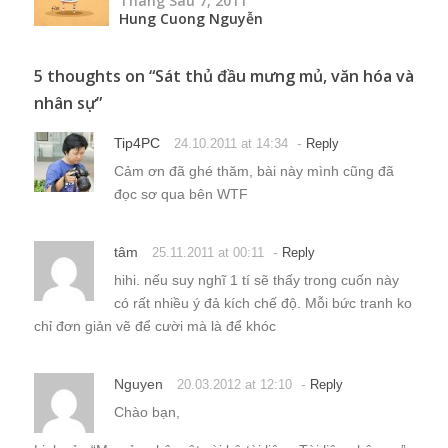
Tháng Sáu 7, 2011
Hung Cuong Nguyễn
5 thoughts on “
Sát thủ đầu mưng mủ, văn hóa và
nhân sự
”
Tip4PC
-
24.10.2011 at 14:34
Reply
Cảm ơn đã ghé thăm, bài này mình cũng đã
đọc sơ qua bên WTF
tâm
-
25.11.2011 at 00:11
Reply
hihi. nếu suy nghĩ 1 tí sẽ thấy trong cuốn này
có rất nhiều ý đả kích chế độ. Mỗi bức tranh ko
chỉ đơn giản vẽ để cười mà là để khóc
Nguyen
-
20.03.2012 at 12:10
Reply
Chào bạn,