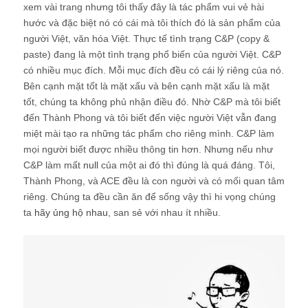
xem vài trang nhưng tôi thấy đây là tác phẩm vui vẻ hài
hước và đặc biệt nó có cái mà tôi thích đó là sản phẩm của
người Việt, văn hóa Việt. Thực tế tình trạng C&P (copy &
paste) đang là một tình trạng phổ biến của người Việt. C&P
có nhiều mục đích. Mỗi mục đích đều có cái lý riêng của nó.
Bên cạnh mặt tốt là mặt xấu và bên cạnh mặt xấu là mặt
tốt, chúng ta không phủ nhận điều đó. Nhờ C&P mà tôi biết
đến Thành Phong và tôi biết đến việc người Việt vẫn đang
miệt mài tạo ra những tác phẩm cho riêng mình. C&P làm
mọi người biết được nhiều thông tin hơn. Nhưng nếu như
C&P làm mất
null
của một ai đó thì đúng là quá đáng. Tôi,
Thành Phong, và ACE đều là con người và có mối quan tâm
riêng. Chúng ta đều cần ăn để sống vậy thì hi vọng chúng
ta
hãy ủng hộ nhau
, san sẻ với nhau ít nhiều.