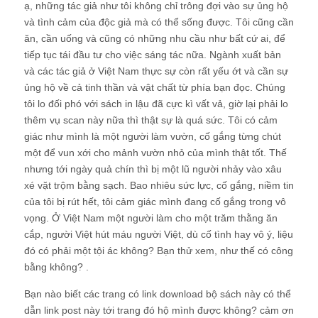
ạ, những tác giả như tôi không chỉ trông đợi vào sự ủng hộ
và tình cảm của độc giả mà có thể sống được. Tôi cũng cần
ăn, cần uống và cũng có những nhu cầu như bất cứ ai, để
tiếp tục tái đầu tư cho việc sáng tác nữa. Ngành xuất bản
và các tác giả ở Việt Nam thực sự còn rất yếu ớt và cần sự
ủng hộ về cả tinh thần và vật chất từ phía bạn đọc. Chúng
tôi lo đối phó với sách in lậu đã cực kì vất vả, giờ lại phải lo
thêm vụ scan này nữa thì thật sự là quá sức. Tôi có cảm
giác như mình là một người làm vườn, cố gắng từng chút
một để vun xới cho mảnh vườn nhỏ của mình thật tốt. Thế
nhưng tới ngày quả chín thì bị một lũ người nhảy vào xâu
xé vặt trộm bằng sạch. Bao nhiêu sức lực, cố gắng, niềm tin
của tôi bị rút hết, tôi cảm giác mình đang cố gắng trong vô
vọng. Ở Việt Nam một người làm cho một trăm thằng ăn
cắp, người Việt hút máu người Việt, dù cố tình hay vô ý, liệu
đó có phải một tội ác không? Bạn thử xem, như thế có công
bằng không? .
Bạn nào biết các trang có link download bộ sách này có thể
dẫn link post này tới trang đó hộ mình được không? cảm ơn