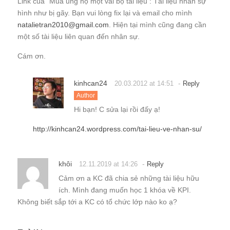
Link của “Mua ủng hộ một vài bộ tài liệu : Tài liệu nhân sự”
hình như bị gãy. Bạn vui lòng fix lại và email cho mình
natalietran2010@gmail.com
. Hiện tại mình cũng đang cần
một số tài liệu liên quan đến nhân sự.
Cám ơn.
kinhcan24
-
20.03.2012 at 14:51
Reply
Author
Hi bạn! C sửa lại rồi đấy ạ!
http://kinhcan24.wordpress.com/tai-lieu-ve-nhan-su/
khôi
-
12.11.2019 at 14:26
Reply
Cảm ơn a KC đã chia sẻ những tài liệu hữu
ích. Mình đang muốn học 1 khóa về KPI.
Không biết sắp tới a KC có tổ chức lớp nào ko ạ?