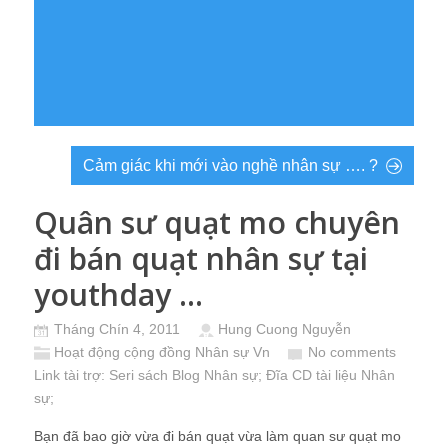
Cảm giác khi mới vào nghề nhân sự …. ?
Quân sư quạt mo chuyên
đi bán quạt nhân sự tại
youthday …
Tháng Chín 4, 2011
Hung Cuong Nguyễn
Hoạt động cộng đồng Nhân sự Vn
No comments
Link tài trợ:
Seri sách Blog Nhân sự
; Đĩa CD
tài liệu Nhân
sự
;
Bạn đã bao giờ vừa đi bán quạt vừa làm quan sư quạt mo