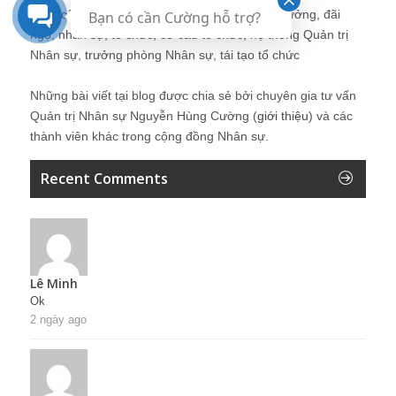
điểm cân bằng, tuyển dụng, đào tạo, lương thưởng, đãi
Bạn có cần Cường hỗ trợ?
ngộ, nhân sự, tổ chức, cơ cấu tổ chức, hệ thống Quản trị
Nhân sự, trưởng phòng Nhân sự, tái tạo tổ chức
Những bài viết tại blog được chia sẻ bởi chuyên gia tư vấn
Quản trị Nhân sự Nguyễn Hùng Cường (
giới thiệu
) và các
thành viên khác trong cộng đồng Nhân sự.
Recent Comments
Lê Minh
Ok
2 ngày ago