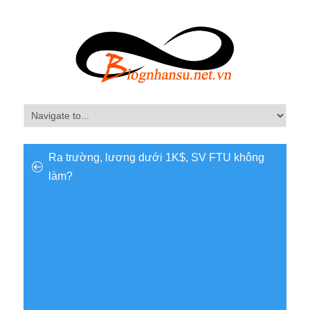
Ra trường, lương dưới 1K$, SV FTU không
làm?