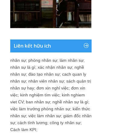
Liên kết hữu ích
nhân sự
;
phòng nhân sự
;
làm nhân sự
;
nhân sự là gì
;
xác nhận nhân sự
;
nghề
nhân sự
;
đào tạo nhân sự
;
cach quan ly
nhân sự
;
nhân viên nhân sự
;
sách quản trị
nhân sự hay
;
đơn xin nghỉ việc
;
đơn xin
việc
;
kinh nghiệm tìm việc
;
kinh nghiem
viet CV
;
ban nhân sự
;
nghề nhân sự là gì
;
việc làm trưởng phòng nhân sự
;
kiến thức
nhân sự
;
việc làm nhân sự
;
giám đốc nhân
sự
;
cách tính lương
;
công ty nhân sự
;
Cách làm KPI
;