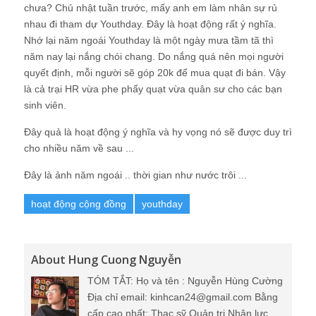
chưa? Chủ nhật tuần trước, mấy anh em làm nhân sự rủ
nhau đi tham dự Youthday. Đây là hoạt động rất ý nghĩa.
Nhớ lại năm ngoái Youthday là một ngày mưa tầm tã thì
năm nay lại nắng chói chang. Do nắng quá nên mọi người
quyết định, mỗi người sẽ góp 20k để mua quạt đi bán. Vậy
là cả trại HR vừa phe phẩy quạt vừa quân sư cho các bạn
sinh viên.
Đây quả là hoạt động ý nghĩa và hy vọng nó sẽ được duy trì
cho nhiều năm về sau ...
Đây là ảnh năm ngoái .. thời gian như nước trôi ...
hoạt động cộng đồng
youthday
About Hung Cuong Nguyễn
TÓM TẮT: Họ và tên : Nguyễn Hùng Cường
Địa chỉ email: kinhcan24@gmail.com Bằng
cấp cao nhất: Thạc sỹ Quản trị Nhân lực