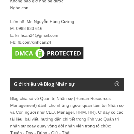
Không bao giờ nhỏ bé được
Nghe con.
Liên hệ: Mr. Nguyễn Hùng Cường
M: 0988 833 616
E: kinhcan24@gmail.com
Fb: fb.com/kinhcan24
Giới thiệu về Blog Nhân sự
Blog chia sẻ về Quản trị Nhân sự (Human Resources
Management) dành cho những người quan tâm tới Nhân sự
và Con người như CEO, Manager, HRM, HR). Ở đây có các
tài liệu, bài viết, hướng dẫn chi tiết trong lĩnh vực Quản trị
nhân sự xoay quay vòng đời nhân viên trong tổ chức:
Tuyển - Dạy - Dùng - Giữ - Thải.