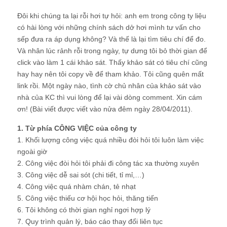
Đôi khi chúng ta lại rỗi hơi tự hỏi: anh em trong công ty liệu
có hài lòng với những chính sách dở hơi mình tư vấn cho
sếp đưa ra áp dụng không? Và thế là lại tìm tiêu chí để đo.
Và nhân lúc rảnh rỗi trong ngày, tự dưng tôi bỏ thời gian để
click vào làm 1 cái khảo sát. Thấy khảo sát có tiêu chí cũng
hay hay nên tôi copy về để tham khảo. Tôi cũng quên mất
link rồi. Một ngày nào, tình cờ chủ nhân của khảo sát vào
nhà của KC thì vui lòng để lại vài dòng comment. Xin cám
ơn! (Bài viết được viết vào nửa đêm ngày 28/04/2011).
1. Từ phía CÔNG VIỆC của công ty
1. Khối lượng công việc quá nhiều đòi hỏi tôi luôn làm việc
ngoài giờ
2. Công việc đòi hỏi tôi phải đi công tác xa thường xuyên
3. Công việc dễ sai sót (chi tiết, tỉ mỉ,…)
4. Công việc quá nhàm chán, tẻ nhạt
5. Công việc thiếu cơ hội học hỏi, thăng tiến
6. Tôi không có thời gian nghỉ ngơi hợp lý
7. Quy trình quản lý, báo cáo thay đổi liên tục