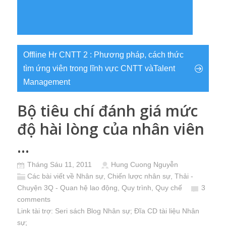
Offline Hr CNTT 2 : Phương pháp, cách thức
tìm ứng viên trong lĩnh vực CNTT vàTalent
Management
Bộ tiêu chí đánh giá mức
độ hài lòng của nhân viên
…
Tháng Sáu 11, 2011
Hung Cuong Nguyễn
Các bài viết về Nhân sự
,
Chiến lược nhân sự
,
Thải -
Chuyện 3Q - Quan hệ lao động, Quy trình, Quy chế
3
comments
Link tài trợ:
Seri sách Blog Nhân sự
; Đĩa CD
tài liệu Nhân
sự
;