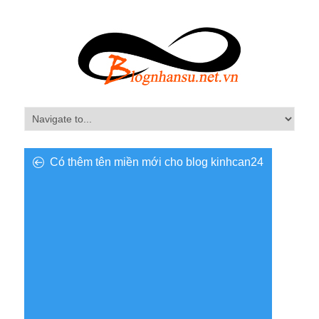
Có thêm tên miền mới cho blog kinhcan24