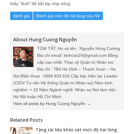
thấy “đuối” để bắt kịp nhịp sống.
đánh giá
Đánh giá mức độ hài lòng của NV
About Hung Cuong Nguyễn
TÓM TẮT: Họ và tên : Nguyễn Hùng Cường
Địa chỉ email: kinhcan24@gmail.com Bằng
cấp cao nhất: Thạc sỹ Quản trị Nhân lực
Địa chỉ : 7B4 Ha Dinh – Thanh Xuan – Ha
Noi Điện thoại : 0988 833 616 Cấp bậc hiện tại: Leader
(CEO/ Tư vấn Hệ thống Quản trị Nhân sự) Năm kinh
nghiệm: > 10 Năm Ngành nghề: Nhân sự Nơi làm việc:
Hà Nội hoặc Hồ Chí Minh
View all posts by Hung Cuong Nguyễn
→
Related Posts
Tặng tài liệu khảo sát mức độ hài lòng