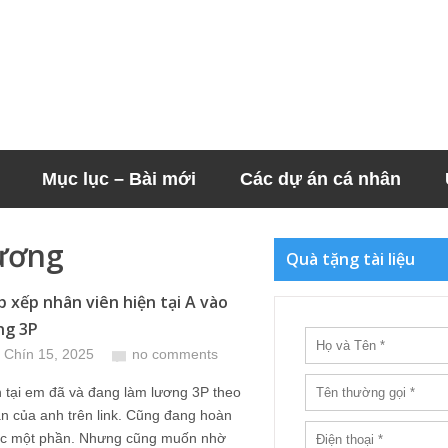
Mục lục – Bài mới
Các dự án cá nhân
lương
Quà tặng tài liệu
p xếp nhân viên hiện tại A vào
ng 3P
 Chín 15, 2025
no comments
n tại em đã và đang làm lương 3P theo
n của anh trên link. Cũng đang hoàn
ợc một phần. Nhưng cũng muốn nhờ