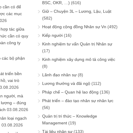
BSC, OKR, …)
(616)
 cần có để
Giữ – Chuyện 3L – Lương, Lậu, Luật
ược các mục
(582)
2026
Hoạt động cộng đồng Nhân sự Vn
(492)
 hợp tác giữa
Kiếp người
(16)
chức cần có quy
oàn công ty
Kinh nghiệm tư vấn Quản trị Nhân sự
(17)
o các bộ phận
Kinh nghiệm xây dựng mô tả công việc
(8)
át triển bền
Lãnh đạo nhân sự
(8)
ồ, vai trò
Lương thưởng và đãi ngộ
(112)
3.08.2026
Pháp chế – Quan hệ lao động
(136)
ần người, mà
Phát triển – đào tạo nhân sự nhân lực
 lượng – đúng
(56)
ách
03.08.2026
Quản trị tri thức – Knowledge
hân loại ngạch
Management
(19)
n
03.08.2026
Tài liệu nhân sự
(133)