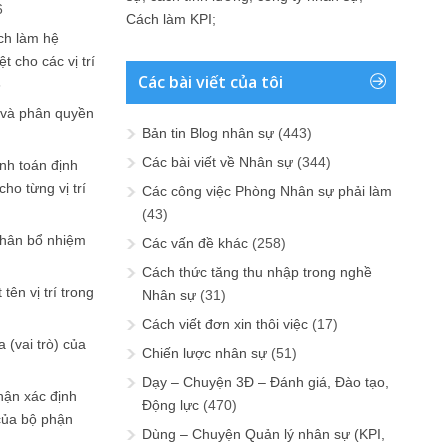
6
Cách làm KPI
;
ch làm hệ
t cho các vị trí
Các bài viết của tôi
6
 và phân quyền
Bản tin Blog nhân sự
(443)
Các bài viết về Nhân sự
(344)
ính toán định
ho từng vị trí
Các công việc Phòng Nhân sự phải làm
(43)
phân bổ nhiệm
Các vấn đề khác
(258)
Cách thức tăng thu nhập trong nghề
tên vị trí trong
Nhân sự
(31)
Cách viết đơn xin thôi việc
(17)
 (vai trò) của
Chiến lược nhân sự
(51)
Dạy – Chuyện 3Đ – Đánh giá, Đào tạo,
hận xác định
Động lực
(470)
của bộ phận
Dùng – Chuyện Quản lý nhân sự (KPI,