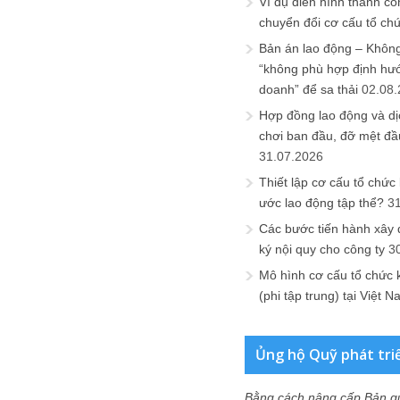
Ví dụ điển hình thành cô
chuyển đổi cơ cấu tổ ch
Bản án lao động – Không 
“không phù hợp định hư
doanh” để sa thải
02.08
Hợp đồng lao động và dịc
chơi ban đầu, đỡ mệt đầ
31.07.2026
Thiết lập cơ cấu tổ chức 
ước lao động tập thể?
3
Các bước tiến hành xây
ký nội quy cho công ty
3
Mô hình cơ cấu tổ chức 
(phi tập trung) tại Việt 
Ủng hộ Quỹ phát tri
Bằng cách nâng cấp Bản q