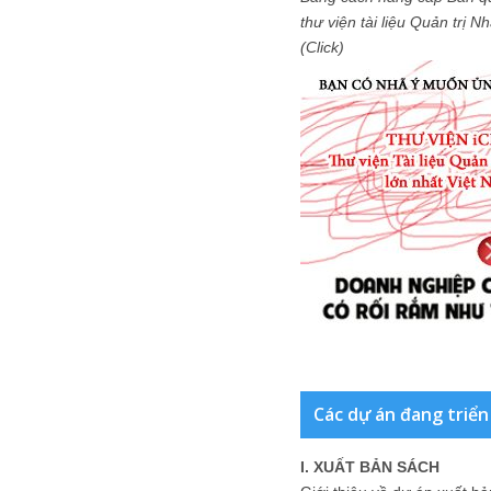
thư viện tài liệu Quản trị 
(Click)
Các dự án đang triển
I. XUẤT BẢN SÁCH