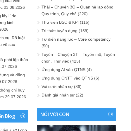
ng của việc
Thải – Chuyện 3Q – Quan hệ lao động,
ức
03.08.2026
Quy trình, Quy chế
(220)
lấy lí do
Thư viện BSC & KPI
(116)
ớng kinh
.2026
Tri thức tuyển dụng
(159)
h vụ: Rõ luật
Từ điển năng lực – Core competency
u về sau
(50)
Tuyển – Chuyện 3T – Tuyển mộ, Tuyển
là phải lập thỏa
chọn, Thử việc
(425)
1.07.2026
Ứng dụng AI vào QTNS
(4)
 dựng và đăng
Ứng dụng CNTT vào QTNS
(6)
0.07.2026
Vui cười nhân sự
(86)
không chỉ huy
Đánh giá nhân sự
(22)
Nam
29.07.2026
NÓI VỚI CON
ển Blog
uyền iCPO cho