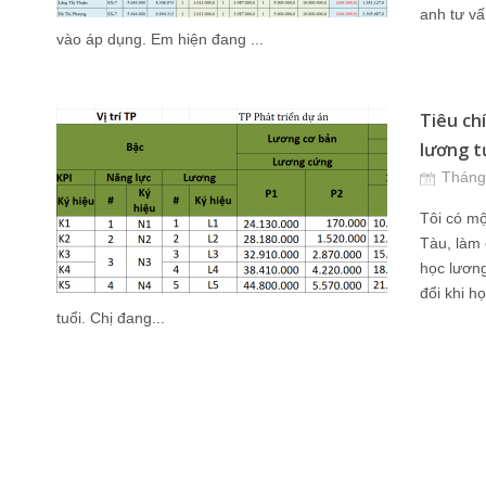
anh tư v
vào áp dụng. Em hiện đang ...
Tiêu ch
lương tư
Tháng
Tôi có mộ
Tàu, làm 
học lương
đổi khi h
tuổi. Chị đang...