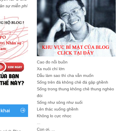
Nhân sự miễn phí
Cao đo nỗi buồn
Xa nuôi chí lớn
Dẫu làm sao thì cha vẫn muốn
Sống trên đá không chê đá gập ghềnh
Sống trong thung không chê thung nghèo
đói
Sống như sông như suối
Lên thác xuống ghềnh
 khai
Không lo cực nhọc
...
Con ơi, ...