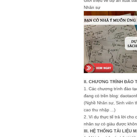
Giới thiệu về dự án xuất b
Nhân sự
II. CHƯƠNG TRÌNH ĐÀO 
1.
Các chương trình đào tạ
đang có trên blog: daotaon
(Nghề Nhân sự, Sinh viên t
cao thu nhập ...)
2.
Ví dụ thực tế trả lời cho
nhân sự có giàu được khôn
III. HỆ THỐNG TÀI LIỆU 