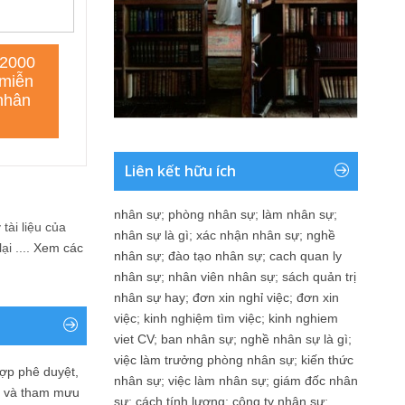
Liên kết hữu ích
nhân sự
;
phòng nhân sự
;
làm nhân sự
;
tài liệu của
nhân sự là gì
;
xác nhận nhân sự
;
nghề
i ....
Xem các
nhân sự
;
đào tạo nhân sự
;
cach quan ly
nhân sự
;
nhân viên nhân sự
;
sách quản trị
nhân sự hay
;
đơn xin nghỉ việc
;
đơn xin
việc
;
kinh nghiệm tìm việc
;
kinh nghiem
viet CV
;
ban nhân sự
;
nghề nhân sự là gì
;
việc làm trưởng phòng nhân sự
;
kiến thức
ợp phê duyệt,
nhân sự
;
việc làm nhân sự
;
giám đốc nhân
in và tham mưu
sự
;
cách tính lương
;
công ty nhân sự
;