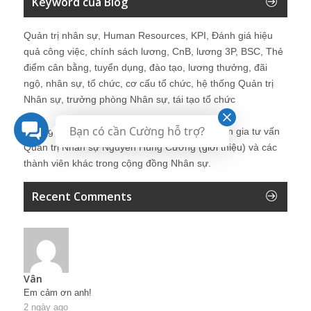
Keyword của Blog
Quản trị nhân sự, Human Resources, KPI, Đánh giá hiệu
quả công việc, chính sách lương, CnB, lương 3P, BSC, Thẻ
điểm cân bằng, tuyển dụng, đào tạo, lương thưởng, đãi
ngộ, nhân sự, tổ chức, cơ cấu tổ chức, hệ thống Quản trị
Nhân sự, trưởng phòng Nhân sự, tái tạo tổ chức
Bạn có cần Cường hỗ trợ?
Những bài viết tại blog được chia sẻ bởi chuyên gia tư vấn
Quản trị Nhân sự Nguyễn Hùng Cường (
giới thiệu
) và các
thành viên khác trong cộng đồng Nhân sự.
Recent Comments
Vân
Em cảm ơn anh!
2 ngày ago