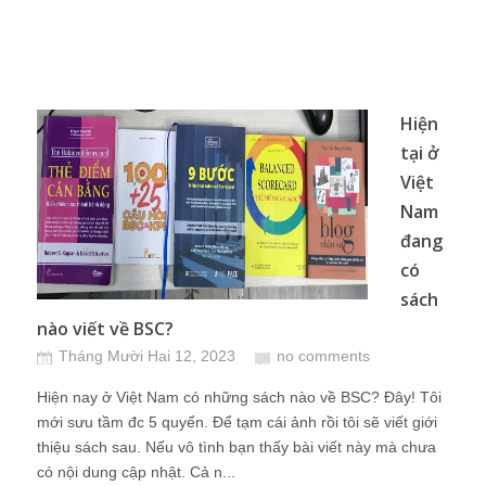
Hiện
tại ở
Việt
Nam
đang
có
sách
nào viết về BSC?
Tháng Mười Hai 12, 2023
no comments
Hiện nay ở Việt Nam có những sách nào về BSC? Đây! Tôi
mới sưu tầm đc 5 quyển. Để tạm cái ảnh rồi tôi sẽ viết giới
thiệu sách sau. Nếu vô tình bạn thấy bài viết này mà chưa
có nội dung cập nhật. Cả n...