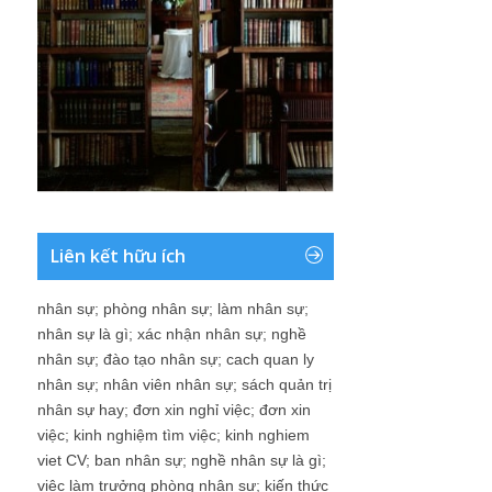
Liên kết hữu ích
nhân sự
;
phòng nhân sự
;
làm nhân sự
;
nhân sự là gì
;
xác nhận nhân sự
;
nghề
nhân sự
;
đào tạo nhân sự
;
cach quan ly
nhân sự
;
nhân viên nhân sự
;
sách quản trị
nhân sự hay
;
đơn xin nghỉ việc
;
đơn xin
việc
;
kinh nghiệm tìm việc
;
kinh nghiem
viet CV
;
ban nhân sự
;
nghề nhân sự là gì
;
việc làm trưởng phòng nhân sự
;
kiến thức