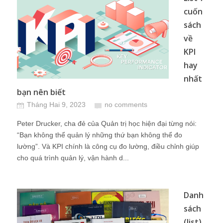
cuốn
sách
về
KPI
hay
nhất
bạn nên biết
Tháng Hai 9, 2023
no comments
Peter Drucker, cha đẻ của Quản trị học hiện đại từng nói:
“Bạn không thể quản lý những thứ bạn không thể đo
lường”. Và KPI chính là công cụ đo lường, điều chỉnh giúp
cho quá trình quản lý, vận hành d...
Danh
sách
(list)