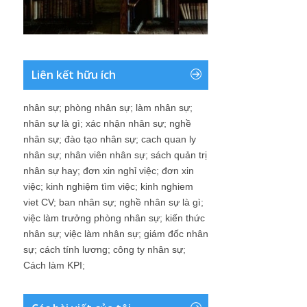
Liên kết hữu ích
nhân sự
;
phòng nhân sự
;
làm nhân sự
;
nhân sự là gì
;
xác nhận nhân sự
;
nghề
nhân sự
;
đào tạo nhân sự
;
cach quan ly
nhân sự
;
nhân viên nhân sự
;
sách quản trị
nhân sự hay
;
đơn xin nghỉ việc
;
đơn xin
việc
;
kinh nghiệm tìm việc
;
kinh nghiem
viet CV
;
ban nhân sự
;
nghề nhân sự là gì
;
việc làm trưởng phòng nhân sự
;
kiến thức
nhân sự
;
việc làm nhân sự
;
giám đốc nhân
sự
;
cách tính lương
;
công ty nhân sự
;
Cách làm KPI
;