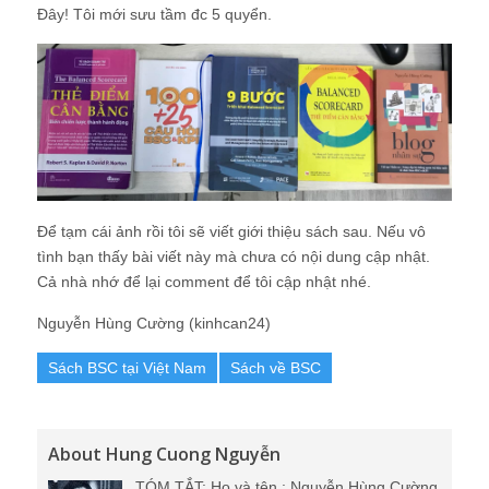
Đây! Tôi mới sưu tầm đc 5 quyển.
Để tạm cái ảnh rồi tôi sẽ viết giới thiệu sách sau. Nếu vô
tình bạn thấy bài viết này mà chưa có nội dung cập nhật.
Cả nhà nhớ để lại comment để tôi cập nhật nhé.
Nguyễn Hùng Cường (kinhcan24)
Sách BSC tại Việt Nam
Sách về BSC
About Hung Cuong Nguyễn
TÓM TẮT: Họ và tên : Nguyễn Hùng Cường