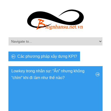
Các phương pháp xây dựng KPI?
Lowkey trong nhân sự: “Ẩn” nhưng không
“chìm” khi đi làm như thế nào?