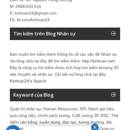
M: 0988 833 616
E: kinhcan24@gmail.com
Fb: fb.com/kinhcan24
Tìm kiếm trên Blog Nhân sự
Bạn muốn tìm kiếm thêm thông tin về các vấn đề
Nhân sự
.
Vui lòng click tại đây để tìm kiếm thêm:
http://kinhcan.net/
Đây là công cụ tìm kiếm được tích hợp tìm kiếm khoảng 30
site chuyên về
nhân sự
. Chi tiết vui lòng click tại đây:
Kinhcan24′s Search
Keyword của Blog
Quản trị nhân sự, Human Resources, KPI, Đánh giá hiệu
quả công việc, chính sách lương, CnB, lương 3P, BSC, Thẻ
điểm cân bằng, tuyển dụng, đào tạo, lương thưởng, đãi
ngộ, nhân sự, tổ chức, cơ cấu tổ chức, hệ thống Quản trị