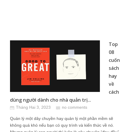
Top
08
cuốn
sách
hay
về
cách
dùng người dành cho nhà quản trị...
Tháng Hai 3, 2023
no comments
Quản lý một dây chuyền hay quản lý một phần mềm sẽ
không quá khó nếu bạn có quy trình và kiến thức về nó.