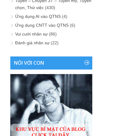
Tuyển – Chuyện 3T – Tuyển mộ, Tuyển
chọn, Thử việc
(430)
Ứng dụng AI vào QTNS
(4)
Ứng dụng CNTT vào QTNS
(6)
Vui cười nhân sự
(86)
Đánh giá nhân sự
(22)
NÓI VỚI CON