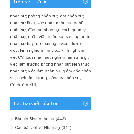
Liên kết hữu ích
nhân sự
;
phòng nhân sự
;
làm nhân sự
;
nhân sự là gì
;
xác nhận nhân sự
;
nghề
nhân sự
;
đào tạo nhân sự
;
cach quan ly
nhân sự
;
nhân viên nhân sự
;
sách quản trị
nhân sự hay
;
đơn xin nghỉ việc
;
đơn xin
việc
;
kinh nghiệm tìm việc
;
kinh nghiem
viet CV
;
ban nhân sự
;
nghề nhân sự là gì
;
việc làm trưởng phòng nhân sự
;
kiến thức
nhân sự
;
việc làm nhân sự
;
giám đốc nhân
sự
;
cách tính lương
;
công ty nhân sự
;
Cách làm KPI
;
Các bài viết của tôi
Bản tin Blog nhân sự
(443)
Các bài viết về Nhân sự
(344)