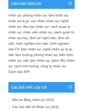
Liên kết hữu ích
nhân sự
;
phòng nhân sự
;
làm nhân sự
;
nhân sự là gì
;
xác nhận nhân sự
;
nghề
nhân sự
;
đào tạo nhân sự
;
cach quan ly
nhân sự
;
nhân viên nhân sự
;
sách quản trị
nhân sự hay
;
đơn xin nghỉ việc
;
đơn xin
việc
;
kinh nghiệm tìm việc
;
kinh nghiem
viet CV
;
ban nhân sự
;
nghề nhân sự là gì
;
việc làm trưởng phòng nhân sự
;
kiến thức
nhân sự
;
việc làm nhân sự
;
giám đốc nhân
sự
;
cách tính lương
;
công ty nhân sự
;
Cách làm KPI
;
Các bài viết của tôi
Bản tin Blog nhân sự
(443)
Các bài viết về Nhân sự
(344)