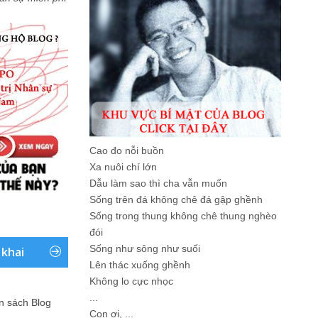
Cao đo nỗi buồn
Xa nuôi chí lớn
Dẫu làm sao thì cha vẫn muốn
Sống trên đá không chê đá gập ghềnh
Sống trong thung không chê thung nghèo
đói
Sống như sông như suối
 khai
Lên thác xuống ghềnh
Không lo cực nhọc
...
ản sách Blog
Con ơi, ...