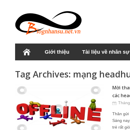
Giới thiệu
Tài liệu về nhân sự
Học viện Nhân sư
Tag Archives:
mạng headhu
Mời tha
các hea
Tháng
Thân gửi
Sáng nay,
trẻ rất g