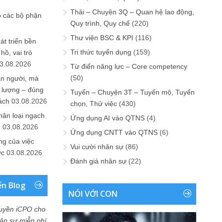
Thải – Chuyện 3Q – Quan hệ lao động,
o các bộ phận
Quy trình, Quy chế
(220)
Thư viện BSC & KPI
(116)
át triển bền
Tri thức tuyển dụng
(159)
ồ, vai trò
3.08.2026
Từ điển năng lực – Core competency
(50)
ần người, mà
 lượng – đúng
Tuyển – Chuyện 3T – Tuyển mộ, Tuyển
ách
03.08.2026
chọn, Thử việc
(430)
hân loại ngạch
Ứng dụng AI vào QTNS
(4)
n
03.08.2026
Ứng dụng CNTT vào QTNS
(6)
ng của việc
Vui cười nhân sự
(86)
ức
03.08.2026
Đánh giá nhân sự
(22)
ển Blog
NÓI VỚI CON
uyền iCPO cho
Nhân sự miễn phí