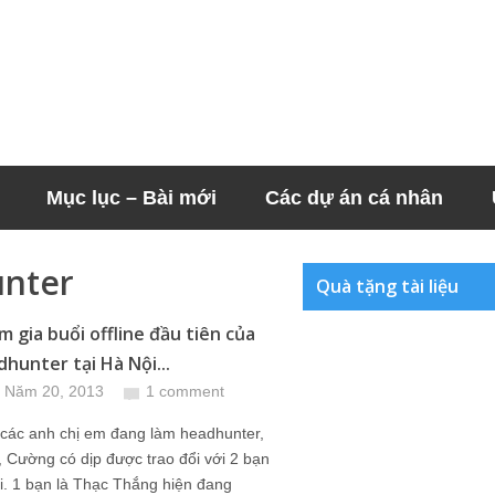
Mục lục – Bài mới
Các dự án cá nhân
nter
Quà tặng tài liệu
m gia buổi offline đầu tiên của
dhunter tại Hà Nội...
 Năm 20, 2013
1 comment
 các anh chị em đang làm headhunter,
 Cường có dịp được trao đổi với 2 bạn
iỏi. 1 bạn là Thạc Thắng hiện đang