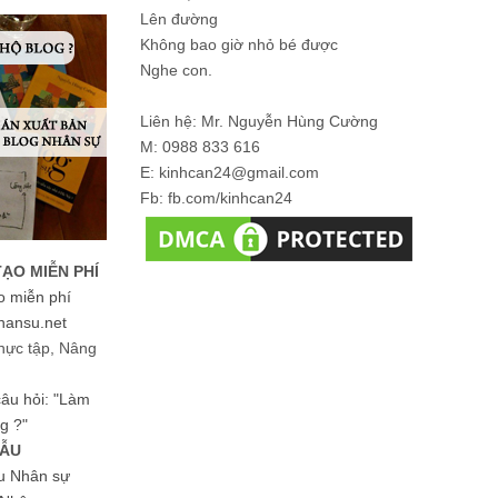
Lên đường
Không bao giờ nhỏ bé được
Nghe con.
Liên hệ: Mr. Nguyễn Hùng Cường
M: 0988 833 616
E: kinhcan24@gmail.com
Fb: fb.com/kinhcan24
TẠO MIỄN PHÍ
o miễn phí
hansu.net
hực tập, Nâng
 câu hỏi: "Làm
g ?"
MẪU
ệu Nhân sự