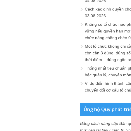
04.08.2026
Cách xác định quyền ch
03.08.2026
Không có tổ chức nào ph
vững nếu quyền hạn mơ h
chức năng chồng chéo
0
Một tổ chức không chỉ c
còn cần 3 đúng: đúng số
thời điểm – đúng ngân s
Thống nhất tiêu chuẩn p
bậc quản lý, chuyên mô
Ví dụ điển hình thành cô
chuyển đổi cơ cấu tổ ch
Ủng hộ Quỹ phát tri
Bằng cách nâng cấp Bản q
thư viện tài liệu Quản trị 