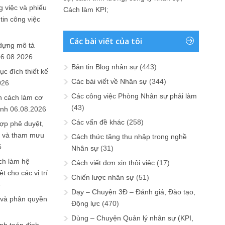
 việc và phiếu
Cách làm KPI
;
tin công việc
Các bài viết của tôi
 dựng mô tả
06.08.2026
Bản tin Blog nhân sự
(443)
ục đích thiết kế
Các bài viết về Nhân sự
(344)
026
Các công việc Phòng Nhân sự phải làm
n cách làm cơ
(43)
anh
06.08.2026
Các vấn đề khác
(258)
ợp phê duyệt,
in và tham mưu
Cách thức tăng thu nhập trong nghề
6
Nhân sự
(31)
ch làm hệ
Cách viết đơn xin thôi việc
(17)
t cho các vị trí
Chiến lược nhân sự
(51)
6
Dạy – Chuyện 3Đ – Đánh giá, Đào tạo,
 và phân quyền
Động lực
(470)
Dùng – Chuyện Quản lý nhân sự (KPI,