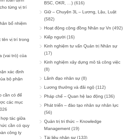
ính toán định
BSC, OKR, …)
(616)
ho từng vị trí
Giữ – Chuyện 3L – Lương, Lậu, Luật
(582)
phân bổ nhiệm
Hoạt động cộng đồng Nhân sự Vn
(492)
Kiếp người
(16)
tên vị trí trong
Kinh nghiệm tư vấn Quản trị Nhân sự
(17)
 (vai trò) của
Kinh nghiệm xây dựng mô tả công việc
(8)
hận xác định
Lãnh đạo nhân sự
(8)
của bộ phận
Lương thưởng và đãi ngộ
(112)
 cần có để
Pháp chế – Quan hệ lao động
(136)
ược các mục
Phát triển – đào tạo nhân sự nhân lực
2026
(56)
 hợp tác giữa
Quản trị tri thức – Knowledge
chức cần có quy
Management
(19)
oàn công ty
Tài liệu nhân sự
(133)