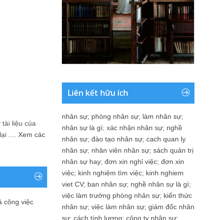
Liên kết hữu ích
nhân sự
;
phòng nhân sự
;
làm nhân sự
;
tài liệu của
nhân sự là gì
;
xác nhận nhân sự
;
nghề
i ....
Xem các
nhân sự
;
đào tạo nhân sự
;
cach quan ly
nhân sự
;
nhân viên nhân sự
;
sách quản trị
nhân sự hay
;
đơn xin nghỉ việc
;
đơn xin
việc
;
kinh nghiệm tìm việc
;
kinh nghiem
viet CV
;
ban nhân sự
;
nghề nhân sự là gì
;
việc làm trưởng phòng nhân sự
;
kiến thức
ả công việc
nhân sự
;
việc làm nhân sự
;
giám đốc nhân
sự
;
cách tính lương
;
công ty nhân sự
;