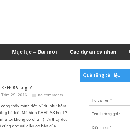
Mục lục – Bài mới
Các dự án cá nhân
Quà tặng tài liệu
KEEFIAS là gì ?
 Tám 29, 2016
no comments
 càng thấy mình dốt. Ví dụ như hôm
hông hề biết Mô hình KEEFIAS là gì ?.
như tôi không cơ chứ : ( . Ai thấy dốt
hì cùng đọc vài điều cơ bản của