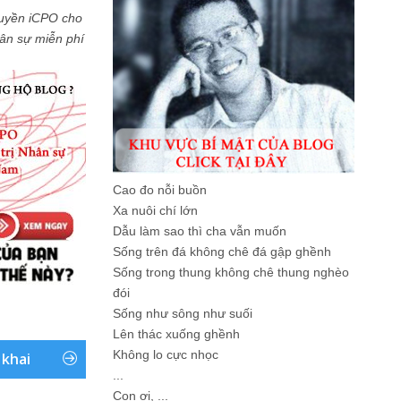
uyền iCPO cho
Nhân sự miễn phí
Cao đo nỗi buồn
Xa nuôi chí lớn
Dẫu làm sao thì cha vẫn muốn
Sống trên đá không chê đá gập ghềnh
Sống trong thung không chê thung nghèo
đói
Sống như sông như suối
Lên thác xuống ghềnh
Không lo cực nhọc
 khai
...
Con ơi, ...