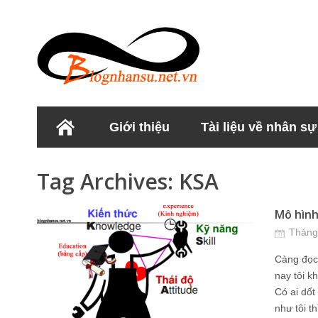
Giới thiệu
Tài liệu về nhân sự
Học viện Nhân sư
Tag Archives:
KSA
Mô hình 
Tháng
Càng đọc
nay tôi k
Có ai dốt 
như tôi t