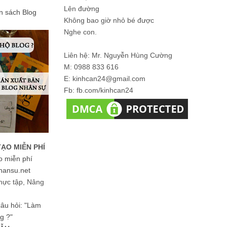
Lên đường
ản sách Blog
Không bao giờ nhỏ bé được
Nghe con.
Liên hệ: Mr. Nguyễn Hùng Cường
M: 0988 833 616
E: kinhcan24@gmail.com
Fb: fb.com/kinhcan24
TẠO MIỄN PHÍ
o miễn phí
hansu.net
hực tập, Nâng
 câu hỏi: "Làm
g ?"