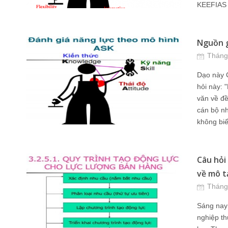
KEEFIAS 
Nguồn g
Tháng
Dạo này 
hỏi này:
văn về đề
cán bộ n
không biế
Câu hỏi
về mô tả
Tháng
Sáng nay 
nghiệp th