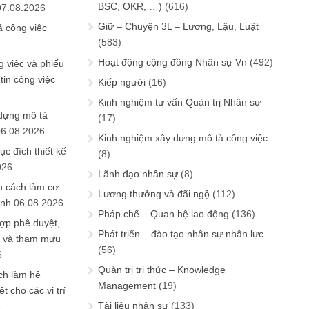
BSC, OKR, …)
(616)
07.08.2026
Giữ – Chuyện 3L – Lương, Lậu, Luật
ả công việc
(583)
Hoạt động cộng đồng Nhân sự Vn
(492)
 việc và phiếu
tin công việc
Kiếp người
(16)
Kinh nghiệm tư vấn Quản trị Nhân sự
 dựng mô tả
(17)
06.08.2026
Kinh nghiệm xây dựng mô tả công việc
ục đích thiết kế
(8)
026
Lãnh đạo nhân sự
(8)
n cách làm cơ
Lương thưởng và đãi ngộ
(112)
anh
06.08.2026
Pháp chế – Quan hệ lao động
(136)
ợp phê duyệt,
Phát triển – đào tạo nhân sự nhân lực
in và tham mưu
(56)
6
Quản trị tri thức – Knowledge
ch làm hệ
Management
(19)
t cho các vị trí
Tài liệu nhân sự
(133)
6