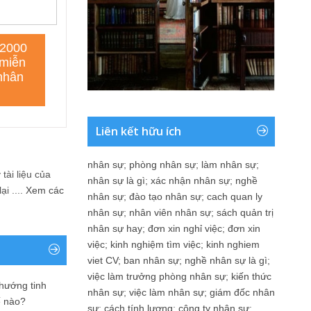
Liên kết hữu ích
nhân sự
;
phòng nhân sự
;
làm nhân sự
;
tài liệu của
nhân sự là gì
;
xác nhận nhân sự
;
nghề
i ....
Xem các
nhân sự
;
đào tạo nhân sự
;
cach quan ly
nhân sự
;
nhân viên nhân sự
;
sách quản trị
nhân sự hay
;
đơn xin nghỉ việc
;
đơn xin
việc
;
kinh nghiệm tìm việc
;
kinh nghiem
viet CV
;
ban nhân sự
;
nghề nhân sự là gì
;
việc làm trưởng phòng nhân sự
;
kiến thức
 hướng tinh
nhân sự
;
việc làm nhân sự
;
giám đốc nhân
ế nào?
sự
;
cách tính lương
;
công ty nhân sự
;