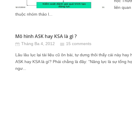
học Thươn
liên qua
thuộc nhóm thảo l...
Mô hình ASK hay KSA là gì ?
Tháng Ba 4, 2012
15 comments
Lâu lâu lục lại tài liệu cũ ôn bài, tự dưng thôi thấy cái này ha
ASK hay KSA là gì? Phải chằng là đây: “Năng lực là sự tổng h
ngư...