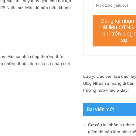
g Mại, tôi thấy thầy giáo cho bài tập
n đế Nhân sự. Mặc dù bản thân không
y hay. Mời cả nhà cùng thưởng thức:
ợp những thuộc tính của cá nhân con
Lưu ý: Các bên lừa đảo, lấy 
Blog Nhân sự mang đi bán lạ
trường hợp khác ở đây!
Bài viết mới
Cơ cấu lại nhân sự theo
giảm thì nên làm như th