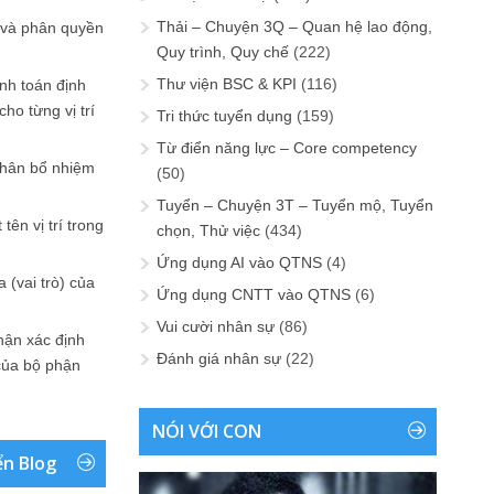
Thải – Chuyện 3Q – Quan hệ lao động,
 và phân quyền
Quy trình, Quy chế
(222)
Thư viện BSC & KPI
(116)
ính toán định
ho từng vị trí
Tri thức tuyển dụng
(159)
Từ điển năng lực – Core competency
phân bổ nhiệm
(50)
Tuyển – Chuyện 3T – Tuyển mộ, Tuyển
tên vị trí trong
chọn, Thử việc
(434)
Ứng dụng AI vào QTNS
(4)
 (vai trò) của
Ứng dụng CNTT vào QTNS
(6)
Vui cười nhân sự
(86)
hận xác định
Đánh giá nhân sự
(22)
của bộ phận
NÓI VỚI CON
ển Blog