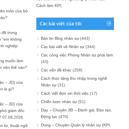
Cách làm KPI
;
yên môn của bộ
nào?
Các bài viết của tôi
 đề trong
Bản tin Blog nhân sự
(443)
n “em không
anh nghiệp
Các bài viết về Nhân sự
(344)
Các công việc Phòng Nhân sự phải làm
ưng muốn làm
(43)
hì nên thế nào?
Các vấn đề khác
(258)
Cách thức tăng thu nhập trong nghề
ệc – JD) của
Nhân sự
(31)
n là gì?
Cách viết đơn xin thôi việc
(17)
Chiến lược nhân sự
(51)
ệc – JD) của
Dạy – Chuyện 3Đ – Đánh giá, Đào tạo,
 phó giám đốc
Động lực
(470)
?
07.08.2026
Dùng – Chuyện Quản lý nhân sự (KPI,
n từ, thuật ngữ