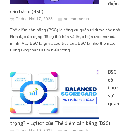
điểm
cân bằng (BSC)
Tháng Hai 17, 2023
no comments
Thẻ điểm cân bằng (BSC) là công cụ quản trị được các nhà
lãnh đạo áp dụng để cụ thể hóa và thực hiện ước mơ của
mình. Vậy BSC là gì và cấu trúc của BSC là như thế nào.
Cùng Blognhansu tìm hiểu trong ...
BSC
có
thực
sự
quan
trọng? – Lợi ích của Thẻ điểm cân bằng (BSC)...
Tháng Hai 10, 2023
no comments