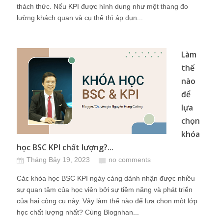
thách thức. Nếu KPI được hình dung như một thang đo
lường khách quan và cụ thể thì áp dụn...
Làm
thế
nào
để
lựa
chọn
khóa
học BSC KPI chất lượng?...
Tháng Bảy 19, 2023
no comments
Các khóa học BSC KPI ngày càng dành nhận được nhiều
sự quan tâm của học viên bởi sự tiềm năng và phát triển
của hai công cụ này. Vậy làm thế nào để lựa chọn một lớp
học chất lượng nhất? Cùng Blognhan...