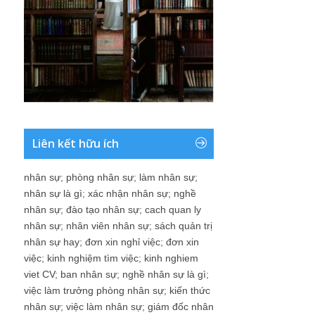
Liên kết hữu ích
nhân sự
;
phòng nhân sự
;
làm nhân sự
;
nhân sự là gì
;
xác nhận nhân sự
;
nghề
nhân sự
;
đào tạo nhân sự
;
cach quan ly
nhân sự
;
nhân viên nhân sự
;
sách quản trị
nhân sự hay
;
đơn xin nghỉ việc
;
đơn xin
việc
;
kinh nghiệm tìm việc
;
kinh nghiem
viet CV
;
ban nhân sự
;
nghề nhân sự là gì
;
việc làm trưởng phòng nhân sự
;
kiến thức
nhân sự
;
việc làm nhân sự
;
giám đốc nhân