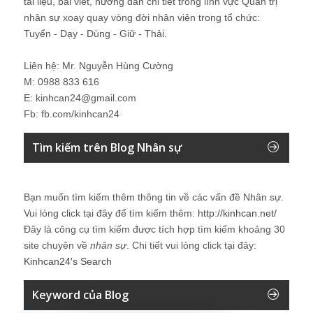
tài liệu, bài viết, hướng dẫn chi tiết trong lĩnh vực Quản trị
nhân sự xoay quay vòng đời nhân viên trong tổ chức:
Tuyển - Dạy - Dùng - Giữ - Thải.
Liên hệ: Mr. Nguyễn Hùng Cường
M: 0988 833 616
E: kinhcan24@gmail.com
Fb: fb.com/kinhcan24
Tìm kiếm trên Blog Nhân sự
Bạn muốn tìm kiếm thêm thông tin về các vấn đề
Nhân sự
.
Vui lòng click tại đây để tìm kiếm thêm:
http://kinhcan.net/
Đây là công cụ tìm kiếm được tích hợp tìm kiếm khoảng 30
site chuyên về
nhân sự
. Chi tiết vui lòng click tại đây:
Kinhcan24′s Search
Keyword của Blog