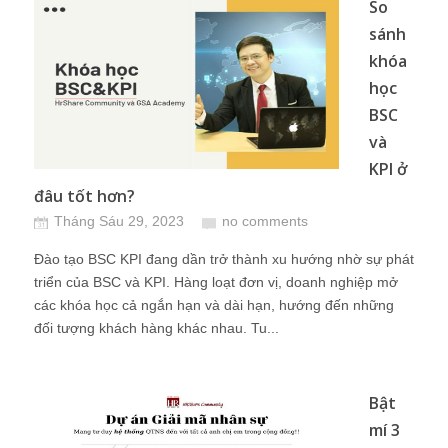
So
sánh
khóa
học
BSC
và
KPI ở
đâu tốt hơn?
Tháng Sáu 29, 2023
no comments
Đào tạo BSC KPI đang dần trở thành xu hướng nhờ sự phát
triển của BSC và KPI. Hàng loạt đơn vị, doanh nghiệp mở
các khóa học cả ngắn hạn và dài hạn, hướng đến những
đối tượng khách hàng khác nhau. Tu...
Bật
mí 3