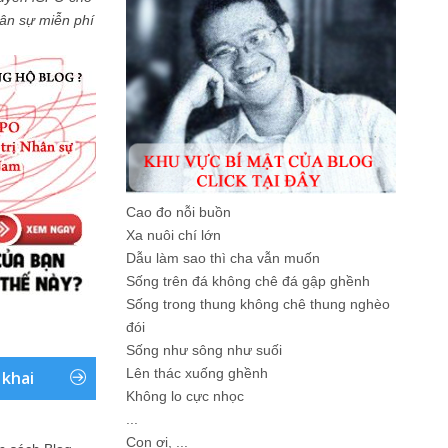
Nhân sự miễn phí
Cao đo nỗi buồn
Xa nuôi chí lớn
Dẫu làm sao thì cha vẫn muốn
Sống trên đá không chê đá gập ghềnh
Sống trong thung không chê thung nghèo
đói
Sống như sông như suối
Lên thác xuống ghềnh
 khai
Không lo cực nhọc
...
Con ơi, ...