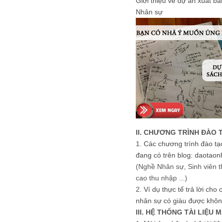
Giới thiệu về dự án xuất b
Nhân sự
II. CHƯƠNG TRÌNH ĐÀO 
1.
Các chương trình đào tạ
đang có trên blog: daotaon
(Nghề Nhân sự, Sinh viên t
cao thu nhập ...)
2.
Ví dụ thực tế trả lời cho
nhân sự có giàu được khôn
III. HỆ THỐNG TÀI LIỆU 