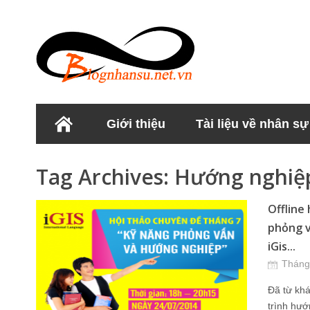
Giới thiệu
Tài liệu về nhân sự
Học viện Nhân sư
Tag Archives:
Hướng nghiệ
Offline
phỏng v
iGis...
Tháng
Đã từ khá
trình hướ