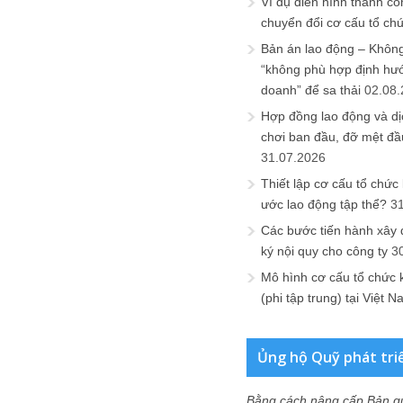
Ví dụ điển hình thành cô
chuyển đổi cơ cấu tổ ch
Bản án lao động – Không 
“không phù hợp định hư
doanh” để sa thải
02.08
Hợp đồng lao động và dịc
chơi ban đầu, đỡ mệt đầ
31.07.2026
Thiết lập cơ cấu tổ chức 
ước lao động tập thể?
3
Các bước tiến hành xây
ký nội quy cho công ty
3
Mô hình cơ cấu tổ chức 
(phi tập trung) tại Việt 
Ủng hộ Quỹ phát tri
Bằng cách nâng cấp Bản q