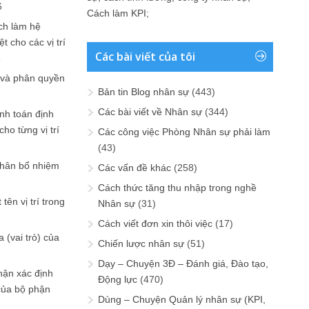
6
Cách làm KPI
;
ch làm hệ
t cho các vị trí
Các bài viết của tôi
6
 và phân quyền
Bản tin Blog nhân sự
(443)
Các bài viết về Nhân sự
(344)
ính toán định
ho từng vị trí
Các công việc Phòng Nhân sự phải làm
(43)
phân bổ nhiệm
Các vấn đề khác
(258)
Cách thức tăng thu nhập trong nghề
tên vị trí trong
Nhân sự
(31)
Cách viết đơn xin thôi việc
(17)
 (vai trò) của
Chiến lược nhân sự
(51)
Dạy – Chuyện 3Đ – Đánh giá, Đào tạo,
hận xác định
Động lực
(470)
của bộ phận
Dùng – Chuyện Quản lý nhân sự (KPI,