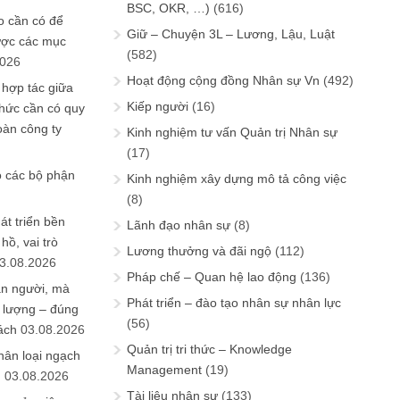
BSC, OKR, …)
(616)
 cần có để
Giữ – Chuyện 3L – Lương, Lậu, Luật
ược các mục
(582)
2026
Hoạt động cộng đồng Nhân sự Vn
(492)
 hợp tác giữa
Kiếp người
(16)
chức cần có quy
oàn công ty
Kinh nghiệm tư vấn Quản trị Nhân sự
(17)
o các bộ phận
Kinh nghiệm xây dựng mô tả công việc
(8)
át triển bền
Lãnh đạo nhân sự
(8)
ồ, vai trò
Lương thưởng và đãi ngộ
(112)
3.08.2026
Pháp chế – Quan hệ lao động
(136)
ần người, mà
Phát triển – đào tạo nhân sự nhân lực
 lượng – đúng
(56)
ách
03.08.2026
Quản trị tri thức – Knowledge
hân loại ngạch
Management
(19)
n
03.08.2026
Tài liệu nhân sự
(133)