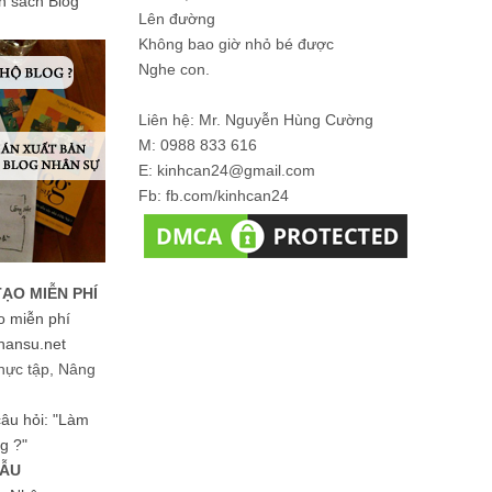
ản sách Blog
Lên đường
Không bao giờ nhỏ bé được
Nghe con.
Liên hệ: Mr. Nguyễn Hùng Cường
M: 0988 833 616
E: kinhcan24@gmail.com
Fb: fb.com/kinhcan24
TẠO MIỄN PHÍ
o miễn phí
hansu.net
hực tập, Nâng
 câu hỏi: "Làm
g ?"
MẪU