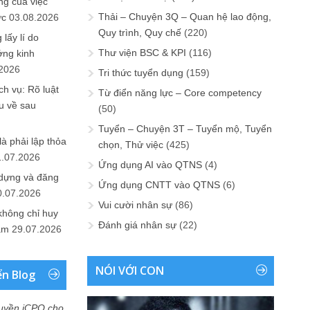
ng của việc
Thải – Chuyện 3Q – Quan hệ lao động,
ức
03.08.2026
Quy trình, Quy chế
(220)
lấy lí do
Thư viện BSC & KPI
(116)
ớng kinh
.2026
Tri thức tuyển dụng
(159)
h vụ: Rõ luật
Từ điển năng lực – Core competency
u về sau
(50)
Tuyển – Chuyện 3T – Tuyển mộ, Tuyển
là phải lập thỏa
chọn, Thử việc
(425)
1.07.2026
Ứng dụng AI vào QTNS
(4)
 dựng và đăng
Ứng dụng CNTT vào QTNS
(6)
0.07.2026
Vui cười nhân sự
(86)
không chỉ huy
Đánh giá nhân sự
(22)
Nam
29.07.2026
NÓI VỚI CON
ển Blog
uyền iCPO cho