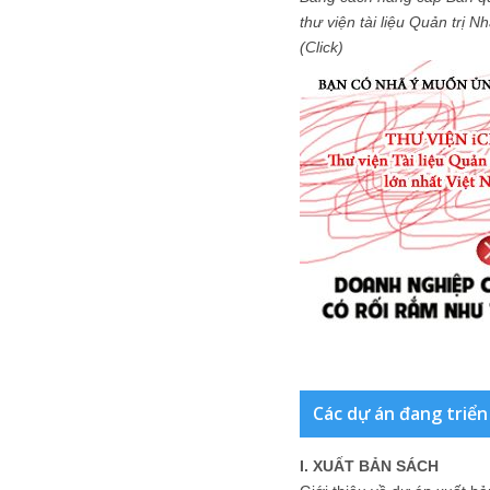
thư viện tài liệu Quản trị 
(Click)
Các dự án đang triển
I. XUẤT BẢN SÁCH