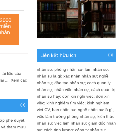
Liên kết hữu ích
nhân sự
;
phòng nhân sự
;
làm nhân sự
;
tài liệu của
nhân sự là gì
;
xác nhận nhân sự
;
nghề
i ....
Xem các
nhân sự
;
đào tạo nhân sự
;
cach quan ly
nhân sự
;
nhân viên nhân sự
;
sách quản trị
nhân sự hay
;
đơn xin nghỉ việc
;
đơn xin
việc
;
kinh nghiệm tìm việc
;
kinh nghiem
viet CV
;
ban nhân sự
;
nghề nhân sự là gì
;
việc làm trưởng phòng nhân sự
;
kiến thức
ợp phê duyệt,
nhân sự
;
việc làm nhân sự
;
giám đốc nhân
in và tham mưu
sự
;
cách tính lương
;
công ty nhân sự
;