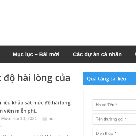
Mục lục – Bài mới
Các dự án cá nhân
 độ hài lòng của
Quà tặng tài liệu
i liệu khảo sát mức độ hài lòng
 viên miễn phí...
 Mười Hai 18, 2021
no
s