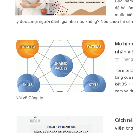
Cuối năm 
độ hài lò
muốn biết
ty được mọi người đánh giá như nào không? Nếu chưa thì cùng
Mô hình
nhân viê
Tháng
Tôi mới l
lòng của
kết 3S + 
xem và d
Nói về Công ty – ...
Cách nà
viên tro