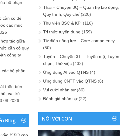
của bộ phận
Thải – Chuyện 3Q – Quan hệ lao động,
Quy trình, Quy chế
(220)
 cần có để
Thư viện BSC & KPI
(116)
ược các mục
Tri thức tuyển dụng
(159)
2026
Từ điển năng lực – Core competency
 hợp tác giữa
(50)
chức cần có quy
oàn công ty
Tuyển – Chuyện 3T – Tuyển mộ, Tuyển
chọn, Thử việc
(433)
o các bộ phận
Ứng dụng AI vào QTNS
(4)
Ứng dụng CNTT vào QTNS
(6)
át triển bền
Vui cười nhân sự
(86)
ồ, vai trò
Đánh giá nhân sự
(22)
3.08.2026
NÓI VỚI CON
ển Blog
uyền iCPO cho