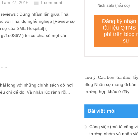
 Tám 27, 2016
1 comment
 reviews : Đừng nhầm lẫn giữa Thái
ệc với Thái độ nghề nghiệp [Review sự
 sự của SME Hospital] (
o.gl/1e0S6V ) tôi có chia sẻ một vài
…...
Lưu ý: Các bên lừa đảo, lấy 
Blog Nhân sự mang đi bán lạ
có hài lòng với những chính sách dở hơi
trường hợp khác ở đây!
êu chí để đo. Và nhân lúc rảnh rỗi...
Bài viết mới
Công việc (mô tả công vi
trưởng nhóm và nhân viê