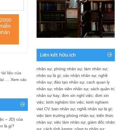
Liên kết hữu ích
nhân sự
;
phòng nhân sự
;
làm nhân sự
;
tài liệu của
nhân sự là gì
;
xác nhận nhân sự
;
nghề
i ....
Xem các
nhân sự
;
đào tạo nhân sự
;
cach quan ly
nhân sự
;
nhân viên nhân sự
;
sách quản trị
nhân sự hay
;
đơn xin nghỉ việc
;
đơn xin
việc
;
kinh nghiệm tìm việc
;
kinh nghiem
viet CV
;
ban nhân sự
;
nghề nhân sự là gì
;
việc làm trưởng phòng nhân sự
;
kiến thức
ệc – JD) của
nhân sự
;
việc làm nhân sự
;
giám đốc nhân
n là gì?
sự
;
cách tính lương
;
công ty nhân sự
;