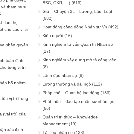
ợp phê duyệt,
BSC, OKR, …)
(616)
in và tham mưu
Giữ – Chuyện 3L – Lương, Lậu, Luật
6
(582)
ch làm hệ
Hoạt động cộng đồng Nhân sự Vn
(492)
t cho các vị trí
Kiếp người
(16)
6
Kinh nghiệm tư vấn Quản trị Nhân sự
 và phân quyền
(17)
Kinh nghiệm xây dựng mô tả công việc
ính toán định
(8)
ho từng vị trí
Lãnh đạo nhân sự
(8)
phân bổ nhiệm
Lương thưởng và đãi ngộ
(112)
Pháp chế – Quan hệ lao động
(136)
tên vị trí trong
Phát triển – đào tạo nhân sự nhân lực
(56)
 (vai trò) của
Quản trị tri thức – Knowledge
Management
(19)
hận xác định
Tài liệu nhân sự
(133)