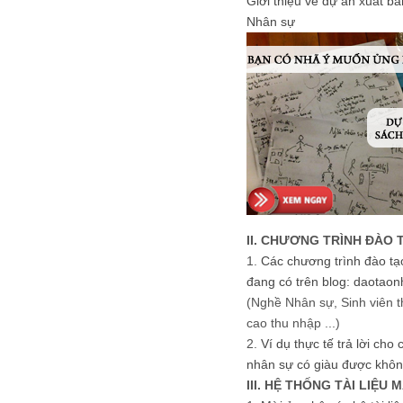
Giới thiệu về dự án xuất b
Nhân sự
II. CHƯƠNG TRÌNH ĐÀO 
1.
Các chương trình đào tạ
đang có trên blog: daotaon
(Nghề Nhân sự, Sinh viên t
cao thu nhập ...)
2.
Ví dụ thực tế trả lời cho
nhân sự có giàu được khôn
III. HỆ THỐNG TÀI LIỆU 