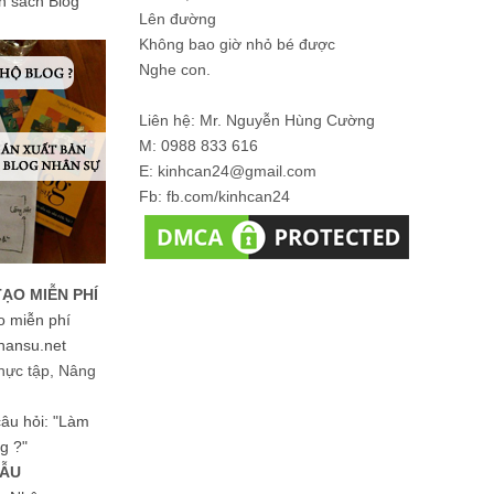
ản sách Blog
Lên đường
Không bao giờ nhỏ bé được
Nghe con.
Liên hệ: Mr. Nguyễn Hùng Cường
M: 0988 833 616
E: kinhcan24@gmail.com
Fb: fb.com/kinhcan24
TẠO MIỄN PHÍ
o miễn phí
hansu.net
hực tập, Nâng
 câu hỏi: "Làm
g ?"
MẪU