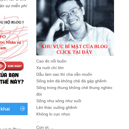
Nhân sự miễn phí
Cao đo nỗi buồn
Xa nuôi chí lớn
Dẫu làm sao thì cha vẫn muốn
Sống trên đá không chê đá gập ghềnh
Sống trong thung không chê thung nghèo
đói
Sống như sông như suối
Lên thác xuống ghềnh
 khai
Không lo cực nhọc
...
Con ơi, ...