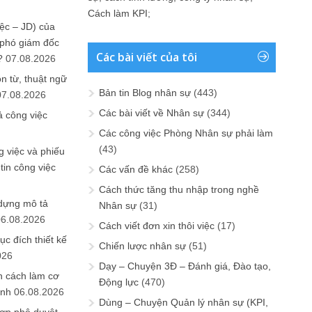
Cách làm KPI
;
ệc – JD) của
 phó giám đốc
Các bài viết của tôi
?
07.08.2026
n từ, thuật ngữ
Bản tin Blog nhân sự
(443)
07.08.2026
Các bài viết về Nhân sự
(344)
ả công việc
Các công việc Phòng Nhân sự phải làm
(43)
 việc và phiếu
tin công việc
Các vấn đề khác
(258)
Cách thức tăng thu nhập trong nghề
 dựng mô tả
Nhân sự
(31)
06.08.2026
Cách viết đơn xin thôi việc
(17)
ục đích thiết kế
Chiến lược nhân sự
(51)
026
Dạy – Chuyện 3Đ – Đánh giá, Đào tạo,
n cách làm cơ
Động lực
(470)
anh
06.08.2026
Dùng – Chuyện Quản lý nhân sự (KPI,