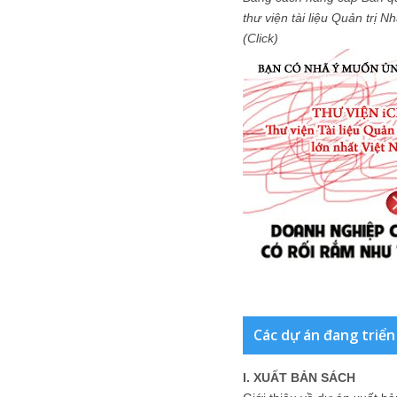
thư viện tài liệu Quản trị 
(Click)
Các dự án đang triển
I. XUẤT BẢN SÁCH