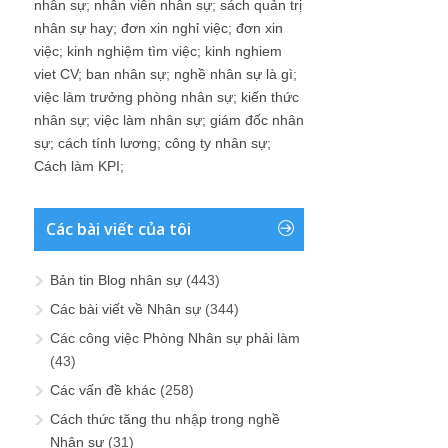
nhân sự
;
nhân viên nhân sự
;
sách quản trị
nhân sự hay
;
đơn xin nghỉ việc
;
đơn xin
việc
;
kinh nghiệm tìm việc
;
kinh nghiem
viet CV
;
ban nhân sự
;
nghề nhân sự là gì
;
việc làm trưởng phòng nhân sự
;
kiến thức
nhân sự
;
việc làm nhân sự
;
giám đốc nhân
sự
;
cách tính lương
;
công ty nhân sự
;
Cách làm KPI
;
Các bài viết của tôi
Bản tin Blog nhân sự
(443)
Các bài viết về Nhân sự
(344)
Các công việc Phòng Nhân sự phải làm
(43)
Các vấn đề khác
(258)
Cách thức tăng thu nhập trong nghề
Nhân sự
(31)