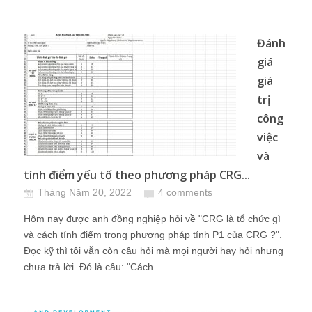
Đánh
giá
giá
trị
công
việc
và
tính điểm yếu tố theo phương pháp CRG...
Tháng Năm 20, 2022
4 comments
Hôm nay được anh đồng nghiệp hỏi về "CRG là tổ chức gì
và cách tính điểm trong phương pháp tính P1 của CRG ?".
Đọc kỹ thì tôi vẫn còn câu hỏi mà mọi người hay hỏi nhưng
chưa trả lời. Đó là câu: "Cách...