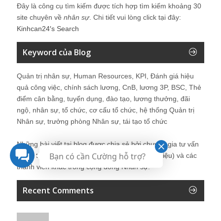
Đây là công cụ tìm kiếm được tích hợp tìm kiếm khoảng 30
site chuyên về
nhân sự
. Chi tiết vui lòng click tại đây:
Kinhcan24′s Search
Keyword của Blog
Quản trị nhân sự, Human Resources, KPI, Đánh giá hiệu
quả công việc, chính sách lương, CnB, lương 3P, BSC, Thẻ
điểm cân bằng, tuyển dụng, đào tạo, lương thưởng, đãi
ngộ, nhân sự, tổ chức, cơ cấu tổ chức, hệ thống Quản trị
Nhân sự, trưởng phòng Nhân sự, tái tạo tổ chức
Những bài viết tại blog được chia sẻ bởi chuyên gia tư vấn
Bạn có cần Cường hỗ trợ?
Quản trị Nhân sự Nguyễn Hùng Cường (
giới thiệu
) và các
thành viên khác trong cộng đồng Nhân sự.
Recent Comments