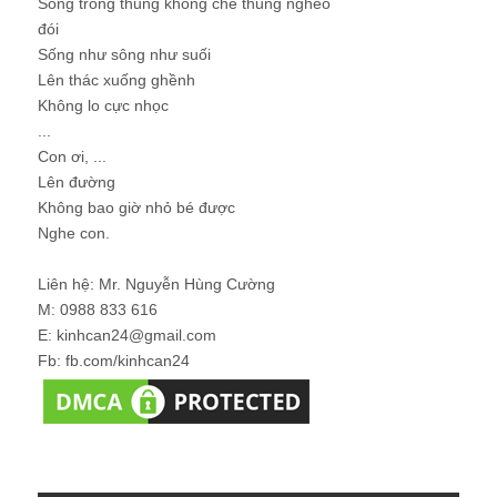
Sống trong thung không chê thung nghèo
đói
Sống như sông như suối
Lên thác xuống ghềnh
Không lo cực nhọc
...
Con ơi, ...
Lên đường
Không bao giờ nhỏ bé được
Nghe con.
Liên hệ: Mr. Nguyễn Hùng Cường
M: 0988 833 616
E: kinhcan24@gmail.com
Fb: fb.com/kinhcan24