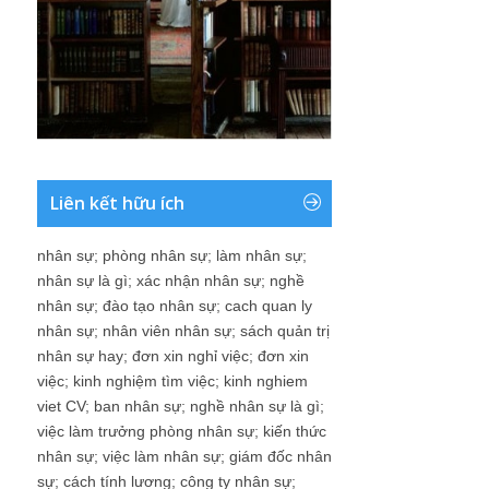
Liên kết hữu ích
nhân sự
;
phòng nhân sự
;
làm nhân sự
;
nhân sự là gì
;
xác nhận nhân sự
;
nghề
nhân sự
;
đào tạo nhân sự
;
cach quan ly
nhân sự
;
nhân viên nhân sự
;
sách quản trị
nhân sự hay
;
đơn xin nghỉ việc
;
đơn xin
việc
;
kinh nghiệm tìm việc
;
kinh nghiem
viet CV
;
ban nhân sự
;
nghề nhân sự là gì
;
việc làm trưởng phòng nhân sự
;
kiến thức
nhân sự
;
việc làm nhân sự
;
giám đốc nhân
sự
;
cách tính lương
;
công ty nhân sự
;