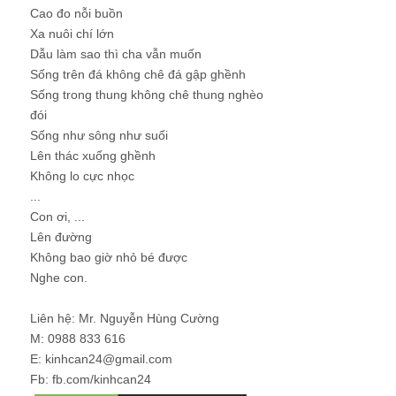
Cao đo nỗi buồn
Xa nuôi chí lớn
Dẫu làm sao thì cha vẫn muốn
Sống trên đá không chê đá gập ghềnh
Sống trong thung không chê thung nghèo
đói
Sống như sông như suối
Lên thác xuống ghềnh
Không lo cực nhọc
...
Con ơi, ...
Lên đường
Không bao giờ nhỏ bé được
Nghe con.
Liên hệ: Mr. Nguyễn Hùng Cường
M: 0988 833 616
E: kinhcan24@gmail.com
Fb: fb.com/kinhcan24