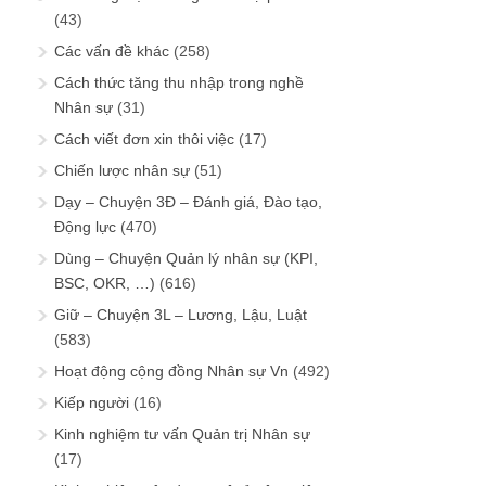
(43)
Các vấn đề khác
(258)
Cách thức tăng thu nhập trong nghề
Nhân sự
(31)
Cách viết đơn xin thôi việc
(17)
Chiến lược nhân sự
(51)
Dạy – Chuyện 3Đ – Đánh giá, Đào tạo,
Động lực
(470)
Dùng – Chuyện Quản lý nhân sự (KPI,
BSC, OKR, …)
(616)
Giữ – Chuyện 3L – Lương, Lậu, Luật
(583)
Hoạt động cộng đồng Nhân sự Vn
(492)
Kiếp người
(16)
Kinh nghiệm tư vấn Quản trị Nhân sự
(17)