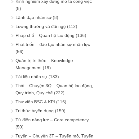
Kinh nghiệm xây dựng mô tả công việc
(8)
Lãnh đạo nhân sự
(8)
Lương thưởng và đãi ngộ
(112)
Pháp chế – Quan hệ lao động
(136)
Phát triển – đào tạo nhân sự nhân lực
(56)
Quản trị tri thức – Knowledge
Management
(19)
Tài liệu nhân sự
(133)
Thải – Chuyện 3Q – Quan hệ lao động,
Quy trình, Quy chế
(222)
Thư viện BSC & KPI
(116)
Tri thức tuyển dụng
(159)
Từ điển năng lực – Core competency
(50)
Tuyển – Chuyện 3T – Tuyển mộ, Tuyển