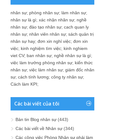
nhân sự
;
phòng nhân sự
;
làm nhân sự
;
nhân sự là gì
;
xác nhận nhân sự
;
nghề
nhân sự
;
đào tạo nhân sự
;
cach quan ly
nhân sự
;
nhân viên nhân sự
;
sách quản trị
nhân sự hay
;
đơn xin nghỉ việc
;
đơn xin
việc
;
kinh nghiệm tìm việc
;
kinh nghiem
viet CV
;
ban nhân sự
;
nghề nhân sự là gì
;
việc làm trưởng phòng nhân sự
;
kiến thức
nhân sự
;
việc làm nhân sự
;
giám đốc nhân
sự
;
cách tính lương
;
công ty nhân sự
;
Cách làm KPI
;
Các bài viết của tôi
Bản tin Blog nhân sự
(443)
Các bài viết về Nhân sự
(344)
Các công việc Phòng Nhân sự phải làm