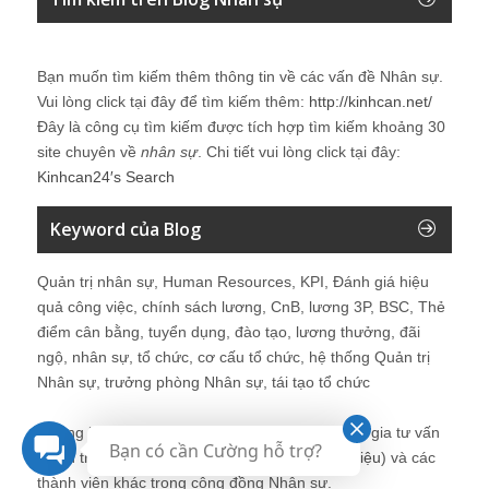
Bạn muốn tìm kiếm thêm thông tin về các vấn đề
Nhân sự
.
Vui lòng click tại đây để tìm kiếm thêm:
http://kinhcan.net/
Đây là công cụ tìm kiếm được tích hợp tìm kiếm khoảng 30
site chuyên về
nhân sự
. Chi tiết vui lòng click tại đây:
Kinhcan24′s Search
Keyword của Blog
Quản trị nhân sự, Human Resources, KPI, Đánh giá hiệu
quả công việc, chính sách lương, CnB, lương 3P, BSC, Thẻ
điểm cân bằng, tuyển dụng, đào tạo, lương thưởng, đãi
ngộ, nhân sự, tổ chức, cơ cấu tổ chức, hệ thống Quản trị
Nhân sự, trưởng phòng Nhân sự, tái tạo tổ chức
Những bài viết tại blog được chia sẻ bởi chuyên gia tư vấn
Bạn có cần Cường hỗ trợ?
Quản trị Nhân sự Nguyễn Hùng Cường (
giới thiệu
) và các
thành viên khác trong cộng đồng Nhân sự.