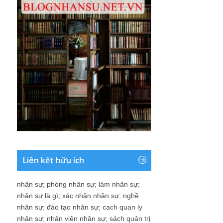
Liên kết hữu ích
nhân sự
;
phòng nhân sự
;
làm nhân sự
;
nhân sự là gì
;
xác nhận nhân sự
;
nghề
nhân sự
;
đào tạo nhân sự
;
cach quan ly
nhân sự
;
nhân viên nhân sự
;
sách quản trị