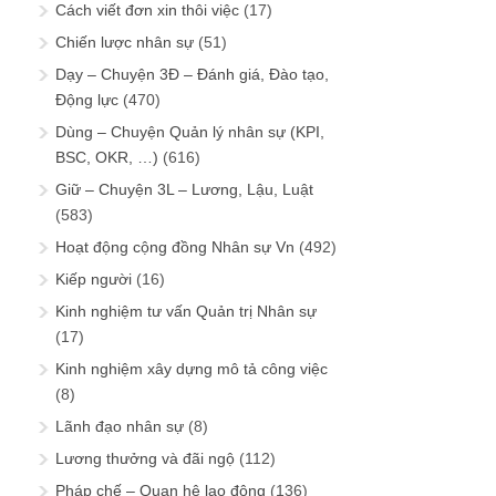
Cách viết đơn xin thôi việc
(17)
Chiến lược nhân sự
(51)
Dạy – Chuyện 3Đ – Đánh giá, Đào tạo,
Động lực
(470)
Dùng – Chuyện Quản lý nhân sự (KPI,
BSC, OKR, …)
(616)
Giữ – Chuyện 3L – Lương, Lậu, Luật
(583)
Hoạt động cộng đồng Nhân sự Vn
(492)
Kiếp người
(16)
Kinh nghiệm tư vấn Quản trị Nhân sự
(17)
Kinh nghiệm xây dựng mô tả công việc
(8)
Lãnh đạo nhân sự
(8)
Lương thưởng và đãi ngộ
(112)
Pháp chế – Quan hệ lao động
(136)