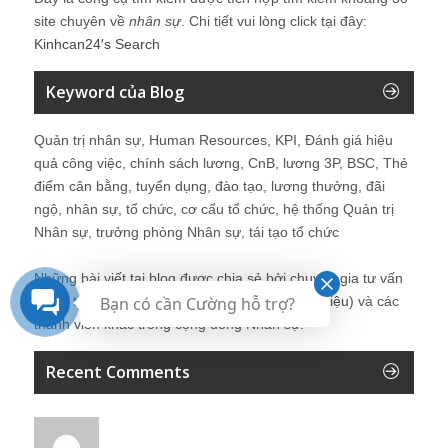
site chuyên về
nhân sự
. Chi tiết vui lòng click tại đây:
Kinhcan24′s Search
Keyword của Blog
Quản trị nhân sự, Human Resources, KPI, Đánh giá hiệu
quả công việc, chính sách lương, CnB, lương 3P, BSC, Thẻ
điểm cân bằng, tuyển dụng, đào tạo, lương thưởng, đãi
ngộ, nhân sự, tổ chức, cơ cấu tổ chức, hệ thống Quản trị
Nhân sự, trưởng phòng Nhân sự, tái tạo tổ chức
Những bài viết tại blog được chia sẻ bởi chuyên gia tư vấn
Bạn có cần Cường hỗ trợ?
Quản trị Nhân sự Nguyễn Hùng Cường (
giới thiệu
) và các
thành viên khác trong cộng đồng Nhân sự.
Recent Comments