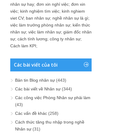
nhân sự hay
;
đơn xin nghỉ việc
;
đơn xin
việc
;
kinh nghiệm tìm việc
;
kinh nghiem
viet CV
;
ban nhân sự
;
nghề nhân sự là gì
;
việc làm trưởng phòng nhân sự
;
kiến thức
nhân sự
;
việc làm nhân sự
;
giám đốc nhân
sự
;
cách tính lương
;
công ty nhân sự
;
Cách làm KPI
;
Các bài viết của tôi
Bản tin Blog nhân sự
(443)
Các bài viết về Nhân sự
(344)
Các công việc Phòng Nhân sự phải làm
(43)
Các vấn đề khác
(258)
Cách thức tăng thu nhập trong nghề
Nhân sự
(31)