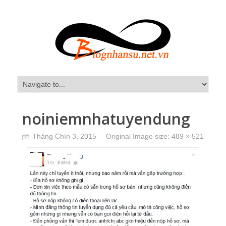
noiniemnhatuyendung
Tháng Chín 3, 2015
Original Image size:
489 × 521