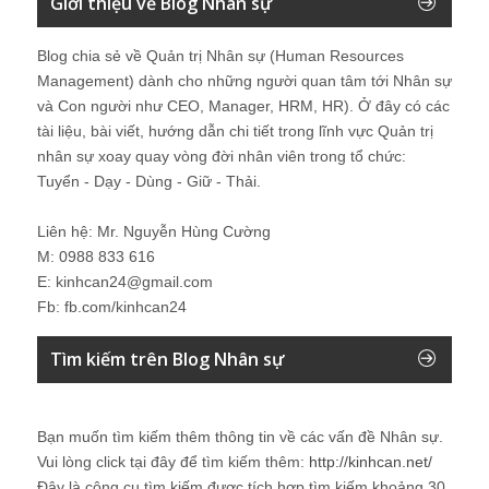
Giới thiệu về Blog Nhân sự
Blog chia sẻ về Quản trị Nhân sự (Human Resources
Management) dành cho những người quan tâm tới Nhân sự
và Con người như CEO, Manager, HRM, HR). Ở đây có các
tài liệu, bài viết, hướng dẫn chi tiết trong lĩnh vực Quản trị
nhân sự xoay quay vòng đời nhân viên trong tổ chức:
Tuyển - Dạy - Dùng - Giữ - Thải.
Liên hệ: Mr. Nguyễn Hùng Cường
M: 0988 833 616
E: kinhcan24@gmail.com
Fb: fb.com/kinhcan24
Tìm kiếm trên Blog Nhân sự
Bạn muốn tìm kiếm thêm thông tin về các vấn đề
Nhân sự
.
Vui lòng click tại đây để tìm kiếm thêm:
http://kinhcan.net/
Đây là công cụ tìm kiếm được tích hợp tìm kiếm khoảng 30