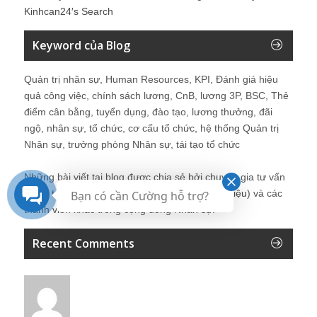
Kinhcan24′s Search
Keyword của Blog
Quản trị nhân sự, Human Resources, KPI, Đánh giá hiệu
quả công việc, chính sách lương, CnB, lương 3P, BSC, Thẻ
điểm cân bằng, tuyển dụng, đào tạo, lương thưởng, đãi
ngộ, nhân sự, tổ chức, cơ cấu tổ chức, hệ thống Quản trị
Nhân sự, trưởng phòng Nhân sự, tái tạo tổ chức
Những bài viết tại blog được chia sẻ bởi chuyên gia tư vấn
Quản trị Nhân sự Nguyễn Hùng Cường (
giới thiệu
) và các
Bạn có cần Cường hỗ trợ?
thành viên khác trong cộng đồng Nhân sự.
Recent Comments