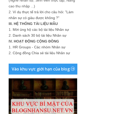
(Nghề Nhân sự, Sinh viên thực tập, Nâng
cao thu nhập ...)
2.
Ví dụ thực tế trả lời cho câu hỏi: "Làm
nhân sự có giàu được không ?"
III. HỆ THỐNG TÀI LIỆU MẪU
1.
Mời ủng hộ các bộ tài liệu Nhân sự
2.
Danh sách 30 bộ tài liệu Nhân sự
IV. HOẠT ĐỘNG CỘNG ĐỒNG
1.
HR Groups - Các nhóm Nhân sự
2.
Cộng đồng Chia sẻ tài liệu Nhân sự
Vào khu vực giới hạn của blog