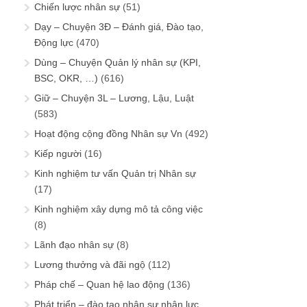
Chiến lược nhân sự
(51)
Dạy – Chuyện 3Đ – Đánh giá, Đào tạo,
Động lực
(470)
Dùng – Chuyện Quản lý nhân sự (KPI,
BSC, OKR, …)
(616)
Giữ – Chuyện 3L – Lương, Lậu, Luật
(583)
Hoạt động cộng đồng Nhân sự Vn
(492)
Kiếp người
(16)
Kinh nghiệm tư vấn Quản trị Nhân sự
(17)
Kinh nghiệm xây dựng mô tả công việc
(8)
Lãnh đạo nhân sự
(8)
Lương thưởng và đãi ngộ
(112)
Pháp chế – Quan hệ lao động
(136)
Phát triển – đào tạo nhân sự nhân lực