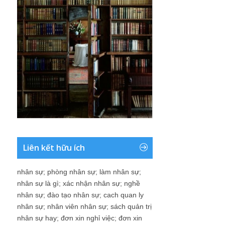
Liên kết hữu ích
nhân sự
;
phòng nhân sự
;
làm nhân sự
;
nhân sự là gì
;
xác nhận nhân sự
;
nghề
nhân sự
;
đào tạo nhân sự
;
cach quan ly
nhân sự
;
nhân viên nhân sự
;
sách quản trị
nhân sự hay
;
đơn xin nghỉ việc
;
đơn xin