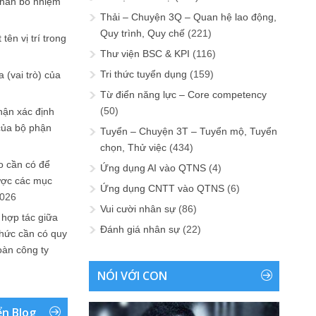
phân bổ nhiệm
Thải – Chuyện 3Q – Quan hệ lao động,
Quy trình, Quy chế
(221)
tên vị trí trong
Thư viện BSC & KPI
(116)
Tri thức tuyển dụng
(159)
 (vai trò) của
Từ điển năng lực – Core competency
(50)
hận xác định
của bộ phận
Tuyển – Chuyện 3T – Tuyển mộ, Tuyển
chọn, Thử việc
(434)
 cần có để
Ứng dụng AI vào QTNS
(4)
ược các mục
Ứng dụng CNTT vào QTNS
(6)
2026
Vui cười nhân sự
(86)
 hợp tác giữa
Đánh giá nhân sự
(22)
chức cần có quy
oàn công ty
NÓI VỚI CON
ển Blog