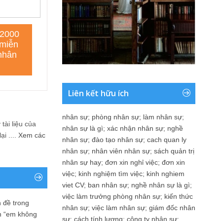
Liên kết hữu ích
nhân sự
;
phòng nhân sự
;
làm nhân sự
;
tài liệu của
nhân sự là gì
;
xác nhận nhân sự
;
nghề
i ....
Xem các
nhân sự
;
đào tạo nhân sự
;
cach quan ly
nhân sự
;
nhân viên nhân sự
;
sách quản trị
nhân sự hay
;
đơn xin nghỉ việc
;
đơn xin
việc
;
kinh nghiệm tìm việc
;
kinh nghiem
viet CV
;
ban nhân sự
;
nghề nhân sự là gì
;
việc làm trưởng phòng nhân sự
;
kiến thức
 đề trong
nhân sự
;
việc làm nhân sự
;
giám đốc nhân
n “em không
sự
;
cách tính lương
;
công ty nhân sự
;