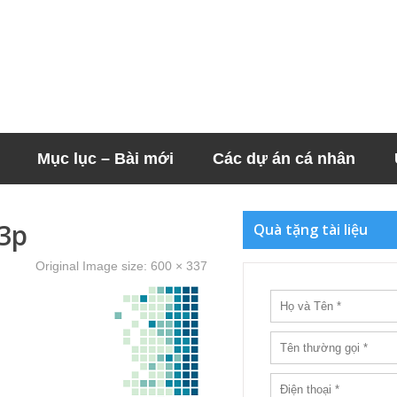
Mục lục – Bài mới
Các dự án cá nhân
3p
Quà tặng tài liệu
Original Image size:
600 × 337