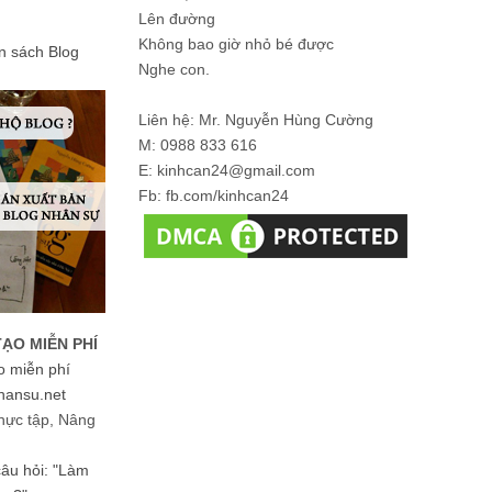
Lên đường
Không bao giờ nhỏ bé được
ản sách Blog
Nghe con.
Liên hệ: Mr. Nguyễn Hùng Cường
M: 0988 833 616
E: kinhcan24@gmail.com
Fb: fb.com/kinhcan24
TẠO MIỄN PHÍ
o miễn phí
hansu.net
hực tập, Nâng
 câu hỏi: "Làm