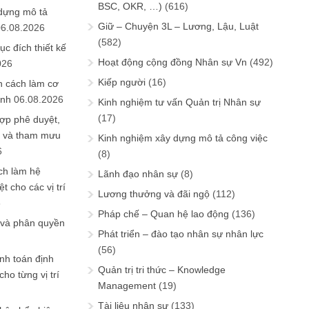
BSC, OKR, …)
(616)
 dựng mô tả
Giữ – Chuyện 3L – Lương, Lậu, Luật
06.08.2026
(582)
ục đích thiết kế
Hoạt động cộng đồng Nhân sự Vn
(492)
026
Kiếp người
(16)
n cách làm cơ
anh
06.08.2026
Kinh nghiệm tư vấn Quản trị Nhân sự
(17)
ợp phê duyệt,
in và tham mưu
Kinh nghiệm xây dựng mô tả công việc
6
(8)
ch làm hệ
Lãnh đạo nhân sự
(8)
t cho các vị trí
Lương thưởng và đãi ngộ
(112)
6
Pháp chế – Quan hệ lao động
(136)
 và phân quyền
Phát triển – đào tạo nhân sự nhân lực
(56)
ính toán định
Quản trị tri thức – Knowledge
ho từng vị trí
Management
(19)
Tài liệu nhân sự
(133)