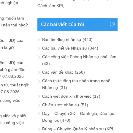
anh nghiệp
Cách làm KPI
;
ưng muốn làm
Các bài viết của tôi
hì nên thế nào?
Bản tin Blog nhân sự
(443)
ệc – JD) của
n là gì?
Các bài viết về Nhân sự
(344)
Các công việc Phòng Nhân sự phải làm
ệc – JD) của
(43)
 phó giám đốc
Các vấn đề khác
(258)
?
07.08.2026
Cách thức tăng thu nhập trong nghề
n từ, thuật ngữ
Nhân sự
(31)
07.08.2026
Cách viết đơn xin thôi việc
(17)
ả công việc
Chiến lược nhân sự
(51)
Dạy – Chuyện 3Đ – Đánh giá, Đào tạo,
 việc và phiếu
Động lực
(470)
tin công việc
Dùng – Chuyện Quản lý nhân sự (KPI,