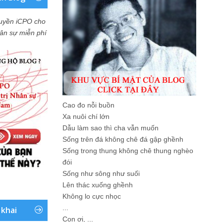
uyền iCPO cho
Nhân sự miễn phí
Cao đo nỗi buồn
Xa nuôi chí lớn
Dẫu làm sao thì cha vẫn muốn
Sống trên đá không chê đá gập ghềnh
Sống trong thung không chê thung nghèo
đói
Sống như sông như suối
Lên thác xuống ghềnh
Không lo cực nhọc
...
 khai
Con ơi, ...