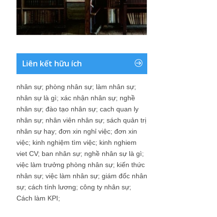
Liên kết hữu ích
nhân sự
;
phòng nhân sự
;
làm nhân sự
;
nhân sự là gì
;
xác nhận nhân sự
;
nghề
nhân sự
;
đào tạo nhân sự
;
cach quan ly
nhân sự
;
nhân viên nhân sự
;
sách quản trị
nhân sự hay
;
đơn xin nghỉ việc
;
đơn xin
việc
;
kinh nghiệm tìm việc
;
kinh nghiem
viet CV
;
ban nhân sự
;
nghề nhân sự là gì
;
việc làm trưởng phòng nhân sự
;
kiến thức
nhân sự
;
việc làm nhân sự
;
giám đốc nhân
sự
;
cách tính lương
;
công ty nhân sự
;
Cách làm KPI
;