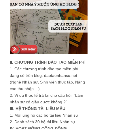
II. CHƯƠNG TRÌNH ĐÀO TẠO MIỄN PHÍ
1.
Các chương trình đào tạo miễn phí
đang có trên blog: daotaonhansu.net
(Nghề Nhân sự, Sinh viên thực tập, Nâng
cao thu nhập ...)
2.
Ví dụ thực tế trả lời cho câu hỏi: "Làm
nhân sự có giàu được không ?"
III. HỆ THỐNG TÀI LIỆU MẪU
1.
Mời ủng hộ các bộ tài liệu Nhân sự
2.
Danh sách 30 bộ tài liệu Nhân sự
IV. HOẠT ĐỘNG CỘNG ĐỒNG