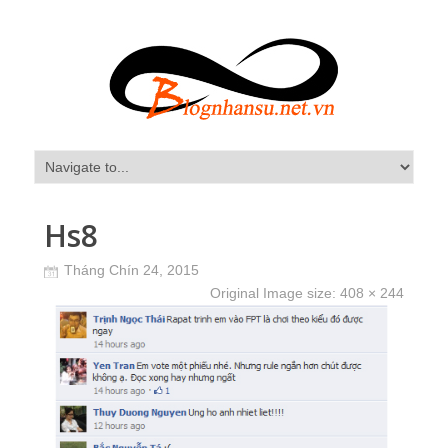
Hs8
Tháng Chín 24, 2015
Original Image size:
408 × 244