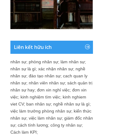
Liên kết hữu ích
nhân sự
;
phòng nhân sự
;
làm nhân sự
;
nhân sự là gì
;
xác nhận nhân sự
;
nghề
nhân sự
;
đào tạo nhân sự
;
cach quan ly
nhân sự
;
nhân viên nhân sự
;
sách quản trị
nhân sự hay
;
đơn xin nghỉ việc
;
đơn xin
việc
;
kinh nghiệm tìm việc
;
kinh nghiem
viet CV
;
ban nhân sự
;
nghề nhân sự là gì
;
việc làm trưởng phòng nhân sự
;
kiến thức
nhân sự
;
việc làm nhân sự
;
giám đốc nhân
sự
;
cách tính lương
;
công ty nhân sự
;
Cách làm KPI
;