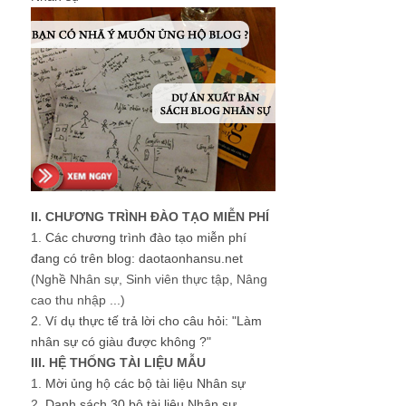
II. CHƯƠNG TRÌNH ĐÀO TẠO MIỄN PHÍ
1.
Các chương trình đào tạo miễn phí
đang có trên blog: daotaonhansu.net
(Nghề Nhân sự, Sinh viên thực tập, Nâng
cao thu nhập ...)
2.
Ví dụ thực tế trả lời cho câu hỏi: "Làm
nhân sự có giàu được không ?"
III. HỆ THỐNG TÀI LIỆU MẪU
1.
Mời ủng hộ các bộ tài liệu Nhân sự
2.
Danh sách 30 bộ tài liệu Nhân sự