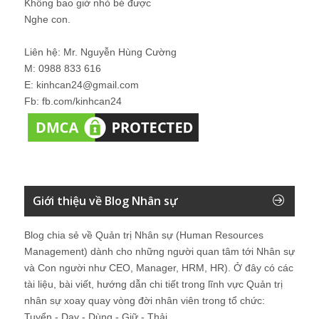
Không bao giờ nhỏ bé được
Nghe con.
Liên hệ: Mr. Nguyễn Hùng Cường
M: 0988 833 616
E: kinhcan24@gmail.com
Fb: fb.com/kinhcan24
Giới thiệu về Blog Nhân sự
Blog chia sẻ về Quản trị Nhân sự (Human Resources
Management) dành cho những người quan tâm tới Nhân sự
và Con người như CEO, Manager, HRM, HR). Ở đây có các
tài liệu, bài viết, hướng dẫn chi tiết trong lĩnh vực Quản trị
nhân sự xoay quay vòng đời nhân viên trong tổ chức:
Tuyển - Dạy - Dùng - Giữ - Thải.