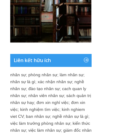
Liên kết hữu ích
nhân sự
;
phòng nhân sự
;
làm nhân sự
;
nhân sự là gì
;
xác nhận nhân sự
;
nghề
nhân sự
;
đào tạo nhân sự
;
cach quan ly
nhân sự
;
nhân viên nhân sự
;
sách quản trị
nhân sự hay
;
đơn xin nghỉ việc
;
đơn xin
việc
;
kinh nghiệm tìm việc
;
kinh nghiem
viet CV
;
ban nhân sự
;
nghề nhân sự là gì
;
việc làm trưởng phòng nhân sự
;
kiến thức
nhân sự
;
việc làm nhân sự
;
giám đốc nhân