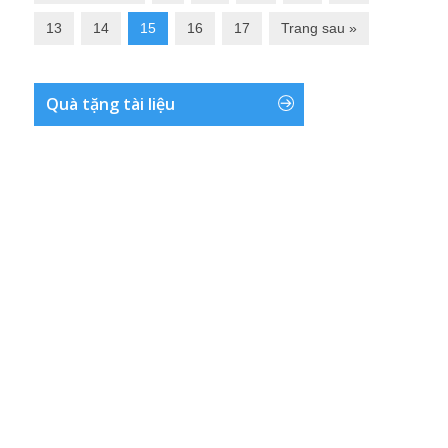
13
14
15
16
17
Trang sau »
Quà tặng tài liệu