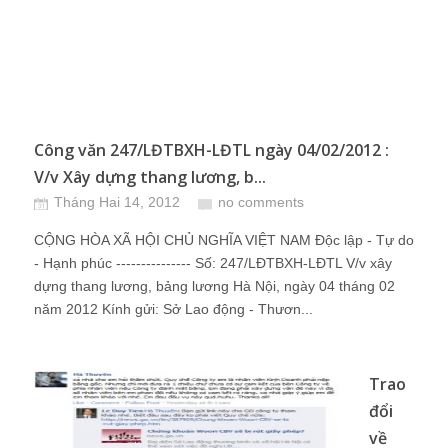
Công văn 247/LĐTBXH-LĐTL ngày 04/02/2012 :
V/v Xây dựng thang lương, b...
Tháng Hai 14, 2012
no comments
CỘNG HÒA XÃ HỘI CHỦ NGHĨA VIỆT NAM Độc lập - Tự do
- Hạnh phúc --------------- Số: 247/LĐTBXH-LĐTL V/v xây
dựng thang lương, bảng lương Hà Nội, ngày 04 tháng 02
năm 2012 Kính gửi: Sở Lao động - Thươn...
Trao
đổi
về