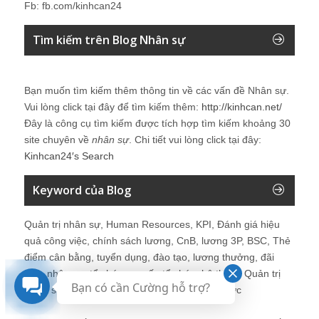
Fb: fb.com/kinhcan24
Tìm kiếm trên Blog Nhân sự
Bạn muốn tìm kiếm thêm thông tin về các vấn đề
Nhân sự
.
Vui lòng click tại đây để tìm kiếm thêm:
http://kinhcan.net/
Đây là công cụ tìm kiếm được tích hợp tìm kiếm khoảng 30
site chuyên về
nhân sự
. Chi tiết vui lòng click tại đây:
Kinhcan24′s Search
Keyword của Blog
Quản trị nhân sự, Human Resources, KPI, Đánh giá hiệu
quả công việc, chính sách lương, CnB, lương 3P, BSC, Thẻ
điểm cân bằng, tuyển dụng, đào tạo, lương thưởng, đãi
ngộ, nhân sự, tổ chức, cơ cấu tổ chức, hệ thống Quản trị
Bạn có cần Cường hỗ trợ?
Nhân sự, trưởng phòng Nhân sự, tái tạo tổ chức