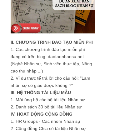
II. CHƯƠNG TRÌNH ĐÀO TẠO MIỄN PHÍ
1.
Các chương trình đào tạo miễn phí
đang có trên blog: daotaonhansu.net
(Nghề Nhân sự, Sinh viên thực tập, Nâng
cao thu nhập ...)
2.
Ví dụ thực tế trả lời cho câu hỏi: "Làm
nhân sự có giàu được không ?"
III. HỆ THỐNG TÀI LIỆU MẪU
1.
Mời ủng hộ các bộ tài liệu Nhân sự
2.
Danh sách 30 bộ tài liệu Nhân sự
IV. HOẠT ĐỘNG CỘNG ĐỒNG
1.
HR Groups - Các nhóm Nhân sự
2.
Cộng đồng Chia sẻ tài liệu Nhân sự