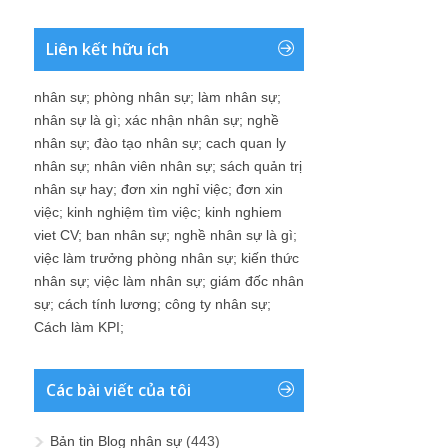
Liên kết hữu ích
nhân sự
;
phòng nhân sự
;
làm nhân sự
;
nhân sự là gì
;
xác nhận nhân sự
;
nghề
nhân sự
;
đào tạo nhân sự
;
cach quan ly
nhân sự
;
nhân viên nhân sự
;
sách quản trị
nhân sự hay
;
đơn xin nghỉ việc
;
đơn xin
việc
;
kinh nghiệm tìm việc
;
kinh nghiem
viet CV
;
ban nhân sự
;
nghề nhân sự là gì
;
việc làm trưởng phòng nhân sự
;
kiến thức
nhân sự
;
việc làm nhân sự
;
giám đốc nhân
sự
;
cách tính lương
;
công ty nhân sự
;
Cách làm KPI
;
Các bài viết của tôi
Bản tin Blog nhân sự
(443)