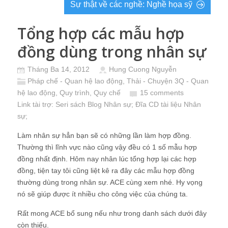
Sự thật về các nghề: Nghề họa sỹ
Tổng hợp các mẫu hợp
đồng dùng trong nhân sự
Tháng Ba 14, 2012
Hung Cuong Nguyễn
Pháp chế - Quan hệ lao động
,
Thải - Chuyện 3Q - Quan
hệ lao động, Quy trình, Quy chế
15 comments
Link tài trợ:
Seri sách Blog Nhân sự
; Đĩa CD
tài liệu Nhân
sự
;
Làm nhân sự hẳn bạn sẽ có những lần làm hợp đồng.
Thường thì lĩnh vực nào cũng vậy đều có 1 số mẫu hợp
đồng nhất định. Hôm nay nhân lúc tổng hợp lại các hợp
đồng, tiện tay tôi cũng liệt kê ra đây các mẫu hợp đồng
thường dùng trong nhân sự. ACE cùng xem nhé. Hy vọng
nó sẽ giúp được ít nhiều cho công việc của chúng ta.
Rất mong ACE bổ sung nếu như trong danh sách dưới đây
còn thiếu.