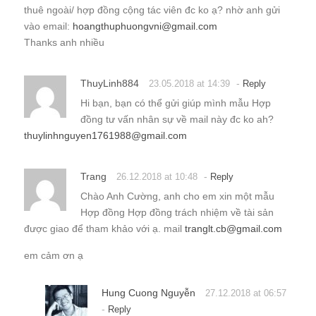
thuê ngoài/ hợp đồng cộng tác viên đc ko ạ? nhờ anh gửi
vào email:
hoangthuphuongvni@gmail.com
Thanks anh nhiều
ThuyLinh884
-
23.05.2018 at 14:39
Reply
Hi bạn, bạn có thể gửi giúp mình mẫu Hợp
đồng tư vấn nhân sự về mail này đc ko ah?
thuylinhnguyen1761988@gmail.com
Trang
-
26.12.2018 at 10:48
Reply
Chào Anh Cường, anh cho em xin một mẫu
Hợp đồng Hợp đồng trách nhiệm về tài sản
được giao để tham khảo với ạ. mail
tranglt.cb@gmail.com
em cảm ơn ạ
Hung Cuong Nguyễn
27.12.2018 at 06:57
-
Reply