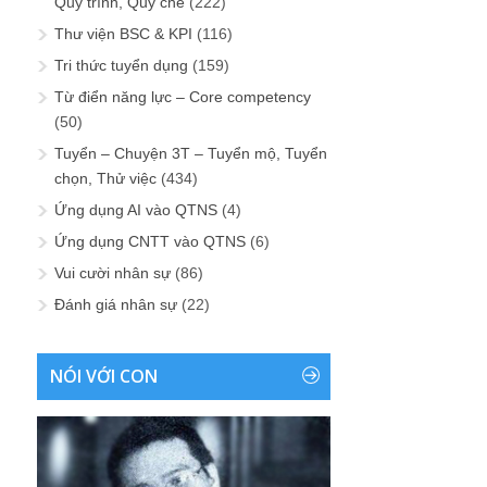
Quy trình, Quy chế
(222)
Thư viện BSC & KPI
(116)
Tri thức tuyển dụng
(159)
Từ điển năng lực – Core competency
(50)
Tuyển – Chuyện 3T – Tuyển mộ, Tuyển
chọn, Thử việc
(434)
Ứng dụng AI vào QTNS
(4)
Ứng dụng CNTT vào QTNS
(6)
Vui cười nhân sự
(86)
Đánh giá nhân sự
(22)
NÓI VỚI CON