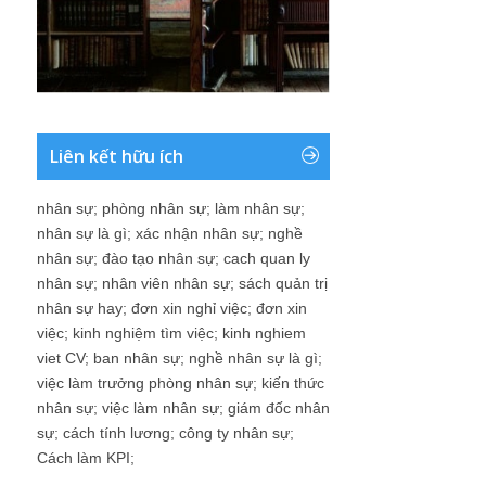
Liên kết hữu ích
nhân sự
;
phòng nhân sự
;
làm nhân sự
;
nhân sự là gì
;
xác nhận nhân sự
;
nghề
nhân sự
;
đào tạo nhân sự
;
cach quan ly
nhân sự
;
nhân viên nhân sự
;
sách quản trị
nhân sự hay
;
đơn xin nghỉ việc
;
đơn xin
việc
;
kinh nghiệm tìm việc
;
kinh nghiem
viet CV
;
ban nhân sự
;
nghề nhân sự là gì
;
việc làm trưởng phòng nhân sự
;
kiến thức
nhân sự
;
việc làm nhân sự
;
giám đốc nhân
sự
;
cách tính lương
;
công ty nhân sự
;
Cách làm KPI
;