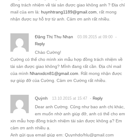
đồng trách nhiệm về tài sản được giao không anh ? Địa chỉ
mail của em là:
huynhtrang1189@gmail.com
, rất mong
nhận được sự hỗ trợ từ anh. Cảm ơn anh rất nhiều.
Đặng Thị Thu Nhạn
-
03.09.2015 at 09:00
Reply
Chào Cường!
Cường có thể cho mình xin mẫu hợp đồng trách nhiệm về
tài sản được giao không? MÌnh đang rất cần. Địa chỉ mail
của mình
Nhanxdcn81@gmail.com
. Rất mong nhận được
sự giúp đỡ của Cường. Cảm ơn Cường rất nhiều.
Quỳnh
-
13.10.2015 at 15:47
Reply
Dear anh Cường. Cũng như bao anh chị khác,
em muốn nhờ anh giúp đỡ, anh có thể cho em
xin mẫu hợp đồng trách nhiệm tài sản được không ạ? Em
cảm ơn anh nhiều ạ.
Anh gửi qua email giúp em: Quynhdo/hlu@gmail.com