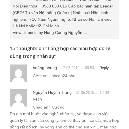
Noi Điện thoại : 0988 833 616 Cấp bậc hiện tại: Leader
(CEO/ Tư vấn Hệ thống Quản trị Nhân sự) Năm kinh
nghiệm: > 10 Năm Ngành nghề: Nhân sự Nơi làm việc:
Hà Nội hoặc Hồ Chí Minh
View all posts by Hung Cuong Nguyễn
→
15 thoughts on “
Tổng hợp các mẫu hợp đồng
dùng trong nhân sự
”
hoàng nhung
-
17.03.2012 at 09:54
Reply
CAm on kinhcan24 nhe
Nguyễn Huỳnh Trang
-
07.05.2015 at 13:39
Reply
Chào anh Cường,
Do em mới bước vào nghề nhân sự, và được giao việc
quản lý tài sản của công ty, em có thấy anh có các mẫu hợp
đồng rất bổ ích, hy vọng anh có thể cho em xin 1 mẫu hợp