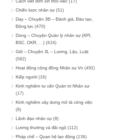
Cách viết đơn xin thôi việc
(17)
Chiến lược nhân sự
(51)
Dạy – Chuyện 3Đ – Đánh giá, Đào tạo,
Động lực
(470)
Dùng – Chuyện Quản lý nhân sự (KPI,
BSC, OKR, …)
(616)
Giữ – Chuyện 3L – Lương, Lậu, Luật
(582)
Hoạt động cộng đồng Nhân sự Vn
(492)
Kiếp người
(16)
Kinh nghiệm tư vấn Quản trị Nhân sự
(17)
Kinh nghiệm xây dựng mô tả công việc
(8)
Lãnh đạo nhân sự
(8)
Lương thưởng và đãi ngộ
(112)
Pháp chế – Quan hệ lao động
(136)