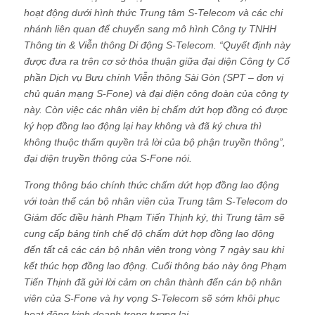
hoạt động dưới hình thức Trung tâm S-Telecom và các chi
nhánh liên quan để chuyển sang mô hình Công ty TNHH
Thông tin & Viễn thông Di động S-Telecom. “Quyết định này
được đưa ra trên cơ sở thỏa thuận giữa đại diện Công ty Cổ
phần Dịch vụ Bưu chính Viễn thông Sài Gòn (SPT – đơn vị
chủ quản mạng S-Fone) và đại diện công đoàn của công ty
này. Còn việc các nhân viên bị chấm dứt hợp đồng có được
ký hợp đồng lao động lại hay không và đã ký chưa thì
không thuộc thẩm quyền trả lời của bộ phận truyền thông”,
đại diện truyền thông của S-Fone nói.
Trong thông báo chính thức chấm dứt hợp đồng lao động
với toàn thể cán bộ nhân viên của Trung tâm S-Telecom do
Giám đốc điều hành Phạm Tiến Thịnh ký, thì Trung tâm sẽ
cung cấp bảng tính chế độ chấm dứt hợp đồng lao động
đến tất cả các cán bộ nhân viên trong vòng 7 ngày sau khi
kết thúc hợp đồng lao động. Cuối thông báo này ông Phạm
Tiến Thịnh đã gửi lời cảm ơn chân thành đến cán bộ nhân
viên của S-Fone và hy vọng S-Telecom sẽ sớm khôi phục
hoạt động kinh doanh trong tương lai.