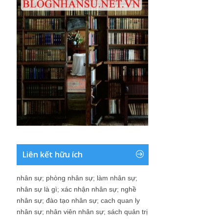
Liên kết hữu ích
nhân sự
;
phòng nhân sự
;
làm nhân sự
;
nhân sự là gì
;
xác nhận nhân sự
;
nghề
nhân sự
;
đào tạo nhân sự
;
cach quan ly
nhân sự
;
nhân viên nhân sự
;
sách quản trị