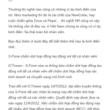
sự
;
Thường thì nghề nào cũng có những ví dụ kinh điển của
nó. Như marketing thì đó là cái chết của NewCokie, hay
cuộc chiến giữa Coca và Pepsi ... thì nghề HR cũng có vậy.
Và không cần đi đâu xa, ở Việt Nam chúng ta cũng có ví dụ
kinh điển: Sa thải toàn bộ nhân viên.
Bạn đọc thêm ở dưới đây để biết thêm thế nào là kinh điển
nhé:
S-Fone chấm dứt hợp đồng lao động với tất cả nhân viên
ICTnews - S-Fone vừa ra thông báo chấm dứt hợp đồng lao
động với tất cả nhân viên để chấm dứt Hợp đồng hợp tác
kinh doanh và chuyển sang mô hình mới.
Trao đổi với ICTnews ngày 14/7/2012, đại diện truyền thông
của S-Fone đã xác nhận là mạng này đã chấm dứt hợp
đồng với tất cả các nhân viên. Quyết định này được đưa ra
vào ngày 11/6/2012. Việc chấm dứt hợp đồng lao động này
để chấm dứt Hợp đồng hợp tác kinh doanh (BCC), kết thúc