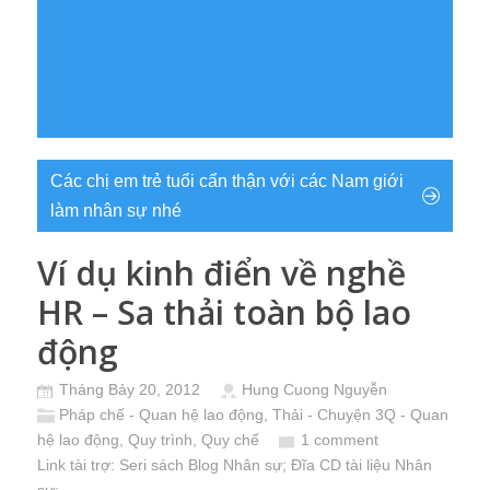
Các chị em trẻ tuổi cẩn thận với các Nam giới
làm nhân sự nhé
Ví dụ kinh điển về nghề
HR – Sa thải toàn bộ lao
động
Tháng Bảy 20, 2012
Hung Cuong Nguyễn
Pháp chế - Quan hệ lao động
,
Thải - Chuyện 3Q - Quan
hệ lao động, Quy trình, Quy chế
1 comment
Link tài trợ:
Seri sách Blog Nhân sự
; Đĩa CD
tài liệu Nhân