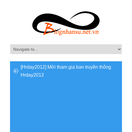
[Hrday2012] Mời tham gia ban truyền thông
Hrday2012