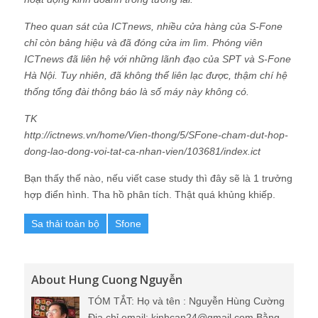
Theo quan sát của ICTnews, nhiều cửa hàng của S-Fone
chỉ còn bảng hiệu và đã đóng cửa im lìm. Phóng viên
ICTnews đã liên hệ với những lãnh đạo của SPT và S-Fone
Hà Nội. Tuy nhiên, đã không thể liên lạc được, thậm chí hệ
thống tổng đài thông báo là số máy này không có.
TK
http://ictnews.vn/home/Vien-thong/5/SFone-cham-dut-hop-
dong-lao-dong-voi-tat-ca-nhan-vien/103681/index.ict
Bạn thấy thế nào, nếu viết case study thì đây sẽ là 1 trưởng
hợp điển hình. Tha hồ phân tích. Thật quá khủng khiếp.
Sa thải toàn bộ
Sfone
About Hung Cuong Nguyễn
TÓM TẮT: Họ và tên : Nguyễn Hùng Cường
Địa chỉ email: kinhcan24@gmail.com Bằng