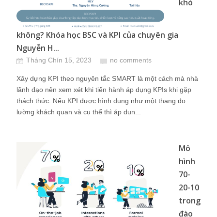
khó
không? Khóa học BSC và KPI của chuyên gia
Nguyễn H...
Tháng Chín 15, 2023
no comments
Xây dựng KPI theo nguyên tắc SMART là một cách mà nhà
lãnh đạo nên xem xét khi tiến hành áp dụng KPIs khi gặp
thách thức. Nếu KPI được hình dung như một thang đo
lường khách quan và cụ thể thì áp dụn...
Mô
hình
70-
20-10
trong
đào