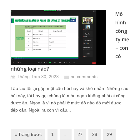
Mô
hình
công
ty mẹ
– con
có
những loại nào?
Tháng Tám 30, 2023
no comments
Lâu lâu tôi lại gặp một câu hỏi hay và khó nhằn. Những câu
hỏi này, tôi hay gọi chúng là món ngon không phải ai cũng
được ăn. Ngon là vì nó phải ở mức độ nào đó mới được
tiếp cận. Ngoài ra còn vì câu...
« Trang trước
1
…
27
28
29