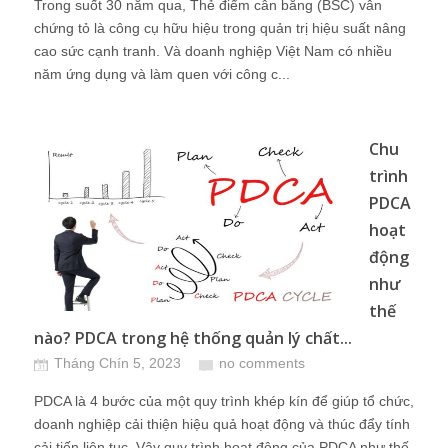
Trong suốt 30 năm qua, Thẻ điểm cân bằng (BSC) vẫn
chứng tỏ là công cụ hữu hiệu trong quản trị hiệu suất nâng
cao sức cạnh tranh. Và doanh nghiệp Việt Nam có nhiều
năm ứng dụng và làm quen với công c...
Chu
trình
PDCA
hoạt
động
như
thế
nào? PDCA trong hệ thống quản lý chất...
Tháng Chín 5, 2023
no comments
PDCA là 4 bước của một quy trình khép kín để giúp tổ chức,
doanh nghiệp cải thiện hiệu quả hoạt động và thúc đẩy tính
cải tiến liên tục. Vậy quy trình hoạt động của PDCA như thế