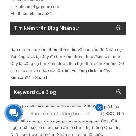
E: kinhcan24@gmail.com
Fb: fb.com/kinhcan24
Tìm kiếm trên Blog Nhân sự
Bạn muốn tìm kiếm thêm thông tin về các vấn đề
Nhân sự
.
Vui lòng click tại đây để tìm kiếm thêm:
http://kinhcan.net/
Đây là công cụ tìm kiếm được tích hợp tìm kiếm khoảng 30
site chuyên về
nhân sự
. Chi tiết vui lòng click tại đây:
Kinhcan24′s Search
Keyword của Blog
Quản trị nhân sự, Human Resources, KPI, Đánh giá hiệu
Bạn có cần Cường hỗ trợ?
quả công việc, chính sách lương, CnB, lương 3P, BSC, Thẻ
điểm cân bằng, tuyển dụng, đào tạo, lương thưởng, đãi
ngộ, nhân sự, tổ chức, cơ cấu tổ chức, hệ thống Quản trị
Nhân sự, trưởng phòng Nhân sự, tái tạo tổ chức