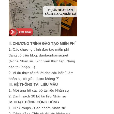
II. CHƯƠNG TRÌNH ĐÀO TẠO MIỄN PHÍ
1.
Các chương trình đào tạo miễn phí
đang có trên blog: daotaonhansu.net
(Nghề Nhân sự, Sinh viên thực tập, Nâng
cao thu nhập ...)
2.
Ví dụ thực tế trả lời cho câu hỏi: "Làm
nhân sự có giàu được không ?"
III. HỆ THỐNG TÀI LIỆU MẪU
1.
Mời ủng hộ các bộ tài liệu Nhân sự
2.
Danh sách 30 bộ tài liệu Nhân sự
IV. HOẠT ĐỘNG CỘNG ĐỒNG
1.
HR Groups - Các nhóm Nhân sự
2.
Cộng đồng Chia sẻ tài liệu Nhân sự