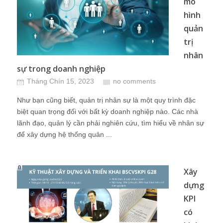
mô
hình
quản
trị
nhân
sự trong doanh nghiệp
Tháng Chín 15, 2023
no comments
Như bạn cũng biết, quản trị nhân sự là một quy trình đặc
biệt quan trọng đối với bất kỳ doanh nghiệp nào. Các nhà
lãnh đạo, quản lý cần phải nghiên cứu, tìm hiểu về nhân sự
để xây dựng hệ thống quản ...
Xây
dựng
KPI
có