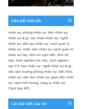
Liên kết hữu ích
nhân sự
;
phòng nhân sự
;
làm nhân sự
;
nhân sự là gì
;
xác nhận nhân sự
;
nghề
nhân sự
;
đào tạo nhân sự
;
cach quan ly
nhân sự
;
nhân viên nhân sự
;
sách quản trị
nhân sự hay
;
đơn xin nghỉ việc
;
đơn xin
việc
;
kinh nghiệm tìm việc
;
kinh nghiem
viet CV
;
ban nhân sự
;
nghề nhân sự là gì
;
việc làm trưởng phòng nhân sự
;
kiến thức
nhân sự
;
việc làm nhân sự
;
giám đốc nhân
sự
;
cách tính lương
;
công ty nhân sự
;
Cách làm KPI
;
Các bài viết của tôi