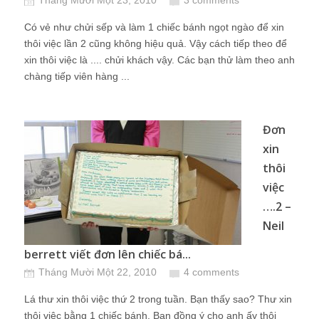
Tháng Mười Một 23, 2010
3 comments
Có vẻ như chửi sếp và làm 1 chiếc bánh ngọt ngào để xin
thôi việc lần 2 cũng không hiệu quả. Vậy cách tiếp theo để
xin thôi việc là .... chửi khách vậy. Các bạn thử làm theo anh
chàng tiếp viên hàng ...
Đơn
xin
thôi
việc
….2 –
Neil
berrett viết đơn lên chiếc bá...
Tháng Mười Một 22, 2010
4 comments
Lá thư xin thôi việc thứ 2 trong tuần. Bạn thấy sao? Thư xin
thôi việc bằng 1 chiếc bánh. Bạn đồng ý cho anh ấy thôi