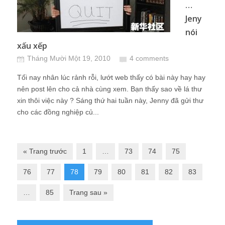
…
Jeny
nói
xấu xếp
Tháng Mười Một 19, 2010
4 comments
Tối nay nhân lúc rảnh rỗi, lướt web thấy có bài này hay hay
nên post lên cho cả nhà cùng xem. Bạn thấy sao về lá thư
xin thôi việc này ? Sáng thứ hai tuần này, Jenny đã gửi thư
cho các đồng nghiệp củ...
« Trang trước
1
…
73
74
75
76
77
78
79
80
81
82
83
…
85
Trang sau »