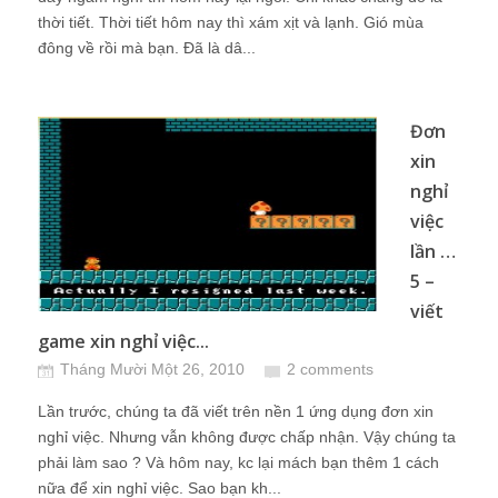
thời tiết. Thời tiết hôm nay thì xám xịt và lạnh. Gió mùa
đông về rồi mà bạn. Đã là dâ...
Đơn
xin
nghỉ
việc
lần …
5 –
viết
game xin nghỉ việc...
Tháng Mười Một 26, 2010
2 comments
Lần trước, chúng ta đã viết trên nền 1 ứng dụng đơn xin
nghỉ việc. Nhưng vẫn không được chấp nhận. Vậy chúng ta
phải làm sao ? Và hôm nay, kc lại mách bạn thêm 1 cách
nữa để xin nghỉ việc. Sao bạn kh...