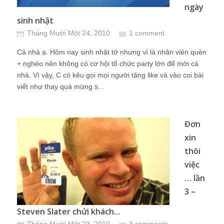
ngày
sinh nhật
Tháng Mười Một 24, 2010
1 comment
Cả nhà ạ. Hôm nay sinh nhật tớ nhưng vì là nhân viên quèn
+ nghèo nên không có cơ hội tổ chức party lớn để mời cả
nhà. Vì vậy, C có kêu gọi mọi người tặng like và vào coi bài
viết như thay quà mừng s...
Đơn
xin
thôi
việc
… lần
3 –
Steven Slater chửi khách...