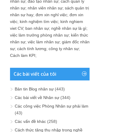
nhân sự
;
đào tạo nhân sự
;
cach quan ly
nhân sự
;
nhân viên nhân sự
;
sách quản trị
nhân sự hay
;
đơn xin nghỉ việc
;
đơn xin
việc
;
kinh nghiệm tìm việc
;
kinh nghiem
viet CV
;
ban nhân sự
;
nghề nhân sự là gì
;
việc làm trưởng phòng nhân sự
;
kiến thức
nhân sự
;
việc làm nhân sự
;
giám đốc nhân
sự
;
cách tính lương
;
công ty nhân sự
;
Cách làm KPI
;
Các bài viết của tôi
Bản tin Blog nhân sự
(443)
Các bài viết về Nhân sự
(344)
Các công việc Phòng Nhân sự phải làm
(43)
Các vấn đề khác
(258)
Cách thức tăng thu nhập trong nghề