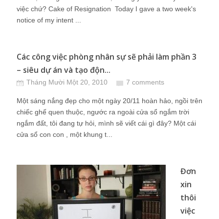
việc chứ? Cake of Resignation Today I gave a two week's
notice of my intent ...
Các công việc phòng nhân sự sẽ phải làm phần 3
– siêu dự án và tạo độn...
Tháng Mười Một 20, 2010
7 comments
Một sáng nắng đẹp cho một ngày 20/11 hoàn hảo, ngồi trên
chiếc ghế quen thuộc, ngước ra ngoài cửa sổ ngắm trời
ngắm đất, tôi đang tự hỏi, mình sẽ viết cái gì đây? Một cái
cửa sổ con con , một khung t...
Đơn
xin
thôi
việc