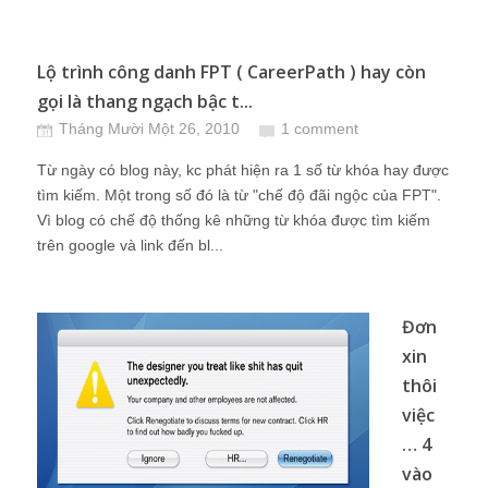
Lộ trình công danh FPT ( CareerPath ) hay còn
gọi là thang ngạch bậc t...
Tháng Mười Một 26, 2010
1 comment
Từ ngày có blog này, kc phát hiện ra 1 số từ khóa hay được
tìm kiếm. Một trong số đó là từ "chế độ đãi ngộc của FPT".
Vì blog có chế độ thống kê những từ khóa được tìm kiếm
trên google và link đến bl...
Đơn
xin
thôi
việc
… 4
vào