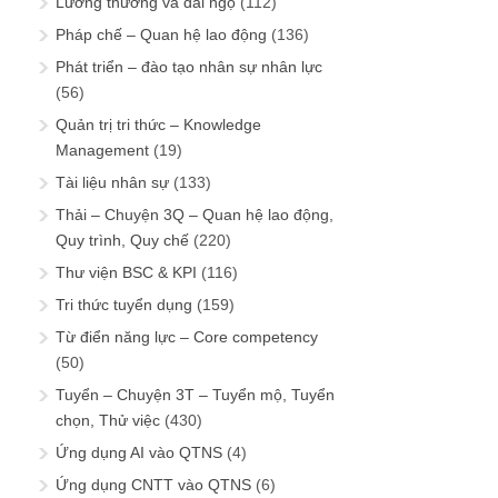
Lương thưởng và đãi ngộ
(112)
Pháp chế – Quan hệ lao động
(136)
Phát triển – đào tạo nhân sự nhân lực
(56)
Quản trị tri thức – Knowledge
Management
(19)
Tài liệu nhân sự
(133)
Thải – Chuyện 3Q – Quan hệ lao động,
Quy trình, Quy chế
(220)
Thư viện BSC & KPI
(116)
Tri thức tuyển dụng
(159)
Từ điển năng lực – Core competency
(50)
Tuyển – Chuyện 3T – Tuyển mộ, Tuyển
chọn, Thử việc
(430)
Ứng dụng AI vào QTNS
(4)
Ứng dụng CNTT vào QTNS
(6)