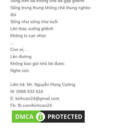
Sống trên đá không chê đá gập ghềnh
Sống trong thung không chê thung nghèo
đói
Sống như sông như suối
Lên thác xuống ghềnh
Không lo cực nhọc
...
Con ơi, ...
Lên đường
Không bao giờ nhỏ bé được
Nghe con.
Liên hệ: Mr. Nguyễn Hùng Cường
M: 0988 833 616
E: kinhcan24@gmail.com
Fb: fb.com/kinhcan24