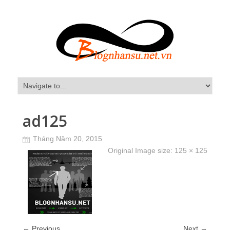
ad125
Tháng Năm 20, 2015
Original Image size:
125 × 125
← Previous
Next →