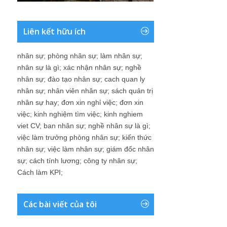
Liên kết hữu ích
nhân sự
;
phòng nhân sự
;
làm nhân sự
;
nhân sự là gì
;
xác nhận nhân sự
;
nghề
nhân sự
;
đào tạo nhân sự
;
cach quan ly
nhân sự
;
nhân viên nhân sự
;
sách quản trị
nhân sự hay
;
đơn xin nghỉ việc
;
đơn xin
việc
;
kinh nghiệm tìm việc
;
kinh nghiem
viet CV
;
ban nhân sự
;
nghề nhân sự là gì
;
việc làm trưởng phòng nhân sự
;
kiến thức
nhân sự
;
việc làm nhân sự
;
giám đốc nhân
sự
;
cách tính lương
;
công ty nhân sự
;
Cách làm KPI
;
Các bài viết của tôi