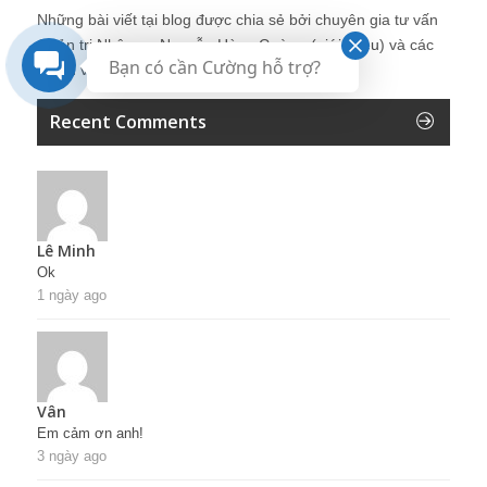
Những bài viết tại blog được chia sẻ bởi chuyên gia tư vấn
Quản trị Nhân sự Nguyễn Hùng Cường (
giới thiệu
) và các
Bạn có cần Cường hỗ trợ?
thành viên khác trong cộng đồng Nhân sự.
Recent Comments
Lê Minh
Ok
1 ngày ago
Vân
Em cảm ơn anh!
3 ngày ago