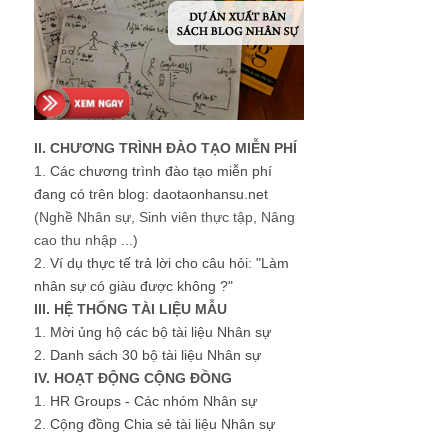
II. CHƯƠNG TRÌNH ĐÀO TẠO MIỄN PHÍ
1.
Các chương trình đào tạo miễn phí
đang có trên blog: daotaonhansu.net
(Nghề Nhân sự, Sinh viên thực tập, Nâng
cao thu nhập ...)
2.
Ví dụ thực tế trả lời cho câu hỏi: "Làm
nhân sự có giàu được không ?"
III. HỆ THỐNG TÀI LIỆU MẪU
1.
Mời ủng hộ các bộ tài liệu Nhân sự
2.
Danh sách 30 bộ tài liệu Nhân sự
IV. HOẠT ĐỘNG CỘNG ĐỒNG
1.
HR Groups - Các nhóm Nhân sự
2.
Cộng đồng Chia sẻ tài liệu Nhân sự