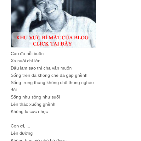
Cao đo nỗi buồn
Xa nuôi chí lớn
Dẫu làm sao thì cha vẫn muốn
Sống trên đá không chê đá gập ghềnh
Sống trong thung không chê thung nghèo
đói
Sống như sông như suối
Lên thác xuống ghềnh
Không lo cực nhọc
...
Con ơi, ...
Lên đường
Không bao giờ nhỏ bé được