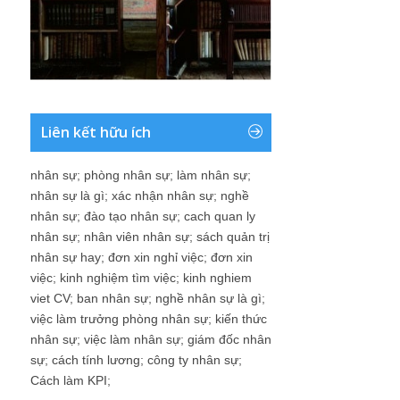
Liên kết hữu ích
nhân sự
;
phòng nhân sự
;
làm nhân sự
;
nhân sự là gì
;
xác nhận nhân sự
;
nghề
nhân sự
;
đào tạo nhân sự
;
cach quan ly
nhân sự
;
nhân viên nhân sự
;
sách quản trị
nhân sự hay
;
đơn xin nghỉ việc
;
đơn xin
việc
;
kinh nghiệm tìm việc
;
kinh nghiem
viet CV
;
ban nhân sự
;
nghề nhân sự là gì
;
việc làm trưởng phòng nhân sự
;
kiến thức
nhân sự
;
việc làm nhân sự
;
giám đốc nhân
sự
;
cách tính lương
;
công ty nhân sự
;
Cách làm KPI
;