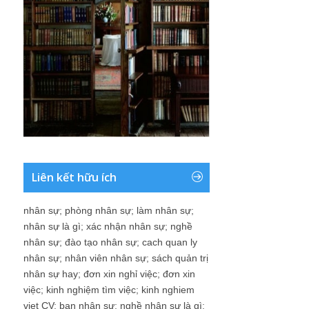
Liên kết hữu ích
nhân sự
;
phòng nhân sự
;
làm nhân sự
;
nhân sự là gì
;
xác nhận nhân sự
;
nghề
nhân sự
;
đào tạo nhân sự
;
cach quan ly
nhân sự
;
nhân viên nhân sự
;
sách quản trị
nhân sự hay
;
đơn xin nghỉ việc
;
đơn xin
việc
;
kinh nghiệm tìm việc
;
kinh nghiem
viet CV
;
ban nhân sự
;
nghề nhân sự là gì
;