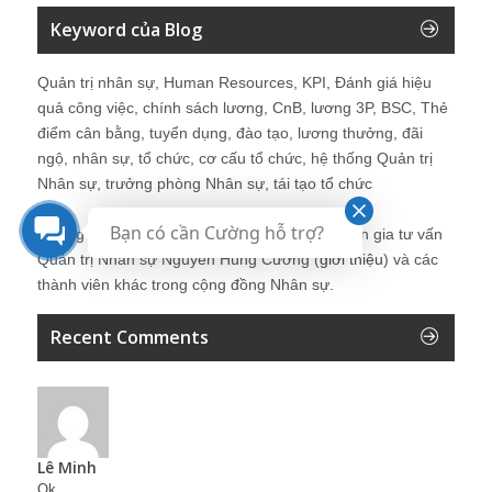
Keyword của Blog
Quản trị nhân sự, Human Resources, KPI, Đánh giá hiệu
quả công việc, chính sách lương, CnB, lương 3P, BSC, Thẻ
điểm cân bằng, tuyển dụng, đào tạo, lương thưởng, đãi
ngộ, nhân sự, tổ chức, cơ cấu tổ chức, hệ thống Quản trị
Nhân sự, trưởng phòng Nhân sự, tái tạo tổ chức
Bạn có cần Cường hỗ trợ?
Những bài viết tại blog được chia sẻ bởi chuyên gia tư vấn
Quản trị Nhân sự Nguyễn Hùng Cường (
giới thiệu
) và các
thành viên khác trong cộng đồng Nhân sự.
Recent Comments
Lê Minh
Ok