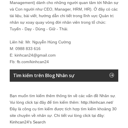
Management) dành cho những người quan tâm tới Nhân sự
và Con người như CEO, Manager, HRM, HR). Ở đây có các
tài liệu, bài viết, hướng dẫn chi tiết trong lĩnh vực Quản trị
nhân sự xoay quay vòng đời nhân viên trong tổ chức:
Tuyển - Dạy - Dùng - Giữ - Thải.
Liên hệ: Mr. Nguyễn Hùng Cường
M: 0988 833 616
E: kinhcan24@gmail.com
Fb: fb.com/kinhcan24
Tìm kiếm trên Blog Nhân sự
Bạn muốn tìm kiếm thêm thông tin về các vấn đề
Nhân sự
.
Vui lòng click tại đây để tìm kiếm thêm:
http://kinhcan.net/
Đây là công cụ tìm kiếm được tích hợp tìm kiếm khoảng 30
site chuyên về
nhân sự
. Chi tiết vui lòng click tại đây:
Kinhcan24′s Search