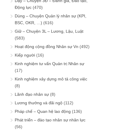
Dạy – Chuyện 3Đ – Đánh giá, Đào tạo,
Động lực
(470)
Dùng – Chuyện Quản lý nhân sự (KPI,
BSC, OKR, …)
(616)
Giữ – Chuyện 3L – Lương, Lậu, Luật
(583)
Hoạt động cộng đồng Nhân sự Vn
(492)
Kiếp người
(16)
Kinh nghiệm tư vấn Quản trị Nhân sự
(17)
Kinh nghiệm xây dựng mô tả công việc
(8)
Lãnh đạo nhân sự
(8)
Lương thưởng và đãi ngộ
(112)
Pháp chế – Quan hệ lao động
(136)
Phát triển – đào tạo nhân sự nhân lực
(56)