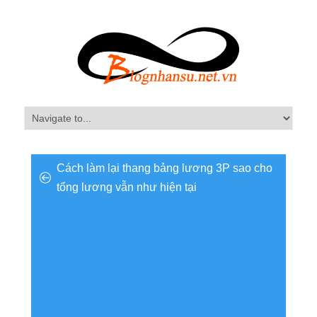
Cách làm lại thang bảng lương 3P sao cho
tổng lương vẫn như hiện tại