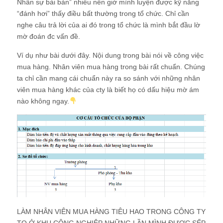
Nhân sự bài bản” nhiều nên giờ mình luyện được kỹ năng
“đánh hơi” thấy điều bất thường trong tổ chức. Chỉ cần
nghe câu trả lời của ai đó trong tổ chức là mình bắt đầu lờ
mờ đoán đc vấn đề.
Ví dụ như bài dưới đây. Nội dung trong bài nói về công việc
mua hàng. Nhân viên mua hàng trong bài rất chuẩn. Chúng
ta chỉ cần mang cái chuẩn này ra so sánh với những nhân
viên mua hàng khác của cty là biết họ có dấu hiệu mờ ám
nào không ngay.
LÀM NHÂN VIÊN MUA HÀNG TIÊU HAO TRONG CÔNG TY
TQ Ở KHU CÔNG NGHIỆP NHỮNG LẦN MÌNH ĐƯỢC SẾP