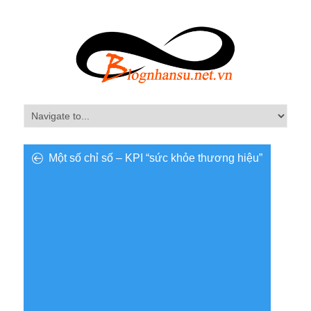
Một số chỉ số – KPI “sức khỏe thương hiệu”