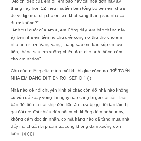
“Alo chị đẹp của em ơi, em bảo này cái hoá đơn này ấy
tháng này hơn 12 triệu mà tiền bên tổng bộ bên em chưa
đổ về kịp nữa chị cho em xin khất sang tháng sau nha có
được không?”
“Anh trai guột của em à, em Công đây, em bảo tháng này
ấy bên nhà em tiền nó chưa về công nợ thư thư cho em
nha anh iu ơi. Vâng vâng, tháng sau em bảo sếp em ưu
tiên, tháng sau em xuống nhiều đơn cho anh thông cảm
cho em nháaa”
Câu cửa miệng của mình mỗi khi bị giục công nợ “KẾ TOÁN
NHÀ EM ĐANG ĐI TIỀN RỒI SẾP ƠI”:)))
Nhà nào dễ nói chuyện kinh tế chắc còn đỡ nhà nào không
có vốn để xoay vòng thì ngày nào cũng bị gọi đòi tiền, biên
bản đòi tiền ta nói ship đến liên ăn trưa bị gọi, tối tan làm bị
gọi đòi nợ, đòi nhiều đến nỗi mình không dám nghe máy,
không dám đọc tin nhắn, có mã hàng nào đã từng mua nhà
đấy mà chuẩn bị phải mua cũng không dám xuống đơn
luôn :))))))))