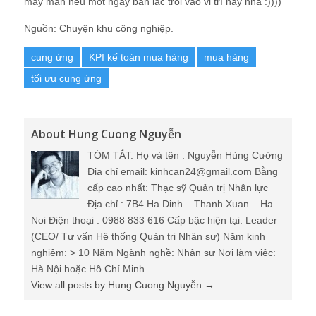
may mắn nếu một ngày bạn lạc trồi vào vị trí này nha :))))
Nguồn: Chuyện khu công nghiệp.
cung ứng
KPI kế toán mua hàng
mua hàng
tối ưu cung ứng
About Hung Cuong Nguyễn
TÓM TẮT: Họ và tên : Nguyễn Hùng Cường
Địa chỉ email: kinhcan24@gmail.com Bằng
cấp cao nhất: Thạc sỹ Quản trị Nhân lực
Địa chỉ : 7B4 Ha Dinh – Thanh Xuan – Ha
Noi Điện thoại : 0988 833 616 Cấp bậc hiện tại: Leader
(CEO/ Tư vấn Hệ thống Quản trị Nhân sự) Năm kinh
nghiệm: > 10 Năm Ngành nghề: Nhân sự Nơi làm việc:
Hà Nội hoặc Hồ Chí Minh
View all posts by Hung Cuong Nguyễn
→