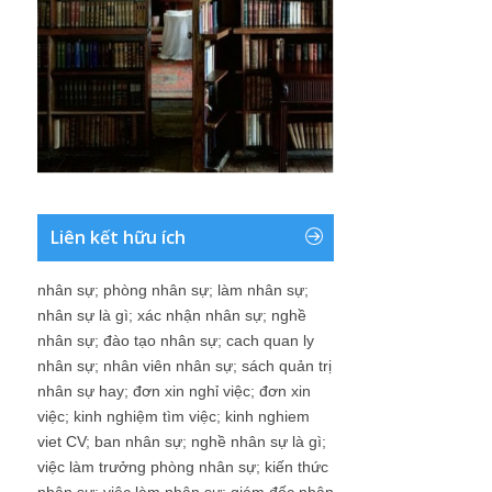
Liên kết hữu ích
nhân sự
;
phòng nhân sự
;
làm nhân sự
;
nhân sự là gì
;
xác nhận nhân sự
;
nghề
nhân sự
;
đào tạo nhân sự
;
cach quan ly
nhân sự
;
nhân viên nhân sự
;
sách quản trị
nhân sự hay
;
đơn xin nghỉ việc
;
đơn xin
việc
;
kinh nghiệm tìm việc
;
kinh nghiem
viet CV
;
ban nhân sự
;
nghề nhân sự là gì
;
việc làm trưởng phòng nhân sự
;
kiến thức
nhân sự
;
việc làm nhân sự
;
giám đốc nhân