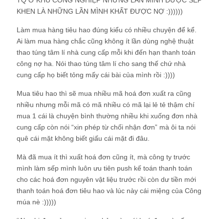
KHEN LÀ NHỮNG LẦN MÌNH KHẤT ĐƯỢC NỢ :))))))
Làm mua hàng tiêu hao đúng kiểu có nhiều chuyện để kể.
Ai làm mua hàng chắc cũng không ít lần dùng nghệ thuật
thao túng tâm lí nhà cung cấp mỗi khi đến hạn thanh toán
công nợ ha. Nói thao túng tâm lí cho sang thế chứ nhà
cung cấp họ biết tỏng mấy cái bài của mình rồi :))))
Mua tiêu hao thì sẽ mua nhiều mã hoá đơn xuất ra cũng
nhiều nhưng mỗi mã có mã nhiều có mã lại lẻ tẻ thậm chí
mua 1 cái là chuyện bình thường nhiều khi xuống đơn nhà
cung cấp còn nói “xin phép từ chối nhận đơn” mà ôi ta nói
quê cái mặt không biết giấu cái mặt đi đâu.
Mà đã mua ít thì xuất hoá đơn cũng ít, mà công ty trước
mình làm sếp mình luôn ưu tiên push kế toán thanh toán
cho các hoá đơn nguyên vật liệu trước rồi còn dư tiền mới
thanh toán hoá đơn tiêu hao và lúc này cái miệng của Công
múa nè :)))))