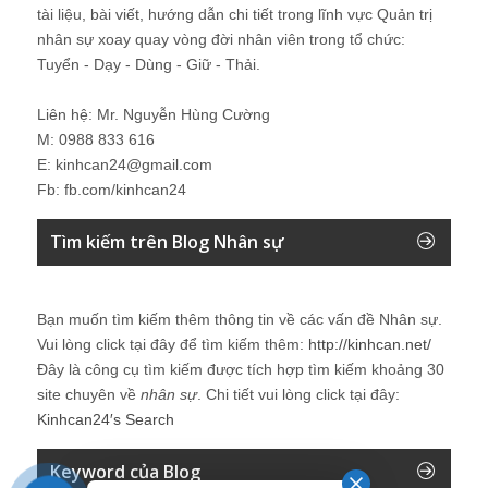
tài liệu, bài viết, hướng dẫn chi tiết trong lĩnh vực Quản trị
nhân sự xoay quay vòng đời nhân viên trong tổ chức:
Tuyển - Dạy - Dùng - Giữ - Thải.
Liên hệ: Mr. Nguyễn Hùng Cường
M: 0988 833 616
E: kinhcan24@gmail.com
Fb: fb.com/kinhcan24
Tìm kiếm trên Blog Nhân sự
Bạn muốn tìm kiếm thêm thông tin về các vấn đề
Nhân sự
.
Vui lòng click tại đây để tìm kiếm thêm:
http://kinhcan.net/
Đây là công cụ tìm kiếm được tích hợp tìm kiếm khoảng 30
site chuyên về
nhân sự
. Chi tiết vui lòng click tại đây:
Kinhcan24′s Search
Keyword của Blog