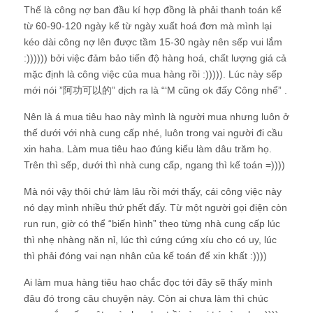
Thế là công nợ ban đầu kí hợp đồng là phải thanh toán kể
từ 60-90-120 ngày kể từ ngày xuất hoá đơn mà mình lại
kéo dài công nợ lên được tầm 15-30 ngày nên sếp vui lắm
:)))))) bởi việc đảm bảo tiến độ hàng hoá, chất lượng giá cả
mặc định là công việc của mua hàng rồi :))))). Lúc này sếp
mới nói ”阿功可以的” dịch ra là “‘M cũng ok đấy Công nhể” .
Nên là á mua tiêu hao này mình là người mua nhưng luôn ở
thế dưới với nhà cung cấp nhé, luôn trong vai người đi cầu
xin haha. Làm mua tiêu hao đúng kiểu làm dâu trăm họ.
Trên thì sếp, dưới thì nhà cung cấp, ngang thì kế toán =))))
Mà nói vậy thôi chứ làm lâu rồi mới thấy, cái công việc này
nó dạy mình nhiều thứ phết đấy. Từ một người gọi điện còn
run run, giờ có thể “biến hình” theo từng nhà cung cấp lúc
thì nhẹ nhàng năn nỉ, lúc thì cứng cứng xíu cho có uy, lúc
thì phải đóng vai nạn nhân của kế toán để xin khất :))))
Ai làm mua hàng tiêu hao chắc đọc tới đây sẽ thấy mình
đâu đó trong câu chuyện này. Còn ai chưa làm thì chúc