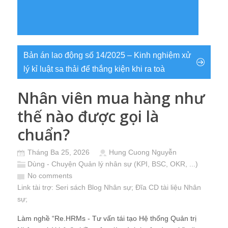
Bản án lao động số 14/2025 – Kinh nghiệm xử
lý kỉ luật sa thải để thắng kiện khi ra toà
Nhân viên mua hàng như
thế nào được gọi là
chuẩn?
Tháng Ba 25, 2026
Hung Cuong Nguyễn
Dùng - Chuyện Quản lý nhân sự (KPI, BSC, OKR, ...)
No comments
Link tài trợ:
Seri sách Blog Nhân sự
; Đĩa CD
tài liệu Nhân
sự
;
Làm nghề “Re.HRMs - Tư vấn tái tạo Hệ thống Quản trị