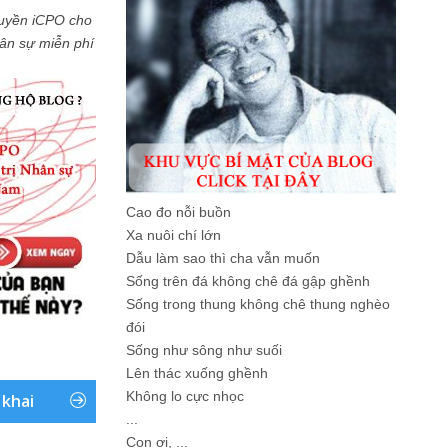
uyền iCPO cho
Nhân sự miễn phí
Cao đo nỗi buồn
Xa nuôi chí lớn
Dẫu làm sao thì cha vẫn muốn
Sống trên đá không chê đá gập ghềnh
Sống trong thung không chê thung nghèo
đói
Sống như sông như suối
Lên thác xuống ghềnh
Không lo cực nhọc
 khai
...
Con ơi, ...