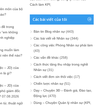
Cách làm KPI
;
yên môn của bộ
nào?
Các bài viết của tôi
 đề trong
Bản tin Blog nhân sự
(443)
n “em không
anh nghiệp
Các bài viết về Nhân sự
(344)
Các công việc Phòng Nhân sự phải làm
ưng muốn làm
(43)
hì nên thế nào?
Các vấn đề khác
(258)
Cách thức tăng thu nhập trong nghề
ệc – JD) của
Nhân sự
(31)
n là gì?
Cách viết đơn xin thôi việc
(17)
Chiến lược nhân sự
(51)
ệc – JD) của
Dạy – Chuyện 3Đ – Đánh giá, Đào tạo,
 phó giám đốc
Động lực
(470)
?
07.08.2026
Dùng – Chuyện Quản lý nhân sự (KPI,
n từ, thuật ngữ