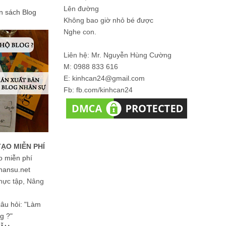
Lên đường
ản sách Blog
Không bao giờ nhỏ bé được
Nghe con.
Liên hệ: Mr. Nguyễn Hùng Cường
M: 0988 833 616
E: kinhcan24@gmail.com
Fb: fb.com/kinhcan24
TẠO MIỄN PHÍ
o miễn phí
hansu.net
hực tập, Nâng
 câu hỏi: "Làm
g ?"