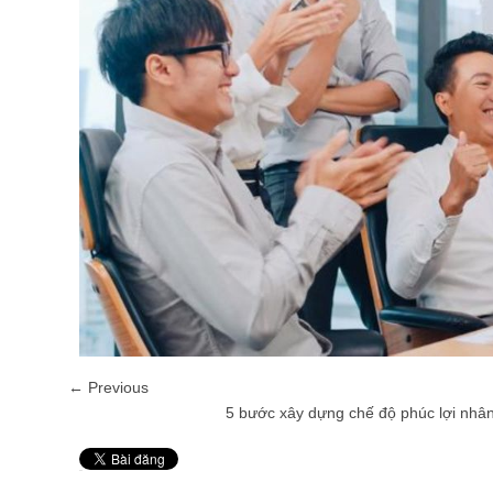
← Previous
5 bước xây dựng chế độ phúc lợi nhân
Pin It