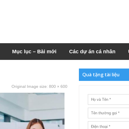
Mục lục – Bài mới
Các dự án cá nhân
Quà tặng tài liệu
Original Image size:
800 × 600