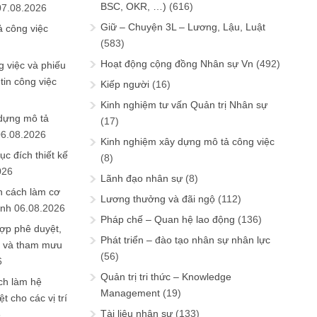
BSC, OKR, …)
(616)
07.08.2026
Giữ – Chuyện 3L – Lương, Lậu, Luật
ả công việc
(583)
Hoạt động cộng đồng Nhân sự Vn
(492)
 việc và phiếu
tin công việc
Kiếp người
(16)
Kinh nghiệm tư vấn Quản trị Nhân sự
 dựng mô tả
(17)
06.08.2026
Kinh nghiệm xây dựng mô tả công việc
ục đích thiết kế
(8)
026
Lãnh đạo nhân sự
(8)
n cách làm cơ
Lương thưởng và đãi ngộ
(112)
anh
06.08.2026
Pháp chế – Quan hệ lao động
(136)
ợp phê duyệt,
Phát triển – đào tạo nhân sự nhân lực
in và tham mưu
(56)
6
Quản trị tri thức – Knowledge
ch làm hệ
Management
(19)
t cho các vị trí
Tài liệu nhân sự
(133)
6