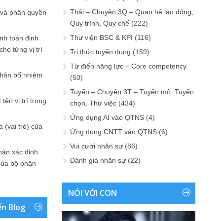
Thải – Chuyện 3Q – Quan hệ lao động,
 và phân quyền
Quy trình, Quy chế
(222)
Thư viện BSC & KPI
(116)
ính toán định
ho từng vị trí
Tri thức tuyển dụng
(159)
Từ điển năng lực – Core competency
phân bổ nhiệm
(50)
Tuyển – Chuyện 3T – Tuyển mộ, Tuyển
tên vị trí trong
chọn, Thử việc
(434)
Ứng dụng AI vào QTNS
(4)
 (vai trò) của
Ứng dụng CNTT vào QTNS
(6)
Vui cười nhân sự
(86)
hận xác định
Đánh giá nhân sự
(22)
của bộ phận
NÓI VỚI CON
ển Blog