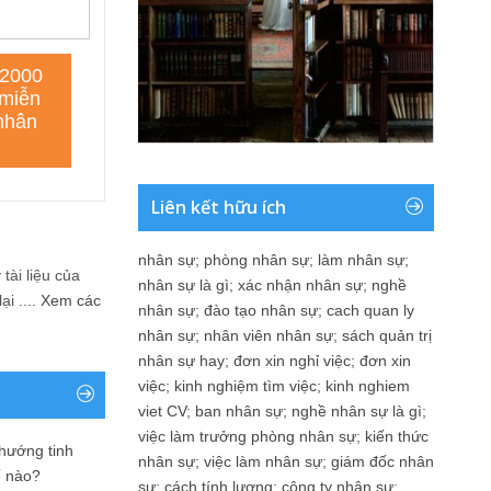
Liên kết hữu ích
nhân sự
;
phòng nhân sự
;
làm nhân sự
;
tài liệu của
nhân sự là gì
;
xác nhận nhân sự
;
nghề
i ....
Xem các
nhân sự
;
đào tạo nhân sự
;
cach quan ly
nhân sự
;
nhân viên nhân sự
;
sách quản trị
nhân sự hay
;
đơn xin nghỉ việc
;
đơn xin
việc
;
kinh nghiệm tìm việc
;
kinh nghiem
viet CV
;
ban nhân sự
;
nghề nhân sự là gì
;
việc làm trưởng phòng nhân sự
;
kiến thức
 hướng tinh
nhân sự
;
việc làm nhân sự
;
giám đốc nhân
ế nào?
sự
;
cách tính lương
;
công ty nhân sự
;