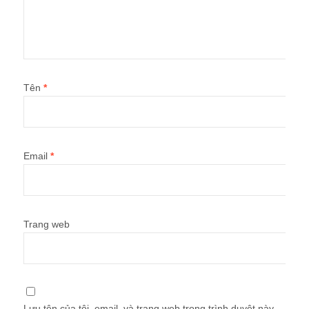
Tên
*
Email
*
Trang web
Lưu tên của tôi, email, và trang web trong trình duyệt này