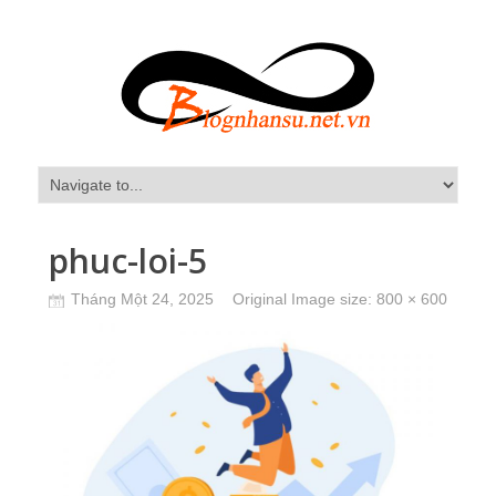
phuc-loi-5
Tháng Một 24, 2025
Original Image size:
800 × 600