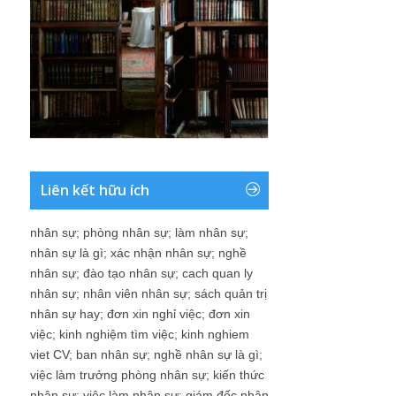
Liên kết hữu ích
nhân sự
;
phòng nhân sự
;
làm nhân sự
;
nhân sự là gì
;
xác nhận nhân sự
;
nghề
nhân sự
;
đào tạo nhân sự
;
cach quan ly
nhân sự
;
nhân viên nhân sự
;
sách quản trị
nhân sự hay
;
đơn xin nghỉ việc
;
đơn xin
việc
;
kinh nghiệm tìm việc
;
kinh nghiem
viet CV
;
ban nhân sự
;
nghề nhân sự là gì
;
việc làm trưởng phòng nhân sự
;
kiến thức
nhân sự
;
việc làm nhân sự
;
giám đốc nhân