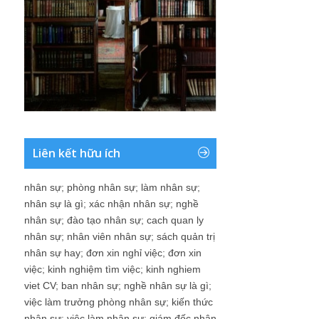
Liên kết hữu ích
nhân sự
;
phòng nhân sự
;
làm nhân sự
;
nhân sự là gì
;
xác nhận nhân sự
;
nghề
nhân sự
;
đào tạo nhân sự
;
cach quan ly
nhân sự
;
nhân viên nhân sự
;
sách quản trị
nhân sự hay
;
đơn xin nghỉ việc
;
đơn xin
việc
;
kinh nghiệm tìm việc
;
kinh nghiem
viet CV
;
ban nhân sự
;
nghề nhân sự là gì
;
việc làm trưởng phòng nhân sự
;
kiến thức
nhân sự
;
việc làm nhân sự
;
giám đốc nhân