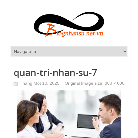
quan-tri-nhan-su-7
Tháng Một 10, 2025
Original Image size:
800 × 600