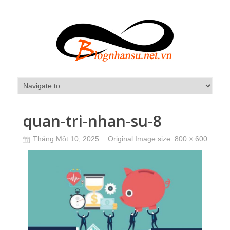
quan-tri-nhan-su-8
Tháng Một 10, 2025
Original Image size:
800 × 600