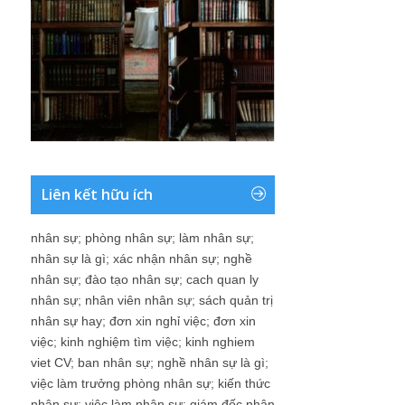
Liên kết hữu ích
nhân sự
;
phòng nhân sự
;
làm nhân sự
;
nhân sự là gì
;
xác nhận nhân sự
;
nghề
nhân sự
;
đào tạo nhân sự
;
cach quan ly
nhân sự
;
nhân viên nhân sự
;
sách quản trị
nhân sự hay
;
đơn xin nghỉ việc
;
đơn xin
việc
;
kinh nghiệm tìm việc
;
kinh nghiem
viet CV
;
ban nhân sự
;
nghề nhân sự là gì
;
việc làm trưởng phòng nhân sự
;
kiến thức
nhân sự
;
việc làm nhân sự
;
giám đốc nhân