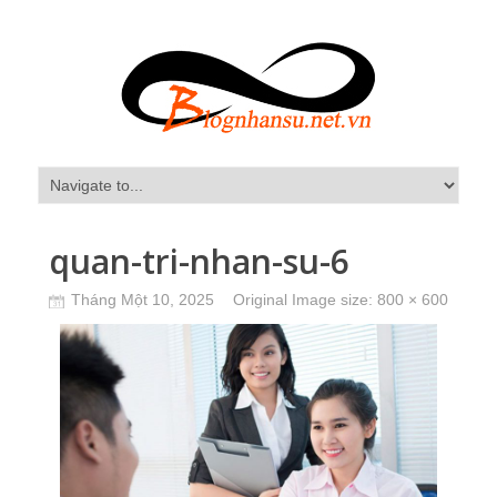
quan-tri-nhan-su-6
Tháng Một 10, 2025
Original Image size:
800 × 600