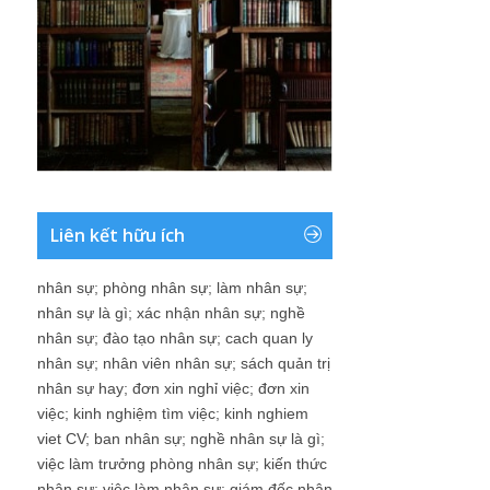
Liên kết hữu ích
nhân sự
;
phòng nhân sự
;
làm nhân sự
;
nhân sự là gì
;
xác nhận nhân sự
;
nghề
nhân sự
;
đào tạo nhân sự
;
cach quan ly
nhân sự
;
nhân viên nhân sự
;
sách quản trị
nhân sự hay
;
đơn xin nghỉ việc
;
đơn xin
việc
;
kinh nghiệm tìm việc
;
kinh nghiem
viet CV
;
ban nhân sự
;
nghề nhân sự là gì
;
việc làm trưởng phòng nhân sự
;
kiến thức
nhân sự
;
việc làm nhân sự
;
giám đốc nhân