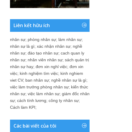
Liên kết hữu ích
nhân sự
;
phòng nhân sự
;
làm nhân sự
;
nhân sự là gì
;
xác nhận nhân sự
;
nghề
nhân sự
;
đào tạo nhân sự
;
cach quan ly
nhân sự
;
nhân viên nhân sự
;
sách quản trị
nhân sự hay
;
đơn xin nghỉ việc
;
đơn xin
việc
;
kinh nghiệm tìm việc
;
kinh nghiem
viet CV
;
ban nhân sự
;
nghề nhân sự là gì
;
việc làm trưởng phòng nhân sự
;
kiến thức
nhân sự
;
việc làm nhân sự
;
giám đốc nhân
sự
;
cách tính lương
;
công ty nhân sự
;
Cách làm KPI
;
Các bài viết của tôi