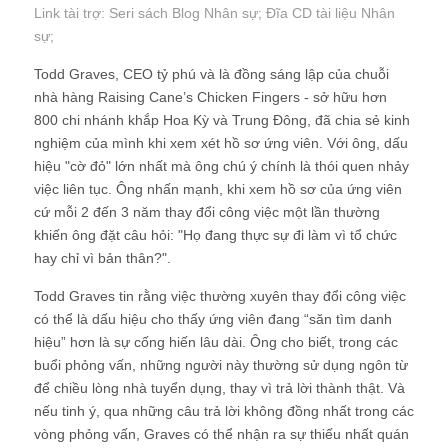
Link tài trợ:
Seri sách Blog Nhân sự
; Đĩa CD
tài liệu Nhân
sự
;
Todd Graves, CEO tỷ phú và là đồng sáng lập của chuỗi
nhà hàng Raising Cane’s Chicken Fingers - sở hữu hơn
800 chi nhánh khắp Hoa Kỳ và Trung Đông, đã chia sẻ kinh
nghiệm của mình khi xem xét hồ sơ ứng viên. Với ông, dấu
hiệu "cờ đỏ" lớn nhất mà ông chú ý chính là thói quen nhảy
việc liên tục. Ông nhấn mạnh, khi xem hồ sơ của ứng viên
cứ mỗi 2 đến 3 năm thay đổi công việc một lần thường
khiến ông đặt câu hỏi: "Họ đang thực sự đi làm vì tổ chức
hay chỉ vì bản thân?".
Todd Graves tin rằng việc thường xuyên thay đổi công việc
có thể là dấu hiệu cho thấy ứng viên đang “săn tìm danh
hiệu” hơn là sự cống hiến lâu dài. Ông cho biết, trong các
buổi phỏng vấn, những người này thường sử dụng ngôn từ
để chiều lòng nhà tuyển dụng, thay vì trả lời thành thật. Và
nếu tinh ý, qua những câu trả lời không đồng nhất trong các
vòng phỏng vấn, Graves có thể nhận ra sự thiếu nhất quán