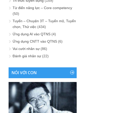
Tri thức tuyển dụng
(159)
Từ điển năng lực – Core competency
(50)
Tuyển – Chuyện 3T – Tuyển mộ, Tuyển
chọn, Thử việc
(434)
Ứng dụng AI vào QTNS
(4)
Ứng dụng CNTT vào QTNS
(6)
Vui cười nhân sự
(86)
Đánh giá nhân sự
(22)
NÓI VỚI CON