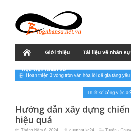
Giới thiệu
Tài liệu về nhân sự
Học viện Nhân sư
Hoàn thiện 3 vòng tròn văn hóa lõi để gia tăng yếu 
Thiết kế công việc đ
Hướng dẫn xây dựng chiến
hiệu quả
Tháng Năm 6, 2024
quynhnt.kc24
Tuyển - Chuy