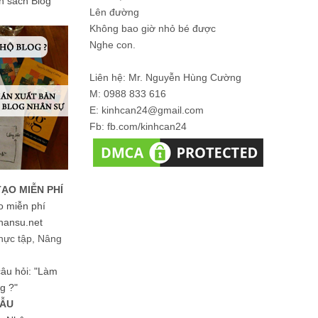
ản sách Blog
Lên đường
Không bao giờ nhỏ bé được
Nghe con.
Liên hệ: Mr. Nguyễn Hùng Cường
M: 0988 833 616
E: kinhcan24@gmail.com
Fb: fb.com/kinhcan24
TẠO MIỄN PHÍ
o miễn phí
hansu.net
hực tập, Nâng
 câu hỏi: "Làm
g ?"
MẪU