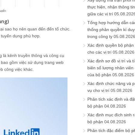
Xây dựng ma trận phối h
thực hiện, nhận thông t
giữa các vị trí
05.08.202
ụng)
Tổng hợp hướng dẫn cá
 tại sao họ nên quan đến đến tổ chức.
thống phân quyền kí duyệ
h tuyển dụng phù hợp.
trong công ty
05.08.202
Xác định quyền bộ phận
cho các vị trí
05.08.2026
g là kênh truyền thông và công cụ
Xác định sơ đồ vị trí và t
, bao gồm việc sử dụng trang web
biên số lượng nhân viên c
b công việc khác.
của bộ phận
05.08.2026
Xác định chức năng và 
vụ cho vị trí
05.08.2026
Phân tích xác định và đặt 
bộ phận
04.08.2026
Xác định mục đích sinh ra
bộ phận
04.08.2026
Phân tích đặc điểm bộ p