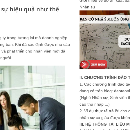
Giới thiệu về dự án xuất b
Nhân sự
 sự hiệu quả như thế
g ty trong tương lai mà doanh nghiệp
ng ban. Khi đã xác định được nhu cầu
 và phát triển cho nhân viên mới đã
 người.
II. CHƯƠNG TRÌNH ĐÀO 
1.
Các chương trình đào tạ
đang có trên blog: daotaon
(Nghề Nhân sự, Sinh viên t
cao thu nhập ...)
2.
Ví dụ thực tế trả lời cho
nhân sự có giàu được khôn
III. HỆ THỐNG TÀI LIỆU 