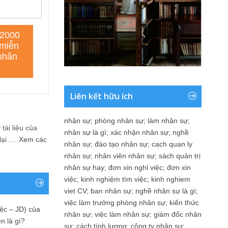
Liên kết hữu ích
nhân sự
;
phòng nhân sự
;
làm nhân sự
;
tài liệu của
nhân sự là gì
;
xác nhận nhân sự
;
nghề
i ....
Xem các
nhân sự
;
đào tạo nhân sự
;
cach quan ly
nhân sự
;
nhân viên nhân sự
;
sách quản trị
nhân sự hay
;
đơn xin nghỉ việc
;
đơn xin
việc
;
kinh nghiệm tìm việc
;
kinh nghiem
viet CV
;
ban nhân sự
;
nghề nhân sự là gì
;
việc làm trưởng phòng nhân sự
;
kiến thức
ệc – JD) của
nhân sự
;
việc làm nhân sự
;
giám đốc nhân
n là gì?
sự
;
cách tính lương
;
công ty nhân sự
;