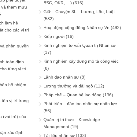
ợp phê duyệt,
BSC, OKR, …)
(616)
in và tham mưu
Giữ – Chuyện 3L – Lương, Lậu, Luật
6
(582)
ch làm hệ
Hoạt động cộng đồng Nhân sự Vn
(492)
t cho các vị trí
Kiếp người
(16)
6
Kinh nghiệm tư vấn Quản trị Nhân sự
 và phân quyền
(17)
Kinh nghiệm xây dựng mô tả công việc
ính toán định
(8)
ho từng vị trí
Lãnh đạo nhân sự
(8)
phân bổ nhiệm
Lương thưởng và đãi ngộ
(112)
Pháp chế – Quan hệ lao động
(136)
tên vị trí trong
Phát triển – đào tạo nhân sự nhân lực
(56)
 (vai trò) của
Quản trị tri thức – Knowledge
Management
(19)
hận xác định
Tài liệu nhân sự
(133)