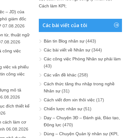
Cách làm KPI
;
ệc – JD) của
 phó giám đốc
Các bài viết của tôi
?
07.08.2026
n từ, thuật ngữ
Bản tin Blog nhân sự
(443)
07.08.2026
Các bài viết về Nhân sự
(344)
ả công việc
Các công việc Phòng Nhân sự phải làm
(43)
 việc và phiếu
tin công việc
Các vấn đề khác
(258)
Cách thức tăng thu nhập trong nghề
 dựng mô tả
Nhân sự
(31)
06.08.2026
Cách viết đơn xin thôi việc
(17)
ục đích thiết kế
Chiến lược nhân sự
(51)
026
Dạy – Chuyện 3Đ – Đánh giá, Đào tạo,
n cách làm cơ
Động lực
(470)
anh
06.08.2026
Dùng – Chuyện Quản lý nhân sự (KPI,