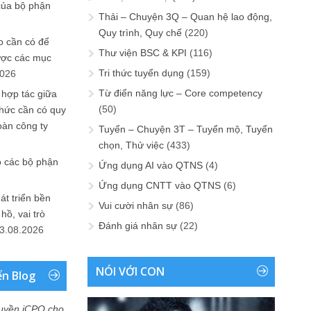
của bộ phận
Thải – Chuyện 3Q – Quan hệ lao động,
Quy trình, Quy chế
(220)
 cần có để
Thư viện BSC & KPI
(116)
ược các mục
Tri thức tuyển dụng
(159)
2026
Từ điển năng lực – Core competency
 hợp tác giữa
(50)
chức cần có quy
oàn công ty
Tuyển – Chuyện 3T – Tuyển mộ, Tuyển
chọn, Thử việc
(433)
o các bộ phận
Ứng dụng AI vào QTNS
(4)
Ứng dụng CNTT vào QTNS
(6)
át triển bền
Vui cười nhân sự
(86)
ồ, vai trò
Đánh giá nhân sự
(22)
3.08.2026
NÓI VỚI CON
ển Blog
uyền iCPO cho