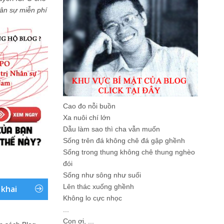
Nhân sự miễn phí
Cao đo nỗi buồn
Xa nuôi chí lớn
Dẫu làm sao thì cha vẫn muốn
Sống trên đá không chê đá gập ghềnh
Sống trong thung không chê thung nghèo
đói
Sống như sông như suối
Lên thác xuống ghềnh
 khai
Không lo cực nhọc
...
Con ơi, ...