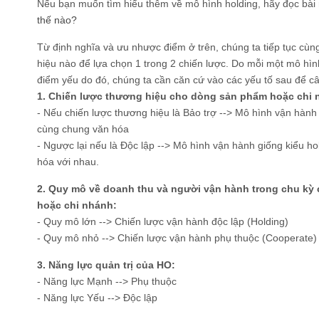
Nếu bạn muốn tìm hiểu thêm về mô hình holding, hãy đọc bài
thế nào?
Từ định nghĩa và ưu nhược điểm ở trên, chúng ta tiếp tục cùn
hiệu nào để lựa chọn 1 trong 2 chiến lược. Do mỗi một mô hì
điểm yếu do đó, chúng ta cần căn cứ vào các yếu tố sau để c
1. Chiến lược thương hiệu cho dòng sản phẩm hoặc chi n
- Nếu chiến lược thương hiệu là Bảo trợ --> Mô hình vận hành
cùng chung văn hóa
- Ngược lại nếu là Độc lập --> Mô hình vận hành giống kiểu ho
hóa với nhau.
2. Quy mô về doanh thu và người vận hành trong chu kỳ
hoặc chi nhánh:
- Quy mô lớn --> Chiến lược vận hành độc lập (Holding)
- Quy mô nhỏ --> Chiến lược vận hành phụ thuộc (Cooperate)
3. Năng lực quản trị của HO:
- Năng lực Mạnh --> Phụ thuộc
- Năng lực Yếu --> Độc lập