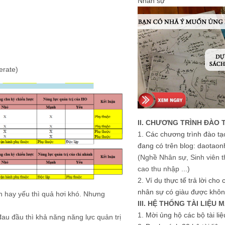
Nhân sự
erate)
II. CHƯƠNG TRÌNH ĐÀO 
1.
Các chương trình đào tạ
đang có trên blog: daotaon
(Nghề Nhân sự, Sinh viên t
cao thu nhập ...)
2.
Ví dụ thực tế trả lời cho
nhân sự có giàu được khôn
h hay yếu thì quả hơi khó. Nhưng
III. HỆ THỐNG TÀI LIỆU 
1.
Mời ủng hộ các bộ tài li
đau đầu thì khả năng năng lực quản trị