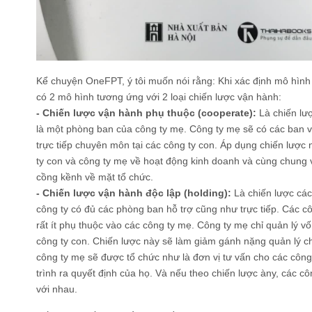
Kể chuyện OneFPT, ý tôi muốn nói rằng: Khi xác định mô hình
có 2 mô hình tương ứng với 2 loại chiến lược vận hành:
- Chiến lược vận hành phụ thuộc (cooperate):
Là chiến lư
là một phòng ban của công ty mẹ. Công ty mẹ sẽ có các ban 
trực tiếp chuyên môn tại các công ty con. Áp dụng chiến lược 
ty con và công ty mẹ về hoạt động kinh doanh và cùng chung 
cồng kềnh về mặt tổ chức.
- Chiến lược vận hành độc lập (holding):
Là chiến lược các
công ty có đủ các phòng ban hỗ trợ cũng như trực tiếp. Các c
rất ít phụ thuộc vào các công ty mẹ. Công ty mẹ chỉ quản lý v
công ty con. Chiến lược này sẽ làm giảm gánh nặng quản lý c
công ty mẹ sẽ được tổ chức như là đơn vị tư vấn cho các công
trình ra quyết định của họ. Và nếu theo chiến lược àny, các c
với nhau.