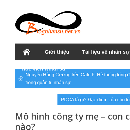
Giới thiệu
Tài liệu về nhân sự
Học viện Nhân sư
Nguyễn Hùng Cường trên Cafe F: Hệ thống tổng đ
trong quản trị nhân sự
PDCA là gì? Đặc điểm của chu t
Mô hình công ty mẹ – con c
nào?