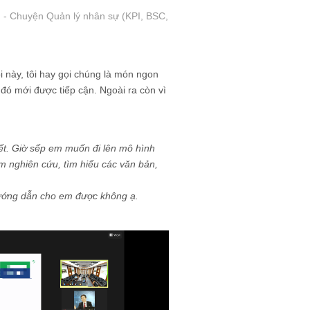
 - Chuyện Quản lý nhân sự (KPI, BSC,
i này, tôi hay gọi chúng là món ngon
đó mới được tiếp cận. Ngoài ra còn vì
kết. Giờ sếp em muốn đi lên mô hình
em nghiên cứu, tìm hiểu các văn bản,
 hướng dẫn cho em được không ạ.