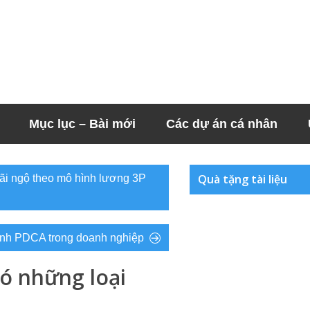
Mục lục – Bài mới
Các dự án cá nhân
Quà tặng tài liệu
ãi ngộ theo mô hình lương 3P
rình PDCA trong doanh nghiệp
ó những loại