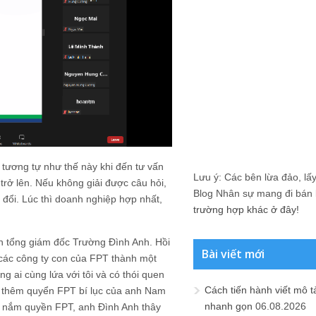
tương tự như thế này khi đến tư vấn
Lưu ý: Các bên lừa đảo, lấy 
rở lên. Nếu không giải được câu hỏi,
Blog Nhân sự mang đi bán lạ
đổi. Lúc thì doanh nghiệp hợp nhất,
trường hợp khác ở đây!
n tổng giám đốc Trường Đình Anh. Hồi
Bài viết mới
các công ty con của FPT thành một
g ai cùng lứa với tôi và có thói quen
Cách tiến hành viết mô t
ọc thêm quyển FPT bí lục của anh Nam
nhanh gọn
06.08.2026
ên nắm quyền FPT, anh Đình Anh thây