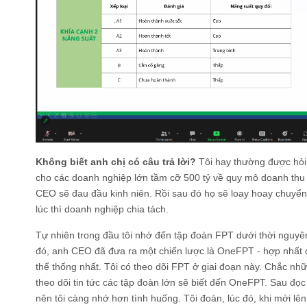
Không biết anh chị có câu trả lời?
Tôi hay thường được hỏi 
cho các doanh nghiệp lớn tầm cỡ 500 tỷ về quy mô doanh thu t
CEO sẽ đau đầu kinh niên. Rồi sau đó họ sẽ loay hoay chuyển 
lúc thì doanh nghiệp chia tách.
Tự nhiên trong đầu tôi nhớ đến tập đoàn FPT dưới thời nguyê
đó, anh CEO đã đưa ra một chiến lược là OneFPT - hợp nhất 
thể thống nhất. Tôi có theo dõi FPT ở giai đoạn này. Chắc nhữn
theo dõi tin tức các tập đoàn lớn sẽ biết đến OneFPT. Sau đ
nên tôi càng nhớ hơn tình huống. Tôi đoán, lúc đó, khi mới l