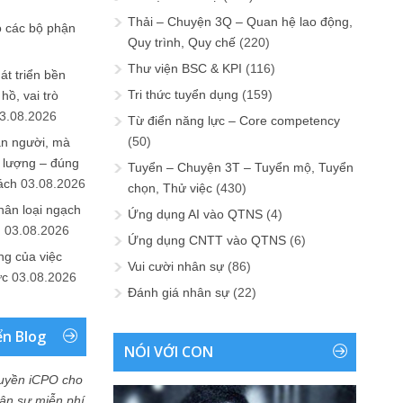
Thải – Chuyện 3Q – Quan hệ lao động,
o các bộ phận
Quy trình, Quy chế
(220)
Thư viện BSC & KPI
(116)
át triển bền
Tri thức tuyển dụng
(159)
ồ, vai trò
3.08.2026
Từ điển năng lực – Core competency
(50)
ần người, mà
 lượng – đúng
Tuyển – Chuyện 3T – Tuyển mộ, Tuyển
ách
03.08.2026
chọn, Thử việc
(430)
hân loại ngạch
Ứng dụng AI vào QTNS
(4)
n
03.08.2026
Ứng dụng CNTT vào QTNS
(6)
ng của việc
Vui cười nhân sự
(86)
ức
03.08.2026
Đánh giá nhân sự
(22)
ển Blog
NÓI VỚI CON
uyền iCPO cho
Nhân sự miễn phí