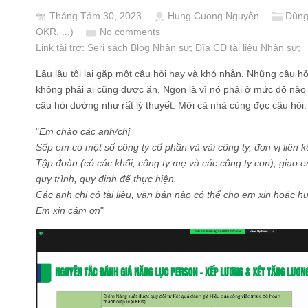
Tháng Tám 30, 2023
Hung Cuong Nguyễn
Dùng
OKR, ...)
No comments
Link tài trợ:
Seri sách Blog Nhân sự
; Đĩa CD
tài liệu Nhân sự
;
Lâu lâu tôi lại gặp một câu hỏi hay và khó nhằn. Những câu hỏ
không phải ai cũng được ăn. Ngon là vì nó phải ở mức độ nào 
câu hỏi dường như rất lý thuyết. Mời cả nhà cùng đọc câu hỏi:
"
Em chào các anh/chị
Sếp em có một số công ty cổ phần và vài công ty, đơn vị liên 
Tập đoàn (có các khối, công ty mẹ và các công ty con), giao 
quy trình, quy định để thực hiện.
Các anh chị có tài liệu, văn bản nào có thể cho em xin hoặc
Em xin cảm ơn
"