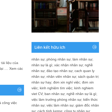
Liên kết hữu ích
nhân sự
;
phòng nhân sự
;
làm nhân sự
;
tài liệu của
nhân sự là gì
;
xác nhận nhân sự
;
nghề
i ....
Xem các
nhân sự
;
đào tạo nhân sự
;
cach quan ly
nhân sự
;
nhân viên nhân sự
;
sách quản trị
nhân sự hay
;
đơn xin nghỉ việc
;
đơn xin
việc
;
kinh nghiệm tìm việc
;
kinh nghiem
viet CV
;
ban nhân sự
;
nghề nhân sự là gì
;
việc làm trưởng phòng nhân sự
;
kiến thức
ả công việc
nhân sự
;
việc làm nhân sự
;
giám đốc nhân
sự
;
cách tính lương
;
công ty nhân sự
;