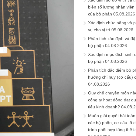
Xác định sơ đồ vị trí và t
biên số lượng nhân viên c
của bộ phận
05.08.2026
Xác định chức năng và 
vụ cho vị trí
05.08.2026
Phân tích xác định và đặt 
bộ phận
04.08.2026
Xác định mục đích sinh ra
bộ phận
04.08.2026
Phân tích đặc điểm bộ p
hướng chỉ huy (cơ cấu) 
04.08.2026
Quy chế chuyên môn nào
công ty hoạt động đạt đ
tiêu kinh doanh?
04.08.
Muốn giải quyết bài toán
các bộ phận, cơ cấu tổ 
trình phối hợp tổng thể t