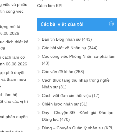
 việc và phiếu
Cách làm KPI
;
tin công việc
Các bài viết của tôi
 dựng mô tả
06.08.2026
Bản tin Blog nhân sự
(443)
ục đích thiết kế
Các bài viết về Nhân sự
(344)
026
Các công việc Phòng Nhân sự phải làm
n cách làm cơ
(43)
anh
06.08.2026
Các vấn đề khác
(258)
ợp phê duyệt,
in và tham mưu
Cách thức tăng thu nhập trong nghề
6
Nhân sự
(31)
ch làm hệ
Cách viết đơn xin thôi việc
(17)
t cho các vị trí
Chiến lược nhân sự
(51)
6
Dạy – Chuyện 3Đ – Đánh giá, Đào tạo,
 và phân quyền
Động lực
(470)
Dùng – Chuyện Quản lý nhân sự (KPI,