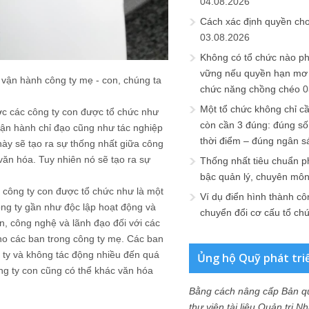
04.08.2026
Cách xác định quyền ch
03.08.2026
Không có tổ chức nào ph
vững nếu quyền hạn mơ h
 vận hành công ty mẹ - con, chúng ta
chức năng chồng chéo
0
Một tổ chức không chỉ c
ợc các công ty con được tổ chức như
còn cần 3 đúng: đúng số
vận hành chỉ đạo cũng như tác nghiệp
thời điểm – đúng ngân s
này sẽ tạo ra sự thống nhất giữa công
văn hóa. Tuy nhiên nó sẽ tạo ra sự
Thống nhất tiêu chuẩn p
bậc quản lý, chuyên mô
 công ty con được tổ chức như là một
Ví dụ điển hình thành cô
ông ty gần như độc lập hoạt động và
chuyển đổi cơ cấu tổ ch
ốn, công nghệ và lãnh đạo đối với các
ho các ban trong công ty mẹ. Các ban
 ty và không tác động nhiều đến quá
Ủng hộ Quỹ phát tri
ông ty con cũng có thể khác văn hóa
Bằng cách nâng cấp Bản q
thư viện tài liệu Quản trị 