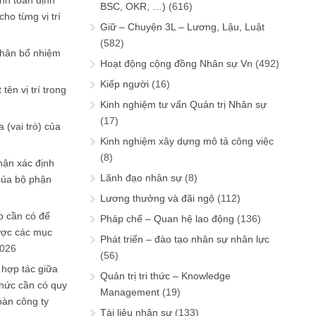
ính toán định
BSC, OKR, …)
(616)
ho từng vị trí
Giữ – Chuyện 3L – Lương, Lậu, Luật
(582)
phân bổ nhiệm
Hoạt động cộng đồng Nhân sự Vn
(492)
Kiếp người
(16)
tên vị trí trong
Kinh nghiệm tư vấn Quản trị Nhân sự
(17)
 (vai trò) của
Kinh nghiệm xây dựng mô tả công việc
(8)
hận xác định
Lãnh đạo nhân sự
(8)
của bộ phận
Lương thưởng và đãi ngộ
(112)
 cần có để
Pháp chế – Quan hệ lao động
(136)
ược các mục
Phát triển – đào tạo nhân sự nhân lực
2026
(56)
 hợp tác giữa
Quản trị tri thức – Knowledge
chức cần có quy
Management
(19)
oàn công ty
Tài liệu nhân sự
(133)