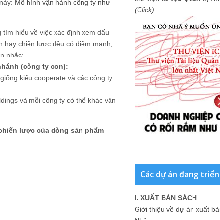
 này:
Mô hình vận hành công ty như
(Click)
g tìm hiểu về việc xác định xem dấu
nh hay chiến lược đều có điểm mạnh,
ân nhắc:
hánh (công ty con):
 giống kiểu cooperate và các công ty
ldings và mỗi công ty có thể khác văn
 chiến lược của dòng sản phẩm
Các dự án đang triển
I. XUẤT BẢN SÁCH
Giới thiệu về dự án xuất b