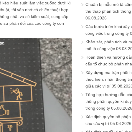
 kéo hiệu suất làm việc xuống dưới kì
Chuẩn bị mẫu mô tả công
huật, tôi vẫn nhớ có chiến thuật hợp
thu thập phân tích thông 
thống nhất và sẽ kiểm soát, cung cấp
06.08.2026
do sự phản đối của các công ty con
Các bước triển khai xây
công việc trong công ty
Khảo sát, phân tích và m
mô tả công việc
06.08.2
Hoàn thiện và hướng dẫ
cấu tổ chức bộ phận nh
Xây dựng ma trận phối h
thực hiện, nhận thông t
giữa các vị trí
05.08.202
Tổng hợp hướng dẫn cá
thống phân quyền kí duyệ
trong công ty
05.08.202
Xác định quyền bộ phận
cho các vị trí
05.08.2026