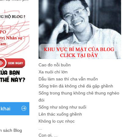
Cao đo nỗi buồn
Xa nuôi chí lớn
Dẫu làm sao thì cha vẫn muốn
Sống trên đá không chê đá gập ghềnh
Sống trong thung không chê thung nghèo
đói
Sống như sông như suối
 khai
Lên thác xuống ghềnh
Không lo cực nhọc
...
ản sách Blog
Con ơi, ...