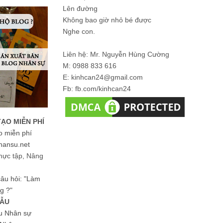
Lên đường
Không bao giờ nhỏ bé được
Nghe con.
Liên hệ: Mr. Nguyễn Hùng Cường
M: 0988 833 616
E: kinhcan24@gmail.com
Fb: fb.com/kinhcan24
TẠO MIỄN PHÍ
o miễn phí
hansu.net
hực tập, Nâng
 câu hỏi: "Làm
g ?"
MẪU
ệu Nhân sự