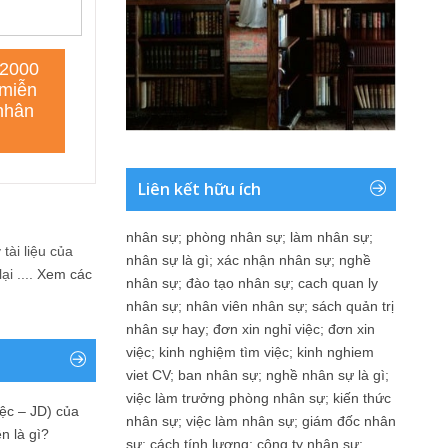
Liên kết hữu ích
nhân sự
;
phòng nhân sự
;
làm nhân sự
;
tài liệu của
nhân sự là gì
;
xác nhận nhân sự
;
nghề
i ....
Xem các
nhân sự
;
đào tạo nhân sự
;
cach quan ly
nhân sự
;
nhân viên nhân sự
;
sách quản trị
nhân sự hay
;
đơn xin nghỉ việc
;
đơn xin
việc
;
kinh nghiệm tìm việc
;
kinh nghiem
viet CV
;
ban nhân sự
;
nghề nhân sự là gì
;
việc làm trưởng phòng nhân sự
;
kiến thức
ệc – JD) của
nhân sự
;
việc làm nhân sự
;
giám đốc nhân
n là gì?
sự
;
cách tính lương
;
công ty nhân sự
;