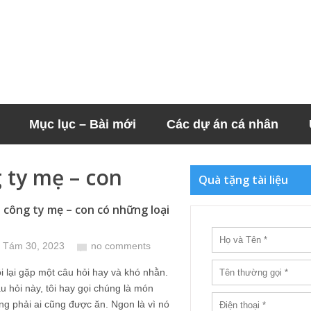
Mục lục – Bài mới
Các dự án cá nhân
 ty mẹ – con
Quà tặng tài liệu
 công ty mẹ – con có những loại
 Tám 30, 2023
no comments
ôi lại gặp một câu hỏi hay và khó nhằn.
 hỏi này, tôi hay gọi chúng là món
g phải ai cũng được ăn. Ngon là vì nó