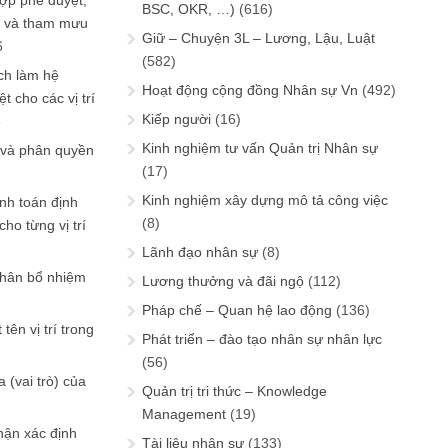
ợp phê duyệt,
BSC, OKR, …)
(616)
in và tham mưu
Giữ – Chuyện 3L – Lương, Lậu, Luật
6
(582)
ch làm hệ
Hoạt động cộng đồng Nhân sự Vn
(492)
t cho các vị trí
Kiếp người
(16)
6
Kinh nghiệm tư vấn Quản trị Nhân sự
 và phân quyền
(17)
Kinh nghiệm xây dựng mô tả công việc
ính toán định
(8)
ho từng vị trí
Lãnh đạo nhân sự
(8)
phân bổ nhiệm
Lương thưởng và đãi ngộ
(112)
Pháp chế – Quan hệ lao động
(136)
tên vị trí trong
Phát triển – đào tạo nhân sự nhân lực
(56)
 (vai trò) của
Quản trị tri thức – Knowledge
Management
(19)
hận xác định
Tài liệu nhân sự
(133)