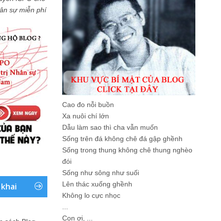
Nhân sự miễn phí
Cao đo nỗi buồn
Xa nuôi chí lớn
Dẫu làm sao thì cha vẫn muốn
Sống trên đá không chê đá gập ghềnh
Sống trong thung không chê thung nghèo
đói
Sống như sông như suối
Lên thác xuống ghềnh
 khai
Không lo cực nhọc
...
Con ơi, ...