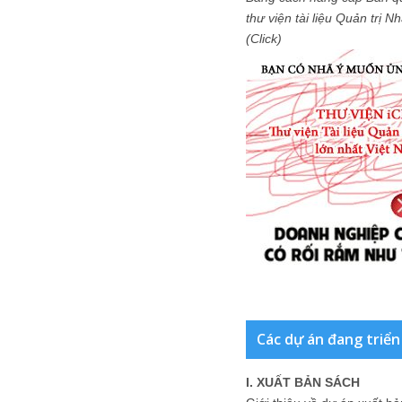
thư viện tài liệu Quản trị 
(Click)
Các dự án đang triển
I. XUẤT BẢN SÁCH