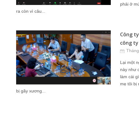
phải ở mứ
ra còn vì câu...
Công ty
công ty
Tháng
Lại một n
này như c
làm cái g
mẹ tôi bị
bị gãy xương...