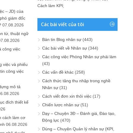
Cách làm KPI
;
ệc – JD) của
 phó giám đốc
Các bài viết của tôi
?
07.08.2026
n từ, thuật ngữ
Bản tin Blog nhân sự
(443)
07.08.2026
Các bài viết về Nhân sự
(344)
ả công việc
Các công việc Phòng Nhân sự phải làm
(43)
 việc và phiếu
tin công việc
Các vấn đề khác
(258)
Cách thức tăng thu nhập trong nghề
 dựng mô tả
Nhân sự
(31)
06.08.2026
Cách viết đơn xin thôi việc
(17)
ục đích thiết kế
Chiến lược nhân sự
(51)
026
Dạy – Chuyện 3Đ – Đánh giá, Đào tạo,
n cách làm cơ
Động lực
(470)
anh
06.08.2026
Dùng – Chuyện Quản lý nhân sự (KPI,