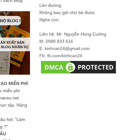
ản sách Blog
Lên đường
Không bao giờ nhỏ bé được
Nghe con.
Liên hệ: Mr. Nguyễn Hùng Cường
M: 0988 833 616
E: kinhcan24@gmail.com
Fb: fb.com/kinhcan24
TẠO MIỄN PHÍ
o miễn phí
hansu.net
hực tập, Nâng
 câu hỏi: "Làm
g ?"
MẪU