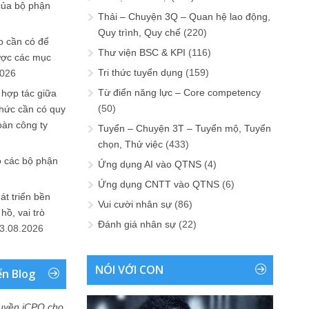
của bộ phận
Thải – Chuyện 3Q – Quan hệ lao động,
Quy trình, Quy chế
(220)
 cần có để
Thư viện BSC & KPI
(116)
ược các mục
Tri thức tuyển dụng
(159)
2026
Từ điển năng lực – Core competency
 hợp tác giữa
(50)
chức cần có quy
oàn công ty
Tuyển – Chuyện 3T – Tuyển mộ, Tuyển
chọn, Thử việc
(433)
o các bộ phận
Ứng dụng AI vào QTNS
(4)
Ứng dụng CNTT vào QTNS
(6)
át triển bền
Vui cười nhân sự
(86)
ồ, vai trò
Đánh giá nhân sự
(22)
3.08.2026
NÓI VỚI CON
ển Blog
uyền iCPO cho