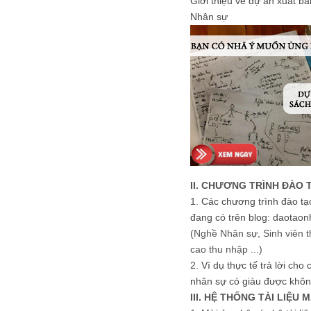
Giới thiệu về dự án xuất b
Nhân sự
II. CHƯƠNG TRÌNH ĐÀO 
1.
Các chương trình đào tạ
đang có trên blog: daotaon
(Nghề Nhân sự, Sinh viên t
cao thu nhập ...)
2.
Ví dụ thực tế trả lời cho
nhân sự có giàu được khôn
III. HỆ THỐNG TÀI LIỆU 