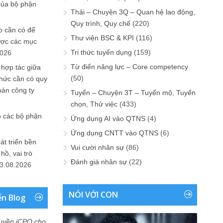
của bộ phận
Thải – Chuyện 3Q – Quan hệ lao động,
Quy trình, Quy chế
(220)
 cần có để
Thư viện BSC & KPI
(116)
ược các mục
Tri thức tuyển dụng
(159)
2026
Từ điển năng lực – Core competency
 hợp tác giữa
(50)
chức cần có quy
oàn công ty
Tuyển – Chuyện 3T – Tuyển mộ, Tuyển
chọn, Thử việc
(433)
o các bộ phận
Ứng dụng AI vào QTNS
(4)
Ứng dụng CNTT vào QTNS
(6)
át triển bền
Vui cười nhân sự
(86)
ồ, vai trò
Đánh giá nhân sự
(22)
3.08.2026
NÓI VỚI CON
ển Blog
uyền iCPO cho