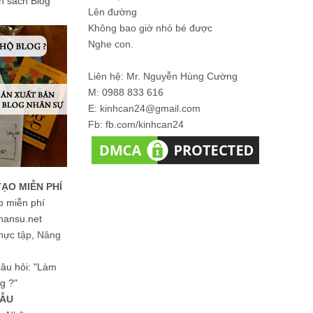
ản sách Blog
Lên đường
Không bao giờ nhỏ bé được
Nghe con.
Liên hệ: Mr. Nguyễn Hùng Cường
M: 0988 833 616
E: kinhcan24@gmail.com
Fb: fb.com/kinhcan24
TẠO MIỄN PHÍ
o miễn phí
hansu.net
hực tập, Nâng
 câu hỏi: "Làm
g ?"
MẪU