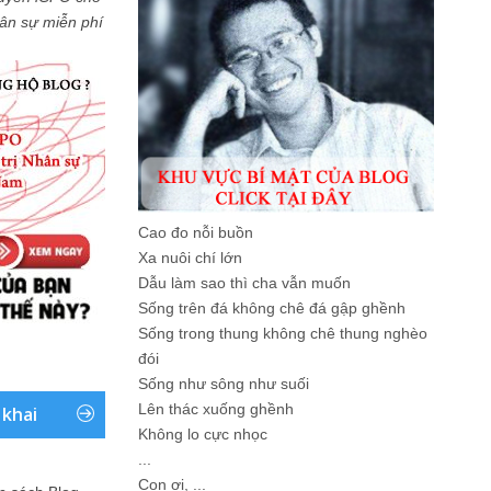
Nhân sự miễn phí
Cao đo nỗi buồn
Xa nuôi chí lớn
Dẫu làm sao thì cha vẫn muốn
Sống trên đá không chê đá gập ghềnh
Sống trong thung không chê thung nghèo
đói
Sống như sông như suối
Lên thác xuống ghềnh
 khai
Không lo cực nhọc
...
Con ơi, ...