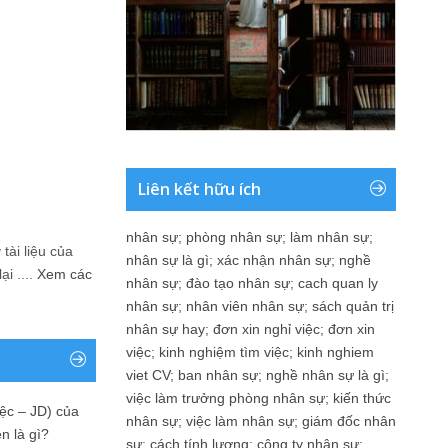
Liên kết hữu ích
nhân sự
;
phòng nhân sự
;
làm nhân sự
;
tài liệu của
nhân sự là gì
;
xác nhận nhân sự
;
nghề
i ....
Xem các
nhân sự
;
đào tạo nhân sự
;
cach quan ly
nhân sự
;
nhân viên nhân sự
;
sách quản trị
nhân sự hay
;
đơn xin nghỉ việc
;
đơn xin
việc
;
kinh nghiệm tìm việc
;
kinh nghiem
viet CV
;
ban nhân sự
;
nghề nhân sự là gì
;
việc làm trưởng phòng nhân sự
;
kiến thức
ệc – JD) của
nhân sự
;
việc làm nhân sự
;
giám đốc nhân
n là gì?
sự
;
cách tính lương
;
công ty nhân sự
;