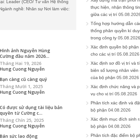
Xây dựng ma trận phối h
tại: Leader (CEO/ Tư vấn Hệ thống
thực hiện, nhận thông t
Ngành nghề: Nhân sự Nơi làm việc:
giữa các vị trí
05.08.202
Tổng hợp hướng dẫn cá
thống phân quyền kí duyệ
trong công ty
05.08.202
Xác định quyền bộ phận
Hình ảnh Nguyễn Hùng
cho các vị trí
05.08.2026
Cường đầu năm 2026...
Tháng Hai 19, 2026
Xác định sơ đồ vị trí và t
Hung Cuong Nguyễn
biên số lượng nhân viên c
của bộ phận
05.08.2026
Bạn càng cũ càng quý
Tháng Mười 1, 2025
Xác định chức năng và 
Hung Cuong Nguyễn
vụ cho vị trí
05.08.2026
Phân tích xác định và đặt 
Có được sử dụng tài liệu bản
bộ phận
04.08.2026
quyền từ Cường c...
Xác định mục đích sinh ra
Tháng Chín 25, 2025
Hung Cuong Nguyễn
bộ phận
04.08.2026
Phân tích đặc điểm bộ p
Bán sức lao động