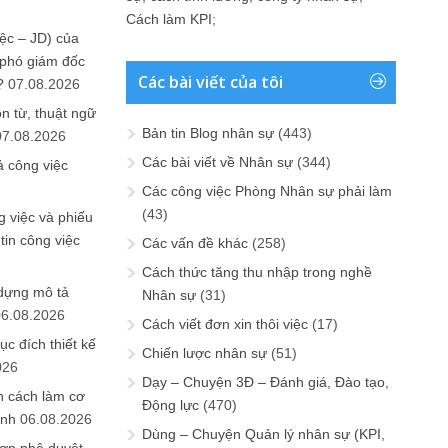
Cách làm KPI
;
ệc – JD) của
 phó giám đốc
Các bài viết của tôi
?
07.08.2026
n từ, thuật ngữ
Bản tin Blog nhân sự
(443)
07.08.2026
Các bài viết về Nhân sự
(344)
ả công việc
Các công việc Phòng Nhân sự phải làm
(43)
 việc và phiếu
tin công việc
Các vấn đề khác
(258)
Cách thức tăng thu nhập trong nghề
 dựng mô tả
Nhân sự
(31)
06.08.2026
Cách viết đơn xin thôi việc
(17)
ục đích thiết kế
Chiến lược nhân sự
(51)
026
Dạy – Chuyện 3Đ – Đánh giá, Đào tạo,
n cách làm cơ
Động lực
(470)
anh
06.08.2026
Dùng – Chuyện Quản lý nhân sự (KPI,