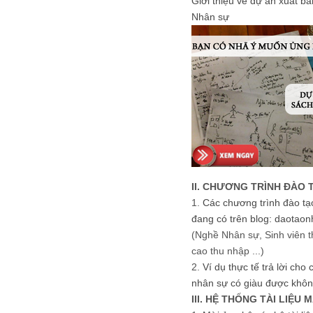
Giới thiệu về dự án xuất b
Nhân sự
II. CHƯƠNG TRÌNH ĐÀO 
1.
Các chương trình đào tạ
đang có trên blog: daotaon
(Nghề Nhân sự, Sinh viên t
cao thu nhập ...)
2.
Ví dụ thực tế trả lời cho
nhân sự có giàu được khôn
III. HỆ THỐNG TÀI LIỆU 