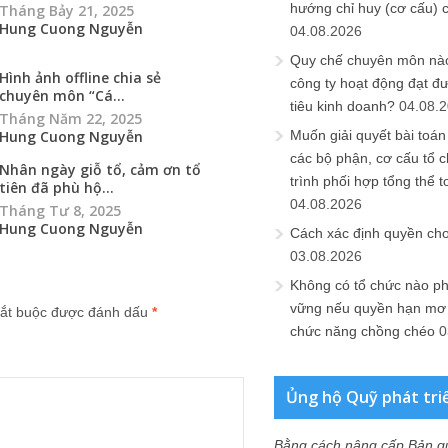
hướng chỉ huy (cơ cấu) 
Tháng Bảy 21, 2025
Hung Cuong Nguyễn
04.08.2026
Quy chế chuyên môn nào
Hình ảnh offline chia sẻ
công ty hoạt động đạt đ
chuyên môn “Cá...
tiêu kinh doanh?
04.08.
Tháng Năm 22, 2025
Hung Cuong Nguyễn
Muốn giải quyết bài toán
các bộ phận, cơ cấu tổ 
Nhân ngày giỗ tổ, cảm ơn tổ
trình phối hợp tổng thể t
tiên đã phù hộ...
04.08.2026
Tháng Tư 8, 2025
Hung Cuong Nguyễn
Cách xác định quyền ch
03.08.2026
Không có tổ chức nào ph
vững nếu quyền hạn mơ h
ắt buộc được đánh dấu
*
chức năng chồng chéo
0
Ủng hộ Quỹ phát tri
Bằng cách nâng cấp Bản q