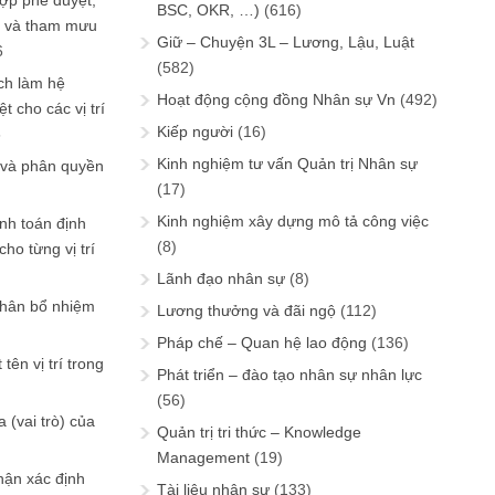
ợp phê duyệt,
BSC, OKR, …)
(616)
in và tham mưu
Giữ – Chuyện 3L – Lương, Lậu, Luật
6
(582)
ch làm hệ
Hoạt động cộng đồng Nhân sự Vn
(492)
t cho các vị trí
Kiếp người
(16)
6
Kinh nghiệm tư vấn Quản trị Nhân sự
 và phân quyền
(17)
Kinh nghiệm xây dựng mô tả công việc
ính toán định
(8)
ho từng vị trí
Lãnh đạo nhân sự
(8)
phân bổ nhiệm
Lương thưởng và đãi ngộ
(112)
Pháp chế – Quan hệ lao động
(136)
tên vị trí trong
Phát triển – đào tạo nhân sự nhân lực
(56)
 (vai trò) của
Quản trị tri thức – Knowledge
Management
(19)
hận xác định
Tài liệu nhân sự
(133)