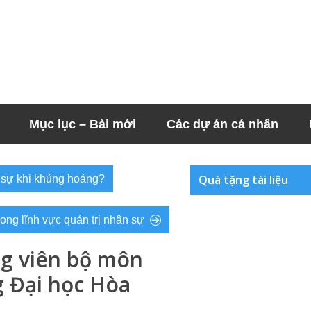
Mục lục – Bài mới
Các dự án cá nhân
Quà tặng tài liệu
 sự khi khủng hoảng?
ong lĩnh vực quản trị nhân sự
g viên bộ môn
g Đại học Hòa