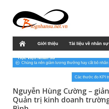
Giới thiệu
Tài liệu về nhân sự
Học viện Nhân sư
Chúng ta nên giảm lương thưởng hay cắt bỏ nhân
Các thước đo KPI tr
Nguyễn Hùng Cường – giản
Quản trị kinh doanh trườn
Bình