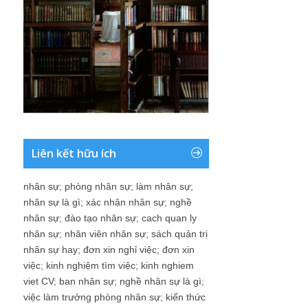
Liên kết hữu ích
nhân sự
;
phòng nhân sự
;
làm nhân sự
;
nhân sự là gì
;
xác nhận nhân sự
;
nghề
nhân sự
;
đào tạo nhân sự
;
cach quan ly
nhân sự
;
nhân viên nhân sự
;
sách quản trị
nhân sự hay
;
đơn xin nghỉ việc
;
đơn xin
việc
;
kinh nghiệm tìm việc
;
kinh nghiem
viet CV
;
ban nhân sự
;
nghề nhân sự là gì
;
việc làm trưởng phòng nhân sự
;
kiến thức