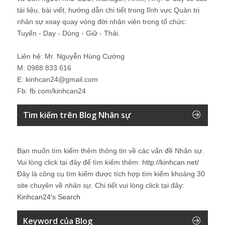
tài liệu, bài viết, hướng dẫn chi tiết trong lĩnh vực Quản trị
nhân sự xoay quay vòng đời nhân viên trong tổ chức:
Tuyển - Dạy - Dùng - Giữ - Thải.
Liên hệ: Mr. Nguyễn Hùng Cường
M: 0988 833 616
E: kinhcan24@gmail.com
Fb: fb.com/kinhcan24
Tìm kiếm trên Blog Nhân sự
Bạn muốn tìm kiếm thêm thông tin về các vấn đề
Nhân sự
.
Vui lòng click tại đây để tìm kiếm thêm:
http://kinhcan.net/
Đây là công cụ tìm kiếm được tích hợp tìm kiếm khoảng 30
site chuyên về
nhân sự
. Chi tiết vui lòng click tại đây:
Kinhcan24′s Search
Keyword của Blog