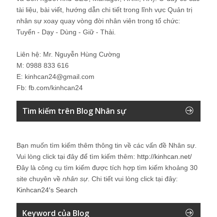
tài liệu, bài viết, hướng dẫn chi tiết trong lĩnh vực Quản trị
nhân sự xoay quay vòng đời nhân viên trong tổ chức:
Tuyển - Dạy - Dùng - Giữ - Thải.
Liên hệ: Mr. Nguyễn Hùng Cường
M: 0988 833 616
E: kinhcan24@gmail.com
Fb: fb.com/kinhcan24
Tìm kiếm trên Blog Nhân sự
Bạn muốn tìm kiếm thêm thông tin về các vấn đề
Nhân sự
.
Vui lòng click tại đây để tìm kiếm thêm:
http://kinhcan.net/
Đây là công cụ tìm kiếm được tích hợp tìm kiếm khoảng 30
site chuyên về
nhân sự
. Chi tiết vui lòng click tại đây:
Kinhcan24′s Search
Keyword của Blog