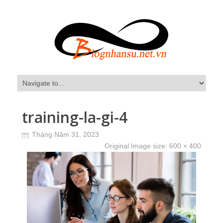
training-la-gi-4
Tháng Năm 31, 2023
Original Image size:
600 × 400