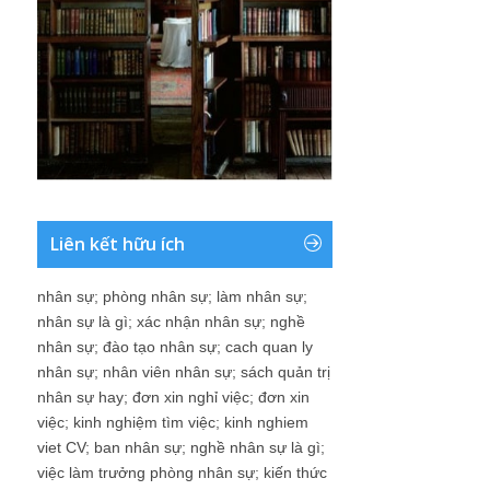
Liên kết hữu ích
nhân sự
;
phòng nhân sự
;
làm nhân sự
;
nhân sự là gì
;
xác nhận nhân sự
;
nghề
nhân sự
;
đào tạo nhân sự
;
cach quan ly
nhân sự
;
nhân viên nhân sự
;
sách quản trị
nhân sự hay
;
đơn xin nghỉ việc
;
đơn xin
việc
;
kinh nghiệm tìm việc
;
kinh nghiem
viet CV
;
ban nhân sự
;
nghề nhân sự là gì
;
việc làm trưởng phòng nhân sự
;
kiến thức