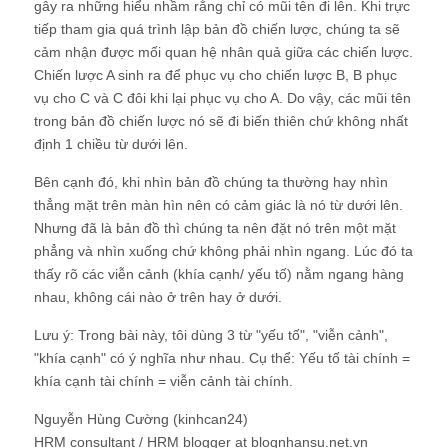
gây ra những hiểu nhầm rằng chỉ có mũi tên đi lên. Khi trực
tiếp tham gia quá trình lập bản đồ chiến lược, chúng ta sẽ
cảm nhận được mối quan hệ nhân quả giữa các chiến lược.
Chiến lược A sinh ra để phục vụ cho chiến lược B, B phục
vụ cho C và C đôi khi lại phục vụ cho A. Do vậy, các mũi tên
trong bản đồ chiến lược nó sẽ đi biến thiên chứ không nhất
định 1 chiều từ dưới lên.
Bên cạnh đó, khi nhìn bản đồ chúng ta thường hay nhìn
thẳng mặt trên màn hìn nên có cảm giác là nó từ dưới lên.
Nhưng đã là bản đồ thì chúng ta nên đặt nó trên một mặt
phẳng và nhìn xuống chứ không phải nhìn ngang. Lúc đó ta
thấy rõ các viễn cảnh (khía cạnh/ yếu tố) nằm ngang hàng
nhau, không cái nào ở trên hay ở dưới.
Lưu ý: Trong bài này, tôi dùng 3 từ "yếu tố", "viễn cảnh",
"khía cạnh" có ý nghĩa như nhau. Cụ thể: Yếu tố tài chính =
khía cạnh tài chính = viễn cảnh tài chính.
Nguyễn Hùng Cường (kinhcan24)
HRM consultant / HRM blogger at blognhansu.net.vn