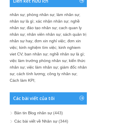
Liên kết hữu ích
nhân sự
;
phòng nhân sự
;
làm nhân sự
;
nhân sự là gì
;
xác nhận nhân sự
;
nghề
nhân sự
;
đào tạo nhân sự
;
cach quan ly
nhân sự
;
nhân viên nhân sự
;
sách quản trị
nhân sự hay
;
đơn xin nghỉ việc
;
đơn xin
việc
;
kinh nghiệm tìm việc
;
kinh nghiem
viet CV
;
ban nhân sự
;
nghề nhân sự là gì
;
việc làm trưởng phòng nhân sự
;
kiến thức
nhân sự
;
việc làm nhân sự
;
giám đốc nhân
sự
;
cách tính lương
;
công ty nhân sự
;
Cách làm KPI
;
Các bài viết của tôi
Bản tin Blog nhân sự
(443)
Các bài viết về Nhân sự
(344)