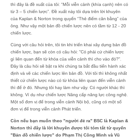
thì đây là đề xuất của tôi: “Mỗi viễn cảnh (khía cạnh) nên có
từ 3 – 5 chiến lược”. Đề xuất này tôi dựa trên lời khuyên
của Kaplan & Norton trong quyển “Thẻ điểm cân bằng” của
ông. Như vậy một bản đồ chiến lược nên có tầm từ 12 - 20
chiến lược.
Cùng với câu hỏi trên, tôi tin khi triển khai xây dựng bản đồ
chiến lược, bạn sẽ còn có câu hỏi: "Có phải cứ chiến lược
gì liên quan đến từ khóa của viễn cảnh thì cho vào đó?".
Đây là câu hỏi sẽ bật ra khi chúng ta bắt đầu tiến hành xác
định và vẽ các chiến lược lên bản đồ. Với tôi thì không nhất
thiết cứ chiến lược nào có từ khóa liên quan đến viễn cảnh
thì để ở đó. Nhưng tôi hay làm như vậy. Có người khác thì
không. Ví dụ như chiến lược Nâng cấp năng lực công nghệ.
Một số đơn vị để trong viễn cảnh Nội bộ, cũng có một số
đơn vị để trong viễn cảnh Phát triển.
Còn nếu bạn muốn theo "người đẻ ra" BSC là Kaplan &
Norton thì đây là lời khuyên được tôi tóm tắt từ quyển
"Bản đồ chiến lược" do Phạm Thị Công Minh và Vũ