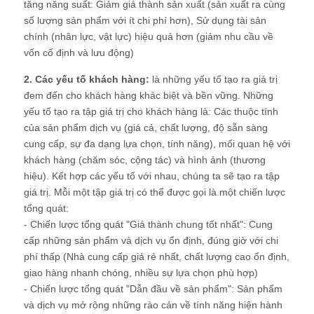
tăng năng suất: Giảm giá thành sản xuất (sản xuất ra cùng
số lượng sản phẩm với ít chi phí hơn), Sử dụng tài sản
chính (nhân lực, vật lực) hiệu quả hơn (giảm nhu cầu về
vốn cố định và lưu động)
2. Các yếu tố khách hàng:
là những yếu tố tạo ra giá trị
đem đến cho khách hàng khác biệt và bền vững. Những
yếu tố tạo ra tập giá trị cho khách hàng là: Các thuộc tính
của sản phẩm dịch vụ (giá cả, chất lượng, độ sẵn sàng
cung cấp, sự đa dạng lựa chọn, tính năng), mối quan hệ với
khách hàng (chăm sóc, cộng tác) và hình ảnh (thương
hiệu). Kết hợp các yếu tố với nhau, chúng ta sẽ tạo ra tập
giá trị. Mỗi một tập giá trị có thể được gọi là một chiến lược
tổng quát:
- Chiến lược tổng quát "Giá thành chung tốt nhất": Cung
cấp những sản phẩm và dịch vụ ổn định, đúng giờ với chi
phí thấp (Nhà cung cấp giá rẻ nhất, chất lượng cao ổn định,
giao hàng nhanh chóng, nhiều sự lựa chọn phù hợp)
- Chiến lược tổng quát "Dẫn đầu về sản phẩm": Sản phẩm
và dịch vụ mở rộng những rào cản về tính năng hiện hành