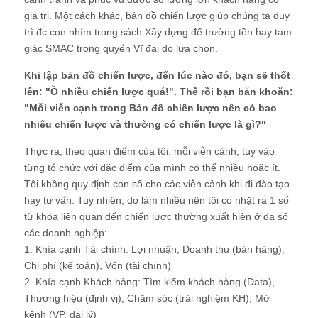
giá trị. Một cách khác, bản đồ chiến lược giúp chúng ta duy
trì đc con nhím trong sách Xây dựng để trường tồn hay tam
giác SMAC trong quyển Vĩ đại do lựa chọn.
Khi lập bản đồ chiến lược, đến lúc nào đó, bạn sẽ thốt
lên: "Ồ nhiều chiến lược quá!". Thế rồi bạn băn khoăn:
"Mỗi viễn cạnh trong Bản đồ chiến lược nên có bao
nhiêu chiến lược và thường có chiến lược là gì?"
Thực ra, theo quan điểm của tôi: mỗi viễn cảnh, tùy vào
từng tổ chức với đặc điểm của mình có thể nhiều hoặc ít.
Tôi không quy định con số cho các viễn cảnh khi đi đào tạo
hay tư vấn. Tuy nhiên, do làm nhiều nên tôi có nhặt ra 1 số
từ khóa liên quan đến chiến lược thường xuất hiện ở đa số
các doanh nghiệp:
1. Khía cạnh Tài chính: Lợi nhuận, Doanh thu (bán hàng),
Chi phí (kế toán), Vốn (tài chính)
2. Khía cạnh Khách hàng: Tìm kiếm khách hàng (Data),
Thương hiệu (định vị), Chăm sóc (trải nghiệm KH), Mở
kênh (VP, đại lý)