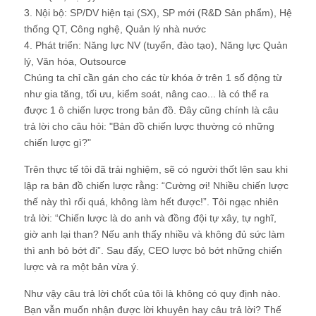
3. Nội bộ: SP/DV hiện tại (SX), SP mới (R&D Sản phẩm), Hệ
thống QT, Công nghệ, Quản lý nhà nước
4. Phát triển: Năng lực NV (tuyển, đào tạo), Năng lực Quản
lý, Văn hóa, Outsource
Chúng ta chỉ cần gán cho các từ khóa ở trên 1 số động từ
như gia tăng, tối ưu, kiểm soát, nâng cao... là có thể ra
được 1 ô chiến lược trong bản đồ. Đây cũng chính là câu
trả lời cho câu hỏi: "Bản đồ chiến lược thường có những
chiến lược gì?"
Trên thực tế tôi đã trải nghiệm, sẽ có người thốt lên sau khi
lập ra bản đồ chiến lược rằng: “Cường ơi! Nhiều chiến lược
thế này thì rối quá, không làm hết được!”. Tôi ngạc nhiên
trả lời: “Chiến lược là do anh và đồng đội tự xây, tự nghĩ,
giờ anh lại than? Nếu anh thấy nhiều và không đủ sức làm
thì anh bỏ bớt đi”. Sau đấy, CEO lược bỏ bớt những chiến
lược và ra một bản vừa ý.
Như vậy câu trả lời chốt của tôi là không có quy định nào.
Bạn vẫn muốn nhận được lời khuyên hay câu trả lời? Thế