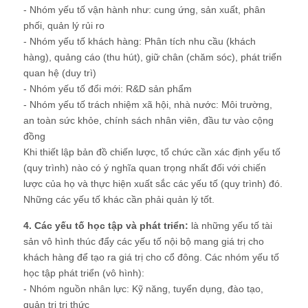
- Nhóm yếu tố vận hành như: cung ứng, sản xuất, phân
phối, quản lý rủi ro
- Nhóm yếu tố khách hàng: Phân tích nhu cầu (khách
hàng), quảng cáo (thu hút), giữ chân (chăm sóc), phát triển
quan hệ (duy trì)
- Nhóm yếu tố đổi mới: R&D sản phẩm
- Nhóm yếu tố trách nhiệm xã hội, nhà nước: Môi trường,
an toàn sức khỏe, chính sách nhân viên, đầu tư vào cộng
đồng
Khi thiết lập bản đồ chiến lược, tổ chức cần xác định yếu tố
(quy trình) nào có ý nghĩa quan trọng nhất đối với chiến
lược của họ và thực hiện xuất sắc các yếu tố (quy trình) đó.
Những các yếu tố khác cần phải quản lý tốt.
4. Các yếu tố học tập và phát triển:
là những yếu tố tài
sản vô hình thúc đẩy các yếu tố nội bộ mang giá trị cho
khách hàng để tạo ra giá trị cho cổ đông. Các nhóm yếu tố
học tập phát triển (vô hình):
- Nhóm nguồn nhân lực: Kỹ năng, tuyển dụng, đào tạo,
quản trị tri thức