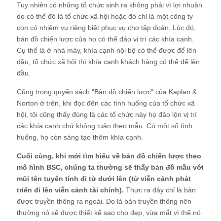
Tuy nhiên có những tổ chức sinh ra không phải vì lợi nhuận
do có thể đó là tổ chức xã hội hoặc đó chỉ là một công ty
con có nhiệm vụ riêng biệt phục vụ cho tập đoàn. Lúc đó,
bản đồ chiến lược của họ có thể đảo vị trí các khía cạnh.
Cụ thể là ở nhà máy, khía cạnh nội bộ có thể được để lên
đầu, tổ chức xã hội thì khía cạnh khách hàng có thể để lên
đầu.
Cũng trong quyển sách "Bản đồ chiến lược" của Kaplan &
Norton ở trên, khi đọc đến các tình huống của tổ chức xã
hội, tôi cũng thấy đúng là các tổ chức này họ đảo lộn vị trí
các khía cạnh chứ không tuân theo mẫu. Có một số tình
huống, họ còn sáng tạo thêm khía cạnh.
Cuối cùng, khi mới tìm hiểu về bản đồ chiến lược theo
mô hình BSC, chúng ta thường sẽ thấy bản đồ mẫu với
mũi tên tuyến tính đi từ dưới lên (từ viễn cảnh phát
triển đi lên viễn cảnh tài chính).
Thực ra đây chỉ là bản
được truyền thông ra ngoài. Do là bản truyền thông nên
thường nó sẽ được thiết kế sao cho đẹp, vừa mắt vì thế nó