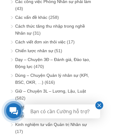
Các công việc Phòng Nhân sự phải làm
(43)
Các vấn đề khác
(258)
Cách thức tăng thu nhập trong nghề
Nhân sự
(31)
Cách viết đơn xin thôi việc
(17)
Chiến lược nhân sự
(51)
Dạy – Chuyện 3Đ – Đánh giá, Đào tạo,
Động lực
(470)
Dùng – Chuyện Quản lý nhân sự (KPI,
BSC, OKR, …)
(616)
Giữ – Chuyện 3L – Lương, Lậu, Luật
(582)
Hoạt động cộng đồng Nhân sự Vn
(492)
Bạn có cần Cường hỗ trợ?
Kiếp người
(16)
Kinh nghiệm tư vấn Quản trị Nhân sự
(17)