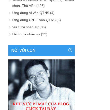
Tuyển – Chuyện 3T – Tuyển mộ, Tuyển
chọn, Thử việc
(426)
Ứng dụng AI vào QTNS
(4)
Ứng dụng CNTT vào QTNS
(6)
Vui cười nhân sự
(86)
Đánh giá nhân sự
(22)
NÓI VỚI CON