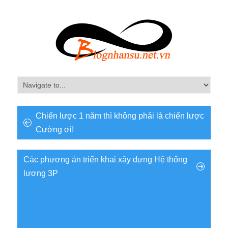
Chiến lược 1 năm thì không phải là chiến lược
Cường ơi!
Các phương án triển khai xây dựng Hệ thống
lương 3P