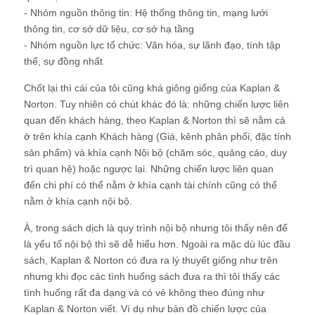
- Nhóm nguồn thông tin: Hệ thống thông tin, mạng lưới
thông tin, cơ sở dữ liệu, cơ sở hạ tầng
- Nhóm nguồn lực tổ chức: Văn hóa, sự lãnh đạo, tính tập
thể, sự đồng nhất
Chốt lại thì cái của tôi cũng khá giông giống của Kaplan &
Norton. Tuy nhiên có chút khác đó là: những chiến lược liên
quan đến khách hàng, theo Kaplan & Norton thì sẽ nằm cả
ở trên khía cạnh Khách hàng (Giá, kênh phân phối, đặc tính
sản phẩm) và khía cạnh Nội bộ (chăm sóc, quảng cáo, duy
trì quan hệ) hoặc ngược lại. Những chiến lược liên quan
đến chi phí có thể nằm ở khía cạnh tài chính cũng có thể
nằm ở khía cạnh nội bộ.
À, trong sách dịch là quy trình nội bộ nhưng tôi thấy nên để
là yếu tố nội bộ thì sẽ dễ hiểu hơn. Ngoài ra mặc dù lúc đầu
sách, Kaplan & Norton có đưa ra lý thuyết giống như trên
nhưng khi đọc các tình huống sách đưa ra thì tôi thấy các
tình huống rất đa dạng và có vẻ không theo đúng như
Kaplan & Norton viết. Ví dụ như bản đồ chiến lược của