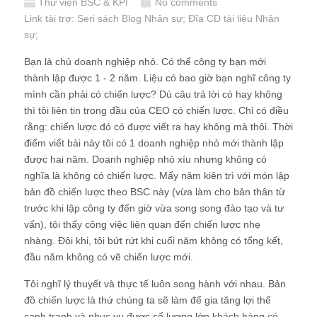
Thư viện BSC & KPI
No comments
Link tài trợ:
Seri sách Blog Nhân sự
; Đĩa CD
tài liệu Nhân
sự
;
Bạn là chủ doanh nghiệp nhỏ. Có thể công ty bạn mới
thành lập được 1 - 2 năm. Liệu có bao giờ bạn nghĩ công ty
mình cần phải có chiến lược? Dù câu trả lời có hay không
thì tôi liên tin trong đầu của CEO có chiến lược. Chỉ có điều
rằng: chiến lược đó có được viết ra hay không mà thôi. Thời
điểm viết bài này tôi có 1 doanh nghiệp nhỏ mới thành lập
được hai năm. Doanh nghiệp nhỏ xíu nhưng không có
nghĩa là không có chiến lược. Mấy năm kiên trì với món lập
bản đồ chiến lược theo BSC này (vừa làm cho bản thân từ
trước khi lập công ty đến giờ vừa song song đào tạo và tư
vấn), tôi thấy công việc liên quan đến chiến lược nhẹ
nhàng. Đôi khi, tôi bứt rứt khi cuối năm không có tổng kết,
đầu năm không có vẽ chiến lược mới.
Tôi nghĩ lý thuyết và thực tế luôn song hành với nhau. Bản
đồ chiến lược là thứ chúng ta sẽ làm để gia tăng lợi thế
cạnh tranh và phục vụ được số lượng lớn khách hàng có