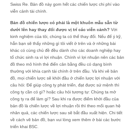
Swiss Re. Bản đồ này gom hết các chiến lược chi phí vào
viễn cảnh tài chính.
Bản đồ chiến lược có phải là một khuôn mẫu sẵn từ
dưới lên hay thay đổi được vị trí các viễn cảnh?
Với
kinh nghiệm của tôi, chúng ta có thể thay đổi. Nếu để ý kỹ,
hẳn bạn sẽ thấy những gì tôi viết ở trên và ở những bài
khác có cùng chủ đề đều dành cho các doanh nghiệp hay
tổ chức sinh ra vì lợi nhuận. Chính vì lợi nhuận nên các bản
đồ theo mô hình thẻ điển cân bằng đều có dạng bình
thường với khía cạnh tài chính ở trên đầu. Và khi vẽ bản
đồ, mọi chiến lược sẽ khởi đầu ở chiến lược lợi nhuận với
câu hỏi: Để giúp công ty phát triển, đạt được sứ mệnh thì
công ty cần có gì? hoặc câu hỏi tương tự: Chúng ta mở
công ty ra để làm gì? Sau khi ra được điểm khởi đầu của
bản đồ là chiến lược về lợi nhuận rồi thì theo mối quan hệ
nhân quả, các chiến lược sau sẽ bắt đầu xuất hiện. Chi tiết
về cách vẽ bản đồ, bạn vui lòng xem thêm ở bài các bước
triển khai BSC.