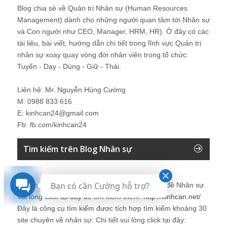
Blog chia sẻ về Quản trị Nhân sự (Human Resources
Management) dành cho những người quan tâm tới Nhân sự
và Con người như CEO, Manager, HRM, HR). Ở đây có các
tài liệu, bài viết, hướng dẫn chi tiết trong lĩnh vực Quản trị
nhân sự xoay quay vòng đời nhân viên trong tổ chức:
Tuyển - Dạy - Dùng - Giữ - Thải.
Liên hệ: Mr. Nguyễn Hùng Cường
M: 0988 833 616
E: kinhcan24@gmail.com
Fb: fb.com/kinhcan24
Tìm kiếm trên Blog Nhân sự
Bạn có cần Cường hỗ trợ?
Bạn muốn tìm kiếm thêm thông tin về các vấn đề
Nhân sự
.
Vui lòng click tại đây để tìm kiếm thêm:
http://kinhcan.net/
Đây là công cụ tìm kiếm được tích hợp tìm kiếm khoảng 30
site chuyên về
nhân sự
. Chi tiết vui lòng click tại đây: