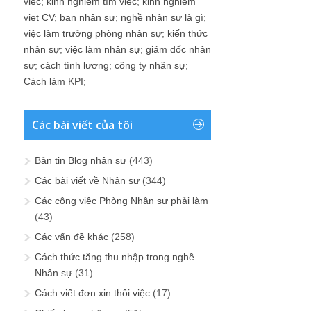
việc
;
kinh nghiệm tìm việc
;
kinh nghiem
viet CV
;
ban nhân sự
;
nghề nhân sự là gì
;
việc làm trưởng phòng nhân sự
;
kiến thức
nhân sự
;
việc làm nhân sự
;
giám đốc nhân
sự
;
cách tính lương
;
công ty nhân sự
;
Cách làm KPI
;
Các bài viết của tôi
Bản tin Blog nhân sự
(443)
Các bài viết về Nhân sự
(344)
Các công việc Phòng Nhân sự phải làm
(43)
Các vấn đề khác
(258)
Cách thức tăng thu nhập trong nghề
Nhân sự
(31)
Cách viết đơn xin thôi việc
(17)