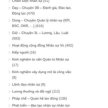
Chiến lược nhân sự
(51)
Dạy – Chuyện 3Đ – Đánh giá, Đào tạo,
Động lực
(470)
Dùng – Chuyện Quản lý nhân sự (KPI,
BSC, OKR, …)
(616)
Giữ – Chuyện 3L – Lương, Lậu, Luật
(583)
Hoạt động cộng đồng Nhân sự Vn
(492)
Kiếp người
(16)
Kinh nghiệm tư vấn Quản trị Nhân sự
(17)
Kinh nghiệm xây dựng mô tả công việc
(8)
Lãnh đạo nhân sự
(8)
Lương thưởng và đãi ngộ
(112)
Pháp chế – Quan hệ lao động
(136)
Phát triển – đào tạo nhân sự nhân lực