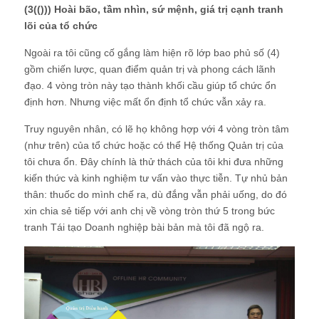
(3(())) Hoài bão, tầm nhìn, sứ mệnh, giá trị cạnh tranh
lõi của tổ chức
Ngoài ra tôi cũng cố gắng làm hiện rõ lớp bao phủ số (4)
gồm chiến lược, quan điểm quản trị và phong cách lãnh
đạo. 4 vòng tròn này tạo thành khối cầu giúp tổ chức ổn
định hơn. Nhưng việc mất ổn định tổ chức vẫn xảy ra.
Truy nguyên nhân, có lẽ họ không hợp với 4 vòng tròn tâm
(như trên) của tổ chức hoặc có thể Hệ thống Quản trị của
tôi chưa ổn. Đây chính là thử thách của tôi khi đưa những
kiến thức và kinh nghiệm tư vấn vào thực tiễn. Tự nhủ bản
thân: thuốc do mình chế ra, dù đắng vẫn phải uống, do đó
xin chia sẻ tiếp với anh chị về vòng tròn thứ 5 trong bức
tranh Tái tạo Doanh nghiệp bài bản mà tôi đã ngộ ra.