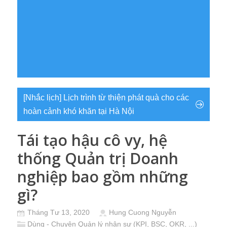
[Nhắc lịch] Lịch trình từ thiện phát quà cho các
hoàn cảnh khó khăn tại Hà Nội
Tái tạo hậu cô vy, hệ
thống Quản trị Doanh
nghiệp bao gồm những
gì?
Tháng Tư 13, 2020
Hung Cuong Nguyễn
Dùng - Chuyện Quản lý nhân sự (KPI, BSC, OKR, ...)