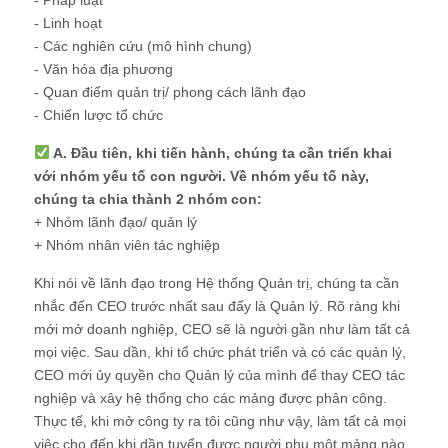
- Linh hoạt
- Các nghiên cứu (mô hình chung)
- Văn hóa địa phương
- Quan điểm quản trị/ phong cách lãnh đạo
- Chiến lược tổ chức
A. Đầu tiên, khi tiến hành, chúng ta cần triển khai
với nhóm yếu tố con người. Về nhóm yếu tố này,
chúng ta chia thành 2 nhóm con:
+ Nhóm lãnh đạo/ quản lý
+ Nhóm nhân viên tác nghiệp
Khi nói về lãnh đạo trong Hệ thống Quản trị, chúng ta cần
nhắc đến CEO trước nhất sau đấy là Quản lý. Rõ ràng khi
mới mở doanh nghiệp, CEO sẽ là người gần như làm tất cả
mọi việc. Sau dần, khi tổ chức phát triển và có các quản lý,
CEO mới ủy quyền cho Quản lý của mình để thay CEO tác
nghiệp và xây hệ thống cho các mảng được phân công.
Thực tế, khi mở công ty ra tôi cũng như vậy, làm tất cả mọi
việc cho đến khi dần tuyển được người phụ một mảng nào