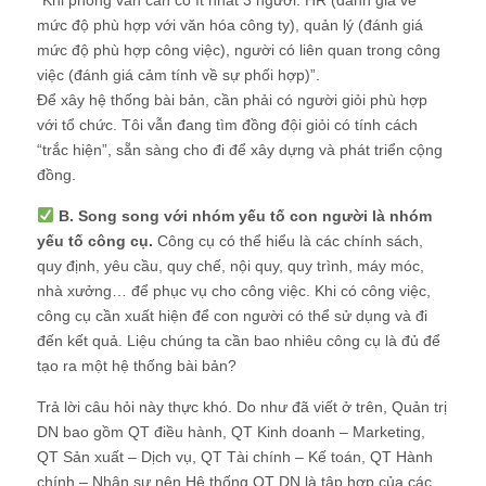
mức độ phù hợp với văn hóa công ty), quản lý (đánh giá
mức độ phù hợp công việc), người có liên quan trong công
việc (đánh giá cảm tính về sự phối hợp)”.
Để xây hệ thống bài bản, cần phải có người giỏi phù hợp
với tổ chức. Tôi vẫn đang tìm đồng đội giỏi có tính cách
“trắc hiện”, sẵn sàng cho đi để xây dựng và phát triển cộng
đồng.
B. Song song với nhóm yếu tố con người là nhóm
yếu tố công cụ.
Công cụ có thể hiểu là các chính sách,
quy định, yêu cầu, quy chế, nội quy, quy trình, máy móc,
nhà xưởng… để phục vụ cho công việc. Khi có công việc,
công cụ cần xuất hiện để con người có thể sử dụng và đi
đến kết quả. Liệu chúng ta cần bao nhiêu công cụ là đủ để
tạo ra một hệ thống bài bản?
Trả lời câu hỏi này thực khó. Do như đã viết ở trên, Quản trị
DN bao gồm QT điều hành, QT Kinh doanh – Marketing,
QT Sản xuất – Dịch vụ, QT Tài chính – Kế toán, QT Hành
chính – Nhân sự nên Hệ thống QT DN là tập hợp của các