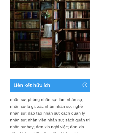
Liên kết hữu ích
nhân sự
;
phòng nhân sự
;
làm nhân sự
;
nhân sự là gì
;
xác nhận nhân sự
;
nghề
nhân sự
;
đào tạo nhân sự
;
cach quan ly
nhân sự
;
nhân viên nhân sự
;
sách quản trị
nhân sự hay
;
đơn xin nghỉ việc
;
đơn xin