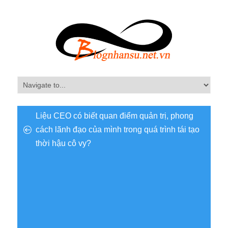
Liệu CEO có biết quan điểm quản trị, phong
cách lãnh đạo của mình trong quá trình tái tạo
thời hậu cô vy?