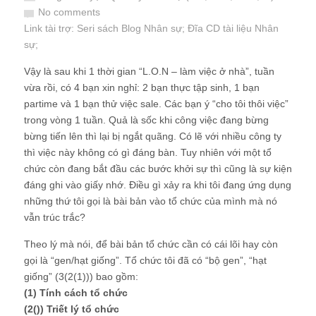
No comments
Link tài trợ:
Seri sách Blog Nhân sự
; Đĩa CD
tài liệu Nhân
sự
;
Vậy là sau khi 1 thời gian “L.O.N – làm việc ở nhà”, tuần
vừa rồi, có 4 bạn xin nghỉ: 2 bạn thực tập sinh, 1 bạn
partime và 1 bạn thử việc sale. Các bạn ý “cho tôi thôi việc”
trong vòng 1 tuần. Quả là sốc khi công việc đang bừng
bừng tiến lên thì lại bị ngắt quãng. Có lẽ với nhiều công ty
thì việc này không có gì đáng bàn. Tuy nhiên với một tổ
chức còn đang bắt đầu các bước khởi sự thì cũng là sự kiện
đáng ghi vào giấy nhớ. Điều gì xảy ra khi tôi đang ứng dụng
những thứ tôi gọi là bài bản vào tổ chức của mình mà nó
vẫn trúc trắc?
Theo lý mà nói, để bài bản tổ chức cần có cái lõi hay còn
gọi là “gen/hạt giống”. Tổ chức tôi đã có “bộ gen”, “hạt
giống” (3(2(1))) bao gồm:
(1) Tính cách tổ chức
(2()) Triết lý tổ chức