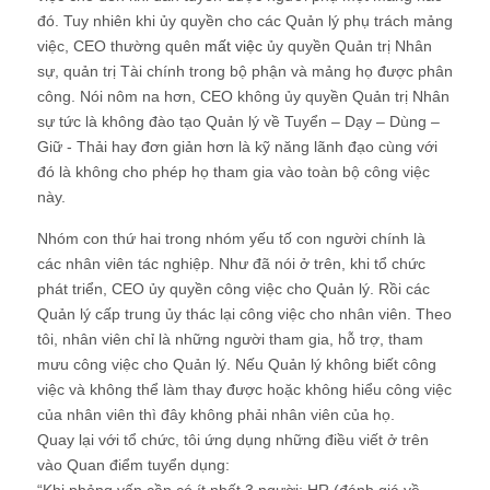
đó. Tuy nhiên khi ủy quyền cho các Quản lý phụ trách mảng
việc, CEO thường quên
mất việc
ủy quyền Quản trị Nhân
sự, quản trị Tài chính trong bộ phận và mảng họ được phân
công. Nói nôm na hơn, CEO không ủy quyền Quản trị Nhân
sự tức là không đào tạo Quản lý về Tuyển – Dạy – Dùng –
Giữ - Thải hay đơn giản hơn là kỹ năng lãnh đạo cùng với
đó là không cho phép họ tham gia vào toàn bộ công việc
này.
Nhóm con thứ hai trong nhóm yếu tố con người chính là
các nhân viên tác nghiệp. Như đã nói ở trên, khi tổ chức
phát triển, CEO ủy quyền công việc cho Quản lý. Rồi các
Quản lý cấp trung ủy thác lại công việc cho nhân viên. Theo
tôi, nhân viên chỉ là những người tham gia, hỗ trợ, tham
mưu công việc cho Quản lý. Nếu Quản lý không biết công
việc và không thể làm thay được hoặc không hiểu công việc
của nhân viên thì đây không phải nhân viên của họ.
Quay lại với tổ chức, tôi ứng dụng những điều viết ở trên
vào Quan điểm tuyển dụng:
“Khi phỏng vấn cần có ít nhất 3 người: HR (đánh giá về