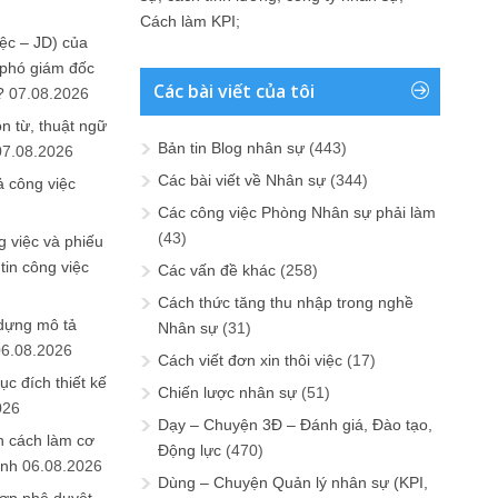
Cách làm KPI
;
ệc – JD) của
 phó giám đốc
Các bài viết của tôi
?
07.08.2026
n từ, thuật ngữ
Bản tin Blog nhân sự
(443)
07.08.2026
Các bài viết về Nhân sự
(344)
ả công việc
Các công việc Phòng Nhân sự phải làm
(43)
 việc và phiếu
tin công việc
Các vấn đề khác
(258)
Cách thức tăng thu nhập trong nghề
 dựng mô tả
Nhân sự
(31)
06.08.2026
Cách viết đơn xin thôi việc
(17)
ục đích thiết kế
Chiến lược nhân sự
(51)
026
Dạy – Chuyện 3Đ – Đánh giá, Đào tạo,
n cách làm cơ
Động lực
(470)
anh
06.08.2026
Dùng – Chuyện Quản lý nhân sự (KPI,