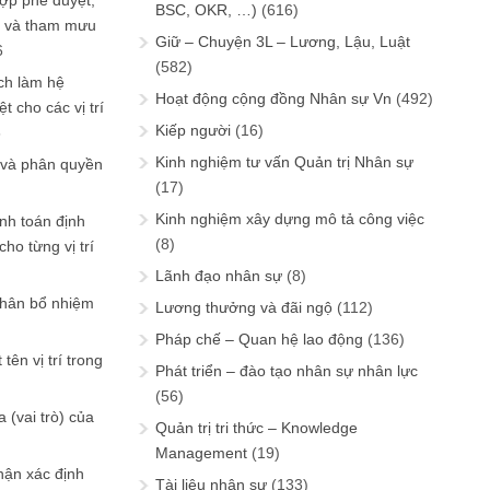
ợp phê duyệt,
BSC, OKR, …)
(616)
in và tham mưu
Giữ – Chuyện 3L – Lương, Lậu, Luật
6
(582)
ch làm hệ
Hoạt động cộng đồng Nhân sự Vn
(492)
t cho các vị trí
Kiếp người
(16)
6
Kinh nghiệm tư vấn Quản trị Nhân sự
 và phân quyền
(17)
Kinh nghiệm xây dựng mô tả công việc
ính toán định
(8)
ho từng vị trí
Lãnh đạo nhân sự
(8)
phân bổ nhiệm
Lương thưởng và đãi ngộ
(112)
Pháp chế – Quan hệ lao động
(136)
tên vị trí trong
Phát triển – đào tạo nhân sự nhân lực
(56)
 (vai trò) của
Quản trị tri thức – Knowledge
Management
(19)
hận xác định
Tài liệu nhân sự
(133)