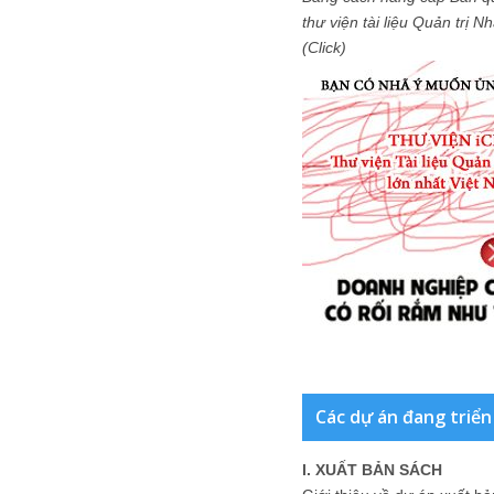
thư viện tài liệu Quản trị 
(Click)
Các dự án đang triển
I. XUẤT BẢN SÁCH