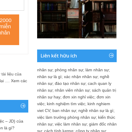
Liên kết hữu ích
nhân sự
;
phòng nhân sự
;
làm nhân sự
;
tài liệu của
nhân sự là gì
;
xác nhận nhân sự
;
nghề
i ....
Xem các
nhân sự
;
đào tạo nhân sự
;
cach quan ly
nhân sự
;
nhân viên nhân sự
;
sách quản trị
nhân sự hay
;
đơn xin nghỉ việc
;
đơn xin
việc
;
kinh nghiệm tìm việc
;
kinh nghiem
viet CV
;
ban nhân sự
;
nghề nhân sự là gì
;
việc làm trưởng phòng nhân sự
;
kiến thức
ệc – JD) của
nhân sự
;
việc làm nhân sự
;
giám đốc nhân
n là gì?
sự
;
cách tính lương
;
công ty nhân sự
;