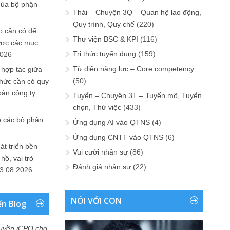
của bộ phận
Thải – Chuyện 3Q – Quan hệ lao động,
Quy trình, Quy chế
(220)
 cần có để
Thư viện BSC & KPI
(116)
ược các mục
Tri thức tuyển dụng
(159)
2026
Từ điển năng lực – Core competency
 hợp tác giữa
(50)
chức cần có quy
oàn công ty
Tuyển – Chuyện 3T – Tuyển mộ, Tuyển
chọn, Thử việc
(433)
o các bộ phận
Ứng dụng AI vào QTNS
(4)
Ứng dụng CNTT vào QTNS
(6)
át triển bền
Vui cười nhân sự
(86)
ồ, vai trò
Đánh giá nhân sự
(22)
3.08.2026
NÓI VỚI CON
ển Blog
uyền iCPO cho