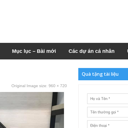
Mục lục – Bài mới
Các dự án cá nhân
Quà tặng tài liệu
Original Image size:
960 × 720