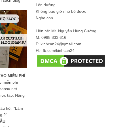
ản sách Blog
Lên đường
Không bao giờ nhỏ bé được
Nghe con.
Liên hệ: Mr. Nguyễn Hùng Cường
M: 0988 833 616
E: kinhcan24@gmail.com
Fb: fb.com/kinhcan24
TẠO MIỄN PHÍ
o miễn phí
hansu.net
hực tập, Nâng
 câu hỏi: "Làm
g ?"
MẪU