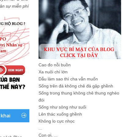
Nhân sự miễn phí
Cao đo nỗi buồn
Xa nuôi chí lớn
Dẫu làm sao thì cha vẫn muốn
Sống trên đá không chê đá gập ghềnh
Sống trong thung không chê thung nghèo
đói
Sống như sông như suối
Lên thác xuống ghềnh
 khai
Không lo cực nhọc
...
Con ơi, ...