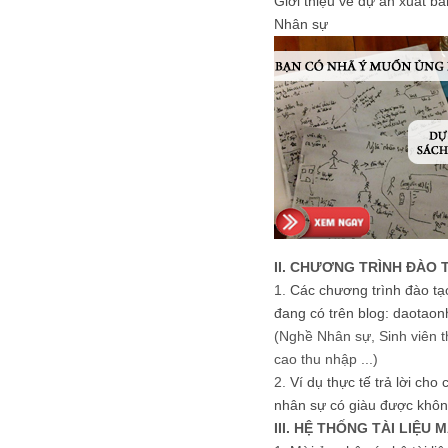
Giới thiệu về dự án xuất b
Nhân sự
II. CHƯƠNG TRÌNH ĐÀO 
1.
Các chương trình đào tạ
đang có trên blog: daotaon
(Nghề Nhân sự, Sinh viên t
cao thu nhập ...)
2.
Ví dụ thực tế trả lời cho
nhân sự có giàu được khôn
III. HỆ THỐNG TÀI LIỆU 