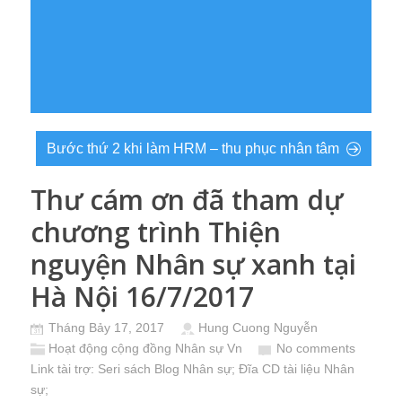
Bước thứ 2 khi làm HRM – thu phục nhân tâm
Thư cám ơn đã tham dự
chương trình Thiện
nguyện Nhân sự xanh tại
Hà Nội 16/7/2017
Tháng Bảy 17, 2017
Hung Cuong Nguyễn
Hoạt động cộng đồng Nhân sự Vn
No comments
Link tài trợ:
Seri sách Blog Nhân sự
; Đĩa CD
tài liệu Nhân
sự
;