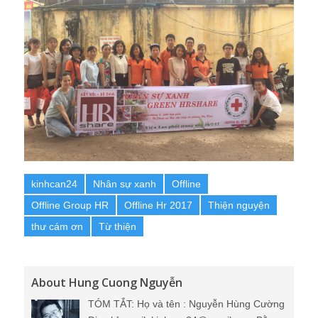
kinhcan24
Nhân sự xanh
Offline
Offline Group HR
Offline Hr 2017
Thiện nguyện
thư cám ơn
Từ thiện
About Hung Cuong Nguyễn
TÓM TẮT: Họ và tên : Nguyễn Hùng Cường