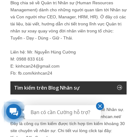
Blog chia sẻ về Quản trị Nhân sự (Human Resources
Management) dành cho những người quan tâm tới Nhân sự
và Con người như CEO, Manager, HRM, HR). Ở đây có các
tài liệu, bài viết, hướng dẫn chi tiết trong lĩnh vực Quản trị
nhân sự xoay quay vòng đời nhân viên trong tổ chức:
Tuyển - Dạy - Dùng - Giữ - Thải.
Liên hệ: Mr. Nguyễn Hùng Cường
M: 0988 833 616
E: kinhcan24@gmail.com
Fb: fb.com/kinhcan24
Tìm kiếm trên Blog Nhân sự
Bạn muốn tìm kiếm thêm thông tin về các vấn đề
Nhân sự
.
Bạn có cần Cường hỗ trợ?
Vui lòng click tại đây để tìm kiếm thêm:
http://kinhcan.net/
Đây là công cụ tìm kiếm được tích hợp tìm kiếm khoảng 30
site chuyên về
nhân sự
. Chi tiết vui lòng click tại đây: