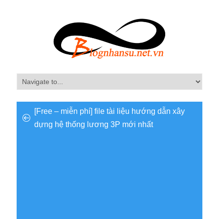
[Free – miễn phí] file tài liệu hướng dẫn xây
dựng hệ thống lương 3P mới nhất